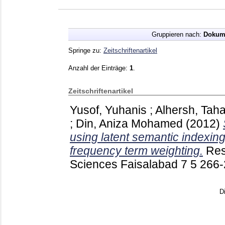
Gruppieren nach:
Dokum
Springe zu:
Zeitschriftenartikel
Anzahl der Einträge:
1
.
Zeitschriftenartikel
Yusof, Yuhanis
;
Alhersh, Tah
;
Din, Aniza Mohamed
(2012)
using latent semantic indexing
frequency term weighting.
Res
Sciences Faisalabad
7 5
266
D