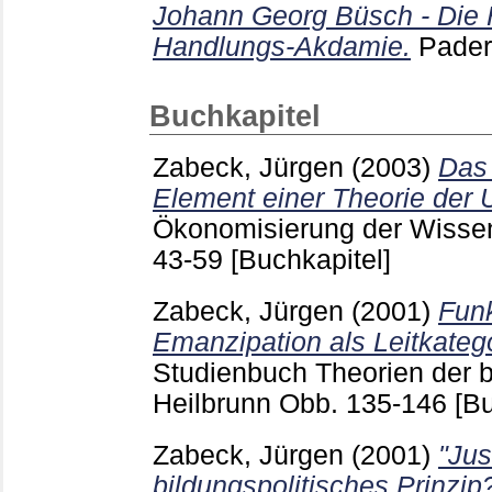
Johann Georg Büsch - Die
Handlungs-Akdamie.
Pade
Buchkapitel
Zabeck, Jürgen
(2003)
Das
Element einer Theorie der U
Ökonomisierung der Wissen
43-59
[Buchkapitel]
Zabeck, Jürgen
(2001)
Funk
Emanzipation als Leitkatego
Studienbuch Theorien der b
Heilbrunn Obb.
135-146
[Bu
Zabeck, Jürgen
(2001)
"Jus
bildungspolitisches Prinzip