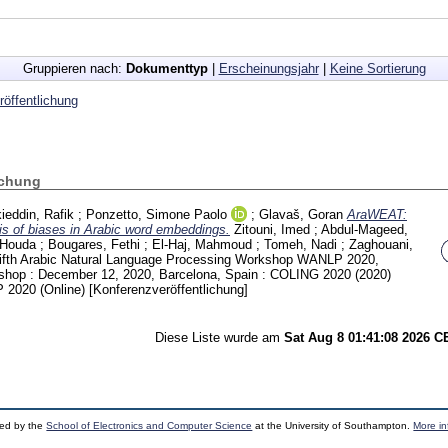
Gruppieren nach:
Dokumenttyp
|
Erscheinungsjahr
|
Keine Sortierung
öffentlichung
ichung
ieddin, Rafik
;
Ponzetto, Simone Paolo
;
Glavaš, Goran
AraWEAT:
is of biases in Arabic word embeddings.
Zitouni, Imed
;
Abdul-Mageed,
 Houda
;
Bougares, Fethi
;
El-Haj, Mahmoud
;
Tomeh, Nadi
;
Zaghouani,
Fifth Arabic Natural Language Processing Workshop WANLP 2020,
kshop : December 12, 2020, Barcelona, Spain : COLING 2020 (2020)
2020 (Online)
[Konferenzveröffentlichung]
Diese Liste wurde am
Sat Aug 8 01:41:08 2026 
ped by the
School of Electronics and Computer Science
at the University of Southampton.
More in