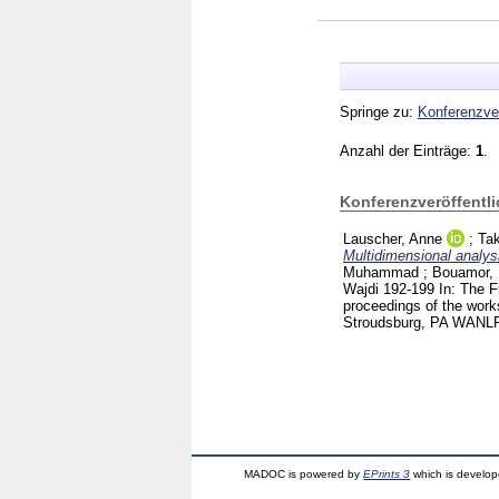
Springe zu:
Konferenzver
Anzahl der Einträge:
1
.
Konferenzveröffentl
Lauscher, Anne
;
Tak
Multidimensional analys
Muhammad
;
Bouamor,
Wajdi
192-199
In: The 
proceedings of the wor
Stroudsburg, PA
WANLP 
MADOC is powered by
EPrints 3
which is develo