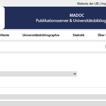
Website der UB
|
Im
lltexte
Universitätsbibliographie
Statistik
Über