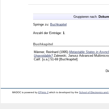
Gruppieren nach:
Dokum
Springe zu:
Buchkapitel
Anzahl der Einträge:
1
.
Buchkapitel
Männer, Reinhard
(1995)
Metastable States in Async
Unavoidable?
Zalewski, Janusz
Advanced Multimicrop
Calif. [u.a.]
51-69
[Buchkapitel]
Di
MADOC is powered by
EPrints 3
which is developed by the
School of Electronics and