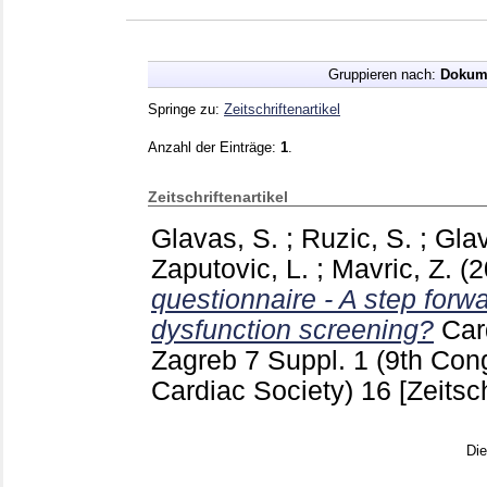
Gruppieren nach:
Dokum
Springe zu:
Zeitschriftenartikel
Anzahl der Einträge:
1
.
Zeitschriftenartikel
Glavas, S.
;
Ruzic, S.
;
Gla
Zaputovic, L.
;
Mavric, Z.
(
questionnaire - A step forwa
dysfunction screening?
Car
Zagreb
7 Suppl. 1 (9th Con
Cardiac Society)
16
[Zeitsch
Di