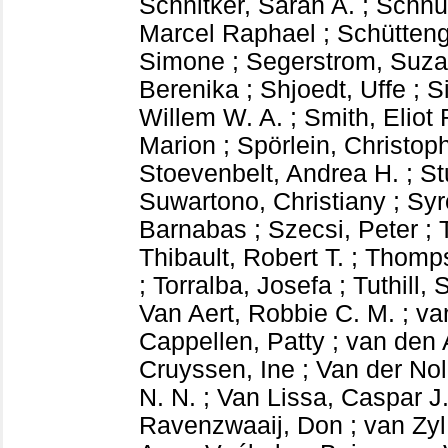
Schnitker, Sarah A.
;
Schnu
Marcel Raphael
;
Schütteng
Simone
;
Segerstrom, Suza
Berenika
;
Shjoedt, Uffe
;
S
Willem W. A.
;
Smith, Eliot 
Marion
;
Spörlein, Christop
Stoevenbelt, Andrea H.
;
St
Suwartono, Christiany
;
Syr
Barnabas
;
Szecsi, Peter
;
Thibault, Robert T.
;
Thomps
;
Torralba, Josefa
;
Tuthill,
Van Aert, Robbie C. M.
;
va
Cappellen, Patty
;
van den 
Cruyssen, Ine
;
Van der Nol
N. N.
;
Van Lissa, Caspar J
Ravenzwaaij, Don
;
van Zyl