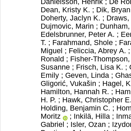
Danielsson, Henrik
;
De Ron
Dean, Kristy K.
;
Dik, Bryan
Doherty, Jaclyn K.
;
Draws,
Dujmovic, Marin
;
Dunham,
Edelsbrunner, Peter A.
;
Eer
T.
;
Farahmand, Shole
;
Fa
Miguel
;
Feliccia, Abrey A.
Ronald
;
Fisher-Thompson,
Susanne
;
Frisch, Lisa K.
;
Emily
;
Geven, Linda
;
Ghas
Gligorić, Vukašin
;
Hagel, Kr
Hamilton, Hannah R.
;
Hamz
H. P.
;
Hawk, Christopher E
Holding, Benjamin C.
;
Hom
Moritz
;
Inkilä, Hilla
;
Inma
Gabriel
;
Isler, Ozan
;
Izydo