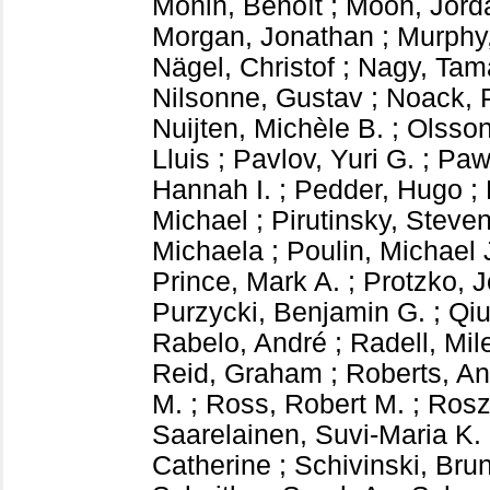
Monin, Benoît
;
Moon, Jord
Morgan, Jonathan
;
Murphy
Nägel, Christof
;
Nagy, Tam
Nilsonne, Gustav
;
Noack, 
Nuijten, Michèle B.
;
Olsson
Lluis
;
Pavlov, Yuri G.
;
Paw
Hannah I.
;
Pedder, Hugo
;
Michael
;
Pirutinsky, Steve
Michaela
;
Poulin, Michael 
Prince, Mark A.
;
Protzko, 
Purzycki, Benjamin G.
;
Qiu
Rabelo, André
;
Radell, Mil
Reid, Graham
;
Roberts, An
M.
;
Ross, Robert M.
;
Rosz
Saarelainen, Suvi-Maria K.
Catherine
;
Schivinski, Bru