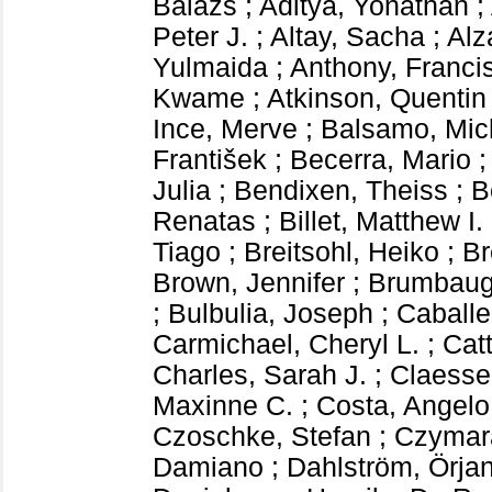
Balazs
;
Aditya, Yonathan
;
Peter J.
;
Altay, Sacha
;
Alz
Yulmaida
;
Anthony, Franci
Kwame
;
Atkinson, Quentin
Ince, Merve
;
Balsamo, Mic
František
;
Becerra, Mario
Julia
;
Bendixen, Theiss
;
B
Renatas
;
Billet, Matthew I.
Tiago
;
Breitsohl, Heiko
;
Br
Brown, Jennifer
;
Brumbaugh
;
Bulbulia, Joseph
;
Caballe
Carmichael, Cheryl L.
;
Cat
Charles, Sarah J.
;
Claesse
Maxinne C.
;
Costa, Angelo
Czoschke, Stefan
;
Czymara
Damiano
;
Dahlström, Örja