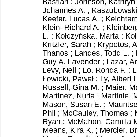
Bastian
;
Johnson, Kathryn
Johannes A.
;
Kaszubowski
Keefer, Lucas A.
;
Kelchter
Klein, Richard A.
;
Kleinber
L.
;
Kołczyńska, Marta
;
Kol
Kritzler, Sarah
;
Krypotos, A
Thanos
;
Landes, Todd L.
;
Guy A. Lavender
;
Lazar, A
Levy, Neil
;
Lo, Ronda F.
;
L
Łowicki, Paweł
;
Ly, Albert L
Russell, Gina M.
;
Maier, M
Martinez, Nuria
;
Martinie, 
Mason, Susan E.
;
Maurits
Phil
;
McCauley, Thomas
;
Ryan
;
McMahon, Camilla 
Means, Kira K.
;
Mercier, Br