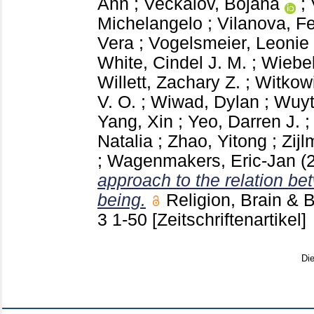
Ann
;
Većkalov, Bojana
;
Michelangelo
;
Vilanova, Fe
Vera
;
Vogelsmeier, Leonie 
White, Cindel J. M.
;
Wiebel
Willett, Zachary Z.
;
Witkowi
V. O.
;
Wiwad, Dylan
;
Wuyt
Yang, Xin
;
Yeo, Darren J.
Natalia
;
Zhao, Yitong
;
Zijl
;
Wagenmakers, Eric-Jan
(
approach to the relation bet
being.
Religion, Brain &
3
1-50
[Zeitschriftenartikel]
Di