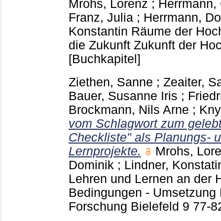
Mrohs, Lorenz
;
Herrmann,
Franz, Julia
;
Herrmann, Do
Konstantin
Räume der Hochs
die Zukunft Zukunft der Ho
[Buchkapitel]
Ziethen, Sanne
;
Zeaiter, S
Bauer, Susanne Iris
;
Fried
Brockmann, Nils Arne
;
Kny
vom Schlagwort zum gelebte
Checkliste" als Planungs- u
Lernprojekte.
Mrohs, Lor
Dominik
;
Lindner, Konstati
Lehren und Lernen an der H
Bedingungen - Umsetzung 
Forschung Bielefeld
9
77-8