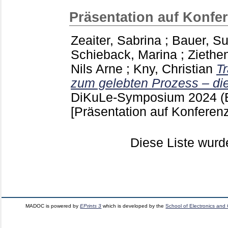
Präsentation auf Konfe
Zeaiter, Sabrina
;
Bauer, Su
Schieback, Marina
;
Ziethe
Nils Arne
;
Kny, Christian
T
zum gelebten Prozess – die
DiKuLe-Symposium 2024 (
[Präsentation auf Konferenz
Diese Liste wur
MADOC is powered by
EPrints 3
which is developed by the
School of Electronics and