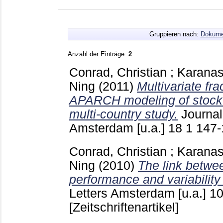
Gruppieren nach:
Dokume
Anzahl der Einträge:
2
.
Conrad, Christian
;
Karanas
Ning
(2011)
Multivariate fra
APARCH modeling of stock ma
multi-country study.
Journal
Amsterdam [u.a.]
18 1
147
Conrad, Christian
;
Karanas
Ning
(2010)
The link betw
performance and variability
Letters Amsterdam [u.a.]
1
[Zeitschriftenartikel]