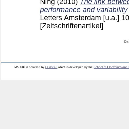
Ning
(2010)
The link betw
performance and variability
Letters Amsterdam [u.a.]
1
[Zeitschriftenartikel]
Di
MADOC is powered by
EPrints 3
which is developed by the
School of Electronics and