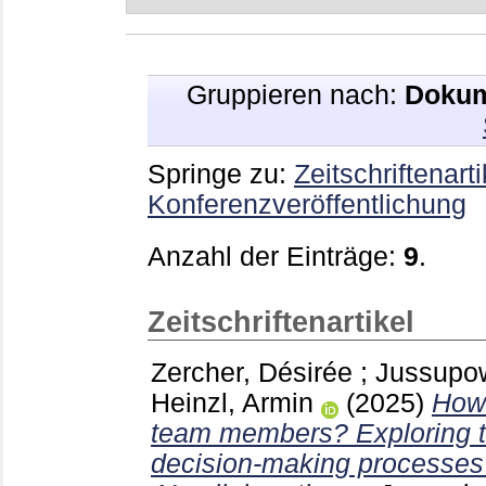
Gruppieren nach:
Dokum
Springe zu:
Zeitschriftenarti
Konferenzveröffentlichung
Anzahl der Einträge:
9
.
Zeitschriftenartikel
Zercher, Désirée
;
Jussupow
Heinzl, Armin
(2025)
How 
team members? Exploring th
decision-making processes 