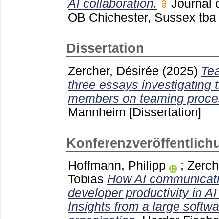
AI collaboration.
Journal 
OB Chichester, Sussex
tba
Dissertation
Zercher, Désirée
(2025)
Tea
three essays investigating t
members on teaming proce
Mannheim
[Dissertation]
Konferenzveröffentlich
Hoffmann, Philipp
;
Zerch
Tobias
How AI communicatio
developer productivity in A
Insights from a large soft