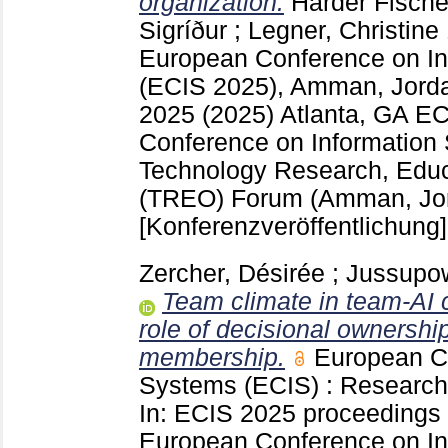
organization.
Harder Fische
Sigríður
;
Legner, Christine
European Conference on In
(ECIS 2025), Amman, Jord
2025 (2025) Atlanta, GA
EC
Conference on Information
Technology Research, Educ
(TREO) Forum (Amman, Jo
[Konferenzveröffentlichung]
Zercher, Désirée
;
Jussupow
Team climate in team-AI c
role of decisional ownershi
membership.
European Co
Systems (ECIS) : Researc
In: ECIS 2025 proceedings 
European Conference on In