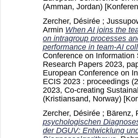
(Amman, Jordan)
[Konferen
Zercher, Désirée
;
Jussupow
Armin
When AI joins the tea
on intragroup processes and
performance in team-AI coll
Conference on Information 
Research Papers
2023, pa
European Conference on In
ECIS 2023 : proceedings (
2023, Co-creating Sustainab
(Kristiansand, Norway)
[Kon
Zercher, Désirée
;
Bärenz, 
psychologischen Diagnoses
der DGUV: Entwicklung und