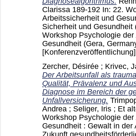
Diagnosealgorithmus.
Rehm
Clarissa
189-192
In: 22. W
Arbeitssicherheit und Gesun
Sicherheit und Gesundheit
Workshop Psychologie der A
Gesundheit (Gera, German
[Konferenzveröffentlichung]
Zercher, Désirée
;
Krivec, 
Der Arbeitsunfall als traum
Qualität, Prävalenz und A
Diagnose im Bereich der ge
Unfallversicherung.
Trimpop
Andrea
;
Seliger, Iris
;
Et alt
Workshop Psychologie der A
Gesundheit : Gewalt in der 
Zukunft gesundheitsförderli