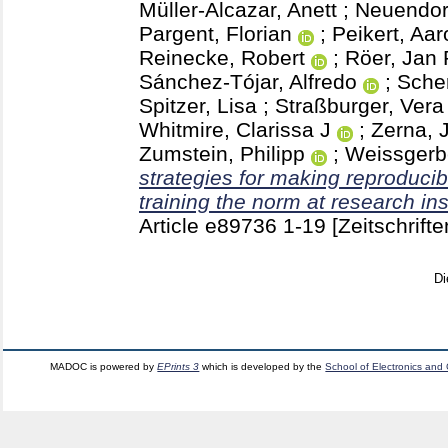
Müller-Alcazar, Anett
;
Neuendorf
Pargent, Florian
;
Peikert, Aar
Reinecke, Robert
;
Röer, Jan 
Sánchez-Tójar, Alfredo
;
Sche
Spitzer, Lisa
;
Straßburger, Ver
Whitmire, Clarissa J
;
Zerna, 
Zumstein, Philipp
;
Weissgerbe
strategies for making reproduci
training the norm at research ins
Article e89736
1-19
[Zeitschrifte
Di
MADOC is powered by
EPrints 3
which is developed by the
School of Electronics and