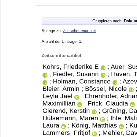
Gruppieren nach:
Dokum
Springe zu:
Zeitschriftenartikel
Anzahl der Einträge:
1
.
Zeitschriftenartikel
Kohrs, Friederike E
;
Auer, Su
;
Fiedler, Susann
;
Haven, 
;
Holman, Constance
;
Azev
Bleier, Armin
;
Bössel, Nicole
Leyla Jael
;
Ehrenhofer, Adria
Maximillian
;
Frick, Claudia
Gierend, Kerstin
;
Grüning, D
Hülsemann, Maren
;
Ihle, Mal
Laura
;
König, Matthias
;
Ku
Lammers, Fritjof
;
Mehler, Da