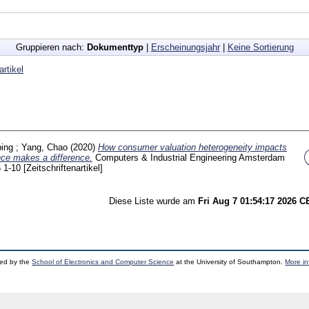
Gruppieren nach:
Dokumenttyp
|
Erscheinungsjahr
|
Keine Sortierung
artikel
ing
;
Yang, Chao
(2020)
How consumer valuation heterogeneity impacts
ence makes a difference.
Computers & Industrial Engineering Amsterdam
6
1-10
[Zeitschriftenartikel]
Diese Liste wurde am
Fri Aug 7 01:54:17 2026 
ped by the
School of Electronics and Computer Science
at the University of Southampton.
More in