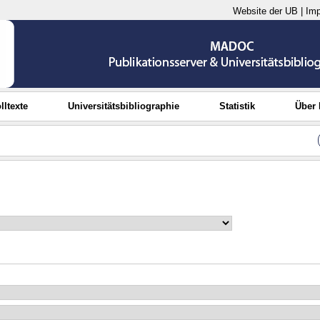
Website der UB
|
Im
lltexte
Universitätsbibliographie
Statistik
Über