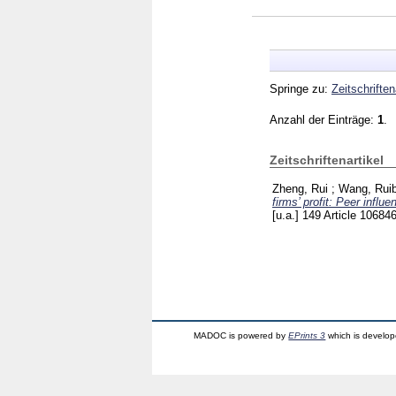
Springe zu:
Zeitschriften
Anzahl der Einträge:
1
.
Zeitschriftenartikel
Zheng, Rui
;
Wang, Ruib
firms’ profit: Peer influ
[u.a.]
149 Article 10684
MADOC is powered by
EPrints 3
which is develo