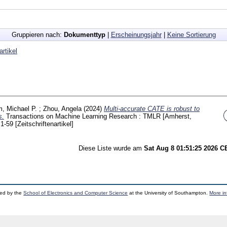
Gruppieren nach:
Dokumenttyp
|
Erscheinungsjahr
|
Keine Sortierung
artikel
m, Michael P.
;
Zhou, Angela
(2024)
Multi-accurate CATE is robust to
s.
Transactions on Machine Learning Research : TMLR [Amherst,
a
1-59
[Zeitschriftenartikel]
Diese Liste wurde am
Sat Aug 8 01:51:25 2026 
ped by the
School of Electronics and Computer Science
at the University of Southampton.
More in