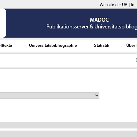
Website der UB
|
Im
lltexte
Universitätsbibliographie
Statistik
Über