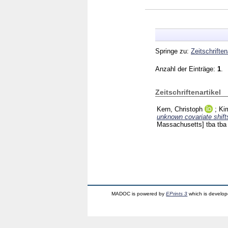
Springe zu:
Zeitschriften
Anzahl der Einträge:
1
.
Zeitschriftenartikel
Kern, Christoph
;
Ki
unknown covariate shift
Massachusetts]
tba tb
MADOC is powered by
EPrints 3
which is develo