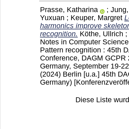
Prasse, Katharina
;
Jung,
Yuxuan
;
Keuper, Margret
L
harmonics improve skeleto
recognition.
Köthe, Ullrich
Notes in Computer Scienc
Pattern recognition : 45t
Conference, DAGM GCPR 2
Germany, September 19-22,
(2024) Berlin [u.a.]
45th DA
Germany)
[Konferenzveröff
Diese Liste wu