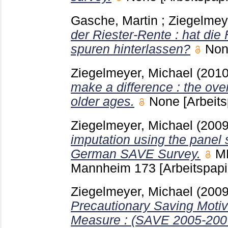
Gasche, Martin
;
Ziegelmey
der Riester-Rente : hat die
spuren hinterlassen?
No
Ziegelmeyer, Michael
(201
make a difference : the over
older ages.
None
[Arbeits
Ziegelmeyer, Michael
(200
imputation using the panel 
German SAVE Survey.
M
Mannheim
173
[Arbeitspapi
Ziegelmeyer, Michael
(200
Precautionary Saving Moti
Measure : (SAVE 2005-200