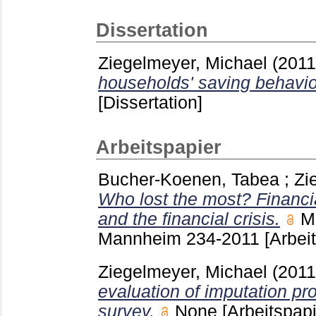
Dissertation
Ziegelmeyer, Michael
(201
households' saving behavio
[Dissertation]
Arbeitspapier
Bucher-Koenen, Tabea
;
Zi
Who lost the most? Financial 
and the financial crisis.
M
Mannheim
234-2011
[Arbei
Ziegelmeyer, Michael
(201
evaluation of imputation p
survey.
None
[Arbeitspapi