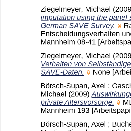
Ziegelmeyer, Michael
(200
imputation using the panel 
German SAVE Survey.
Ra
Entscheidungsverhalten un
Mannheim
08-41
[Arbeitspa
Ziegelmeyer, Michael
(200
Verhalten von Selbständige
SAVE-Daten.
None
[Arbe
Börsch-Supan, Axel
;
Gasch
Michael
(2009)
Auswirkunge
private Altersvorsorge.
ME
Mannheim
193
[Arbeitspapi
Börsch-Supan, Axel
;
Buche