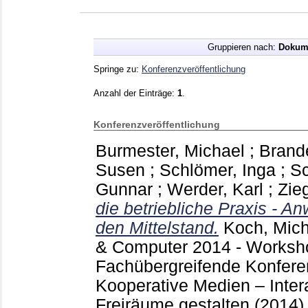
Gruppieren nach:
Dokum
Springe zu:
Konferenzveröffentlichung
Anzahl der Einträge:
1
.
Konferenzveröffentlichung
Burmester, Michael
;
Brand
Susen
;
Schlömer, Inga
;
Sc
Gunnar
;
Werder, Karl
;
Zieg
die betriebliche Praxis - 
den Mittelstand.
Koch, Mic
& Computer 2014 - Worksh
Fachübergreifende Konferen
Kooperative Medien – Inter
Freiräume gestalten (2014