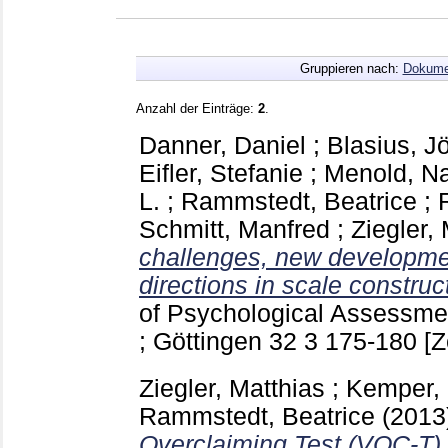
Gruppieren nach:
Dokume
Anzahl der Einträge:
2
.
Danner, Daniel
;
Blasius, J
Eifler, Stefanie
;
Menold, Na
L.
;
Rammstedt, Beatrice
;
Schmitt, Manfred
;
Ziegler,
challenges, new developmen
directions in scale construc
of Psychological Assessme
; Göttingen
32 3
175-180
[Z
Ziegler, Matthias
;
Kemper, 
Rammstedt, Beatrice
(2013
Overclaiming Test (VOC-T).