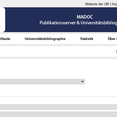
Website der UB
|
Im
lltexte
Universitätsbibliographie
Statistik
Über