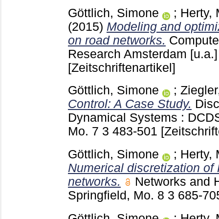
Göttlich, Simone
;
Herty,
(2015)
Modeling and optimizi
on road networks.
Computer
Research Amsterdam [u.a.
[Zeitschriftenartikel]
Göttlich, Simone
;
Ziegler
Control: A Case Study.
Disc
Dynamical Systems : DCDS.
Mo.
7 3
483-501
[Zeitschrif
Göttlich, Simone
;
Herty,
Numerical discretization of
networks.
Networks and 
Springfield, Mo.
8 3
685-7
Göttlich, Simone
;
Herty,