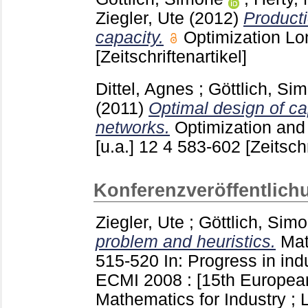
Ziegler, Ute
(2012)
Producti
capacity.
Optimization Lo
[Zeitschriftenartikel]
Dittel, Agnes
;
Göttlich, Si
(2011)
Optimal design of ca
networks.
Optimization and
[u.a.]
12 4
583-602
[Zeitschr
Konferenzveröffentlich
Ziegler, Ute
;
Göttlich, Sim
problem and heuristics.
Mat
515-520
In: Progress in ind
ECMI 2008 : [15th Europea
Mathematics for Industry ; 