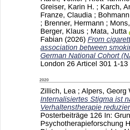
Greiser, Karin H.
;
Karch, A
Franze, Claudia
;
Bohmann, 
;
Brenner, Hermann
;
Mons,
Berger, Klaus
;
Mata, Jutta
Fabian
(2026)
From cigaret
association between smokin
German National Cohort (
London
26 Articel 301
1-13
2020
Zillich, Lea
;
Alpers, Georg
Internalisiertes Stigma ist 
Verhaltenstherapie reduzier
Posterbeiträge
126
In: Gru
Psychotherapieforschung Ha