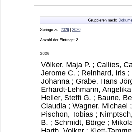
Gruppieren nach:
Dokume
Springe zu:
2026
|
2020
Anzahl der Einträge:
2
.
2026
Völker, Maja P.
;
Callies, Ca
Jerome C.
;
Reinhard, Iris
;
Johanna
;
Grabe, Hans Jör
Erhardt-Lehmann, Angelika
Heller, Steffi G.
;
Baune, Be
Claudia
;
Wagner, Michael
Pischon, Tobias
;
Nimptsch,
B.
;
Schmidt, Börge
;
Mikola
Harth, Volker
;
Klett-Tammen