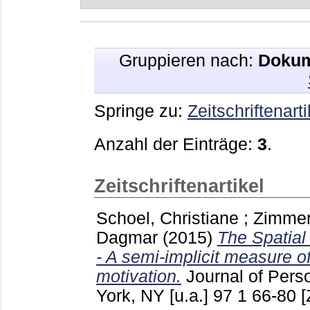
Gruppieren nach:
Dokum
Springe zu:
Zeitschriftenarti
Anzahl der Einträge:
3
.
Zeitschriftenartikel
Schoel, Christiane
;
Zimmer
Dagmar
(2015)
The Spatial
- A semi-implicit measure o
motivation.
Journal of Per
York, NY [u.a.]
97 1
66-80
[