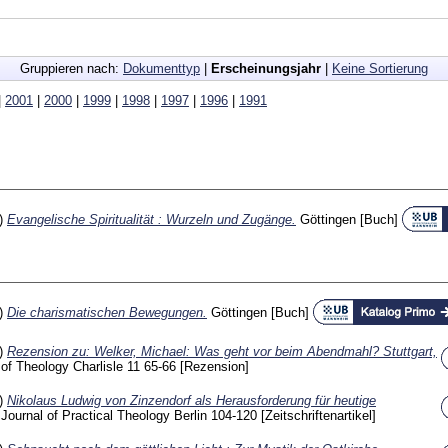
Gruppieren nach:
Dokumenttyp
|
Erscheinungsjahr
|
Keine Sortierung
|
2001
|
2000
|
1999
|
1998
|
1997
|
1996
|
1991
3)
Evangelische Spiritualität : Wurzeln und Zugänge.
Göttingen
[Buch]
2)
Die charismatischen Bewegungen.
Göttingen
[Buch]
2)
Rezension zu: Welker, Michael: Was geht vor beim Abendmahl? Stuttgart,
of Theology Charlisle
11
65-66
[Rezension]
2)
Nikolaus Ludwig von Zinzendorf als Herausforderung für heutige
l Journal of Practical Theology Berlin
104-120
[Zeitschriftenartikel]