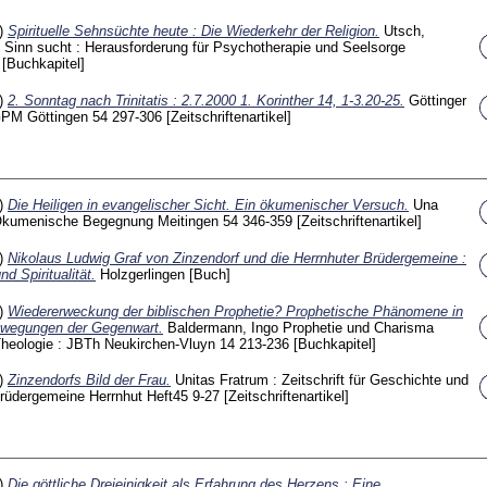
0)
Spirituelle Sehnsüchte heute : Die Wiederkehr der Religion.
Utsch,
Sinn sucht : Herausforderung für Psychotherapie und Seelsorge
4
[Buchkapitel]
0)
2. Sonntag nach Trinitatis : 2.7.2000 1. Korinther 14, 1-3.20-25.
Göttinger
 GPM Göttingen
54
297-306
[Zeitschriftenartikel]
9)
Die Heiligen in evangelischer Sicht. Ein ökumenischer Versuch.
Una
ür Ökumenische Begegnung Meitingen
54
346-359
[Zeitschriftenartikel]
9)
Nikolaus Ludwig Graf von Zinzendorf und die Herrnhuter Brüdergemeine :
d Spiritualität.
Holzgerlingen
[Buch]
9)
Wiedererweckung der biblischen Prophetie? Prophetische Phänomene in
ewegungen der Gegenwart.
Baldermann, Ingo
Prophetie und Charisma
 Theologie : JBTh Neukirchen-Vluyn
14
213-236
[Buchkapitel]
9)
Zinzendorfs Bild der Frau.
Unitas Fratrum : Zeitschrift für Geschichte und
Brüdergemeine Herrnhut
Heft45
9-27
[Zeitschriftenartikel]
8)
Die göttliche Dreieinigkeit als Erfahrung des Herzens : Eine