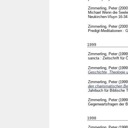
Zimmerling, Peter
(200
Michael
Wenn die Seele 
Neukirchen-Vluyn
16-3
Zimmerling, Peter
(200
Predigt-Meditationen :
1999
Zimmerling, Peter
(199
sancta : Zeitschrift f
Zimmerling, Peter
(199
Geschichte, Theologie un
Zimmerling, Peter
(199
den charismatischen B
Jahrbuch für Biblische
Zimmerling, Peter
(199
Gegenwartsfragen der 
1998
Zimmerling, Peter
(199