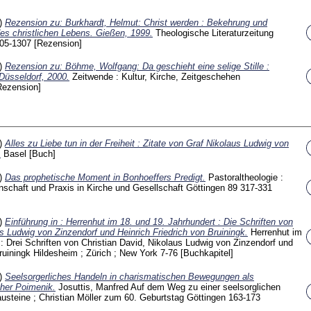
1)
Rezension zu: Burkhardt, Helmut: Christ werden : Bekehrung und
es christlichen Lebens. Gießen, 1999.
Theologische Literaturzeitung
305-1307
[Rezension]
1)
Rezension zu: Böhme, Wolfgang: Da geschieht eine selige Stille :
Düsseldorf, 2000.
Zeitwende : Kultur, Kirche, Zeitgeschehen
Rezension]
0)
Alles zu Liebe tun in der Freiheit : Zitate von Graf Nikolaus Ludwig von
.
Basel
[Buch]
0)
Das prophetische Moment in Bonhoeffers Predigt.
Pastoraltheologie :
nschaft und Praxis in Kirche und Gesellschaft Göttingen
89
317-331
0)
Einführung in : Herrenhut im 18. und 19. Jahrhundert : Die Schriften von
us Ludwig von Zinzendorf und Heinrich Friedrich von Bruiningk.
Herrenhut im
 : Drei Schriften von Christian David, Nikolaus Ludwig von Zinzendorf und
Bruiningk Hildesheim ; Zürich ; New York
7-76
[Buchkapitel]
0)
Seelsorgerliches Handeln in charismatischen Bewegungen als
cher Poimenik.
Josuttis, Manfred
Auf dem Weg zu einer seelsorglichen
austeine ; Christian Möller zum 60. Geburtstag Göttingen
163-173