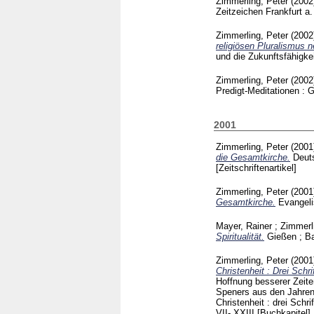
Zimmerling, Peter
(200
Zeitzeichen Frankfurt a
Zimmerling, Peter
(200
religiösen Pluralismus n
und die Zukunftsfähigke
Zimmerling, Peter
(200
Predigt-Meditationen :
2001
Zimmerling, Peter
(200
die Gesamtkirche.
Deuts
[Zeitschriftenartikel]
Zimmerling, Peter
(200
Gesamtkirche.
Evangeli
Mayer, Rainer
;
Zimmerl
Spiritualität.
Gießen ; B
Zimmerling, Peter
(200
Christenheit : Drei Sch
Hoffnung besserer Zeiten
Speners aus den Jahren 
Christenheit : drei Sch
VII- XXIII
[Buchkapitel]