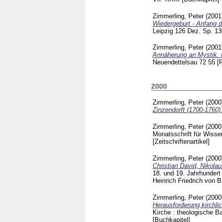
Zimmerling, Peter
(200
Wiedergeburt - Anfang d
Leipzig
126 Dez. Sp. 1
Zimmerling, Peter
(200
Annäherung an Mystik. 
Neuendettelsau
72
55
[
2000
Zimmerling, Peter
(200
Zinzendorft (1700-1760)
Zimmerling, Peter
(200
Monatsschrift für Wisse
[Zeitschriftenartikel]
Zimmerling, Peter
(200
Christian David, Nikola
18. und 19. Jahrhundert
Heinrich Friedrich von 
Zimmerling, Peter
(200
Herausforderung kirchli
Kirche : theologische B
[Buchkapitel]