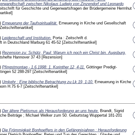
erwandtschaft zwischen Nikolaus Ludwig von Zinzendorf und Leonardo
eitschrift für Geschichte und Gegenwartsfragen der Brüdergemeine Herrnhut
nartikel]
8)
Erneuerung der Taufspiritualität.
Erneuerung in Kirche und Gesellschaft
[Zeitschriftenartikel]
8)
Leidenschaft und Institution.
Porta : Zeitschrift d.
t in Deutschland Marburg
61
45-52
[Zeitschriftenartikel]
8)
Rezension zu: Schütz, Paul: Warum ich noch ein Christ bin. Augsburg,
tshefte Hannover
37
43
[Rezension]
8)
Pfingstmontag - 1.6.1998: 1. Korinther 12, 4-11.
Göttinger Predigt-
ttingen
52
288-297
[Zeitschriftenartikel]
8)
Umkehr : Eine biblische Betrachtung zu Lk 19, 1-10.
Erneuerung in Kirche
born
H.75
6-7
[Zeitschriftenartikel]
7)
Der ältere Pietismus als Herausforderung an uns heute.
Brandt, Sigrid
che Beiträge ; Michael Welker zum 50. Geburtstag Wuppertal
181-201
7)
Die Frömmigkeit Bonhoeffers in den Gefängnisjahren : Herausforderung
iner
Dietrich Bonhoeffer: Beten und Tun des Gerechten : Glaube und