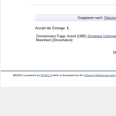
Gruppieren nach:
Dokume
Anzahl der Einträge:
1
.
Zimmermann-Trapp, Astrid
(1985)
Simultane Unterne
Mannheim
[Dissertation]
D
MADOC is powered by
EPrints 3
which is developed by the
School of Electronics and