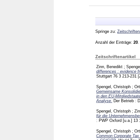
Springe zu:
Zeitschriften
Anzahl der Einträge:
20
.
Zeitschriftenartikel
Zinn, Benedikt
;
Spengel
differences : evidence f
Stuttgart
76 3
213-231
[
Spengel, Christoph
;
Or
Gemeinsame Konsolidier
in den EU-Mitgliedstaat
Analyse.
Der Betrieb :
Spengel, Christoph
;
Zin
für die Unternehmensbes
: PWP Oxford [u.a.]
13 
Spengel, Christoph
;
Or
Common Corporate Tax B