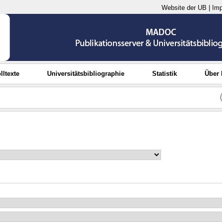
Website der UB
|
Im
lltexte
Universitätsbibliographie
Statistik
Über