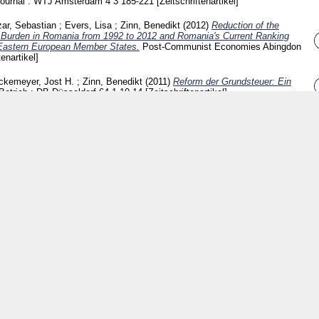
Journal : WTJ Amsterdam
4 3
185-221
[Zeitschriftenartikel]
zar, Sebastian
;
Evers, Lisa
;
Zinn, Benedikt
(2012)
Reduction of the
x Burden in Romania from 1992 to 2012 and Romania's Current Ranking
Eastern European Member States.
Post-Communist Economies Abingdon
tenartikel]
ckemeyer, Jost H.
;
Zinn, Benedikt
(2011)
Reform der Grundsteuer: Ein
Betrieb : DB Düsseldorf
64 1
10-14
[Zeitschriftenartikel]
n, Benedikt
(2011)
Vermögensabgaben aus ökonomischer Sicht : eine
r Berücksichtigung aktueller politischer Reformvorschläge.
Steuer und
88 2
173-188
[Zeitschriftenartikel]
 Wei
;
Zinn, Benedikt
;
Finke, Katharina
(2011)
The computation and
ive tax burden in four Asian countries.
Hitotsubashi Journal of Economics
chriftenartikel]
n, Benedikt
(2011)
Non-profit taxation on corporations in the EU : lessons
ms in Germany and tax implications of the global economic crisis.
Intertax :
w Alphen aan den Rijn
39 10
494-520
[Zeitschriftenartikel]
rs, Lisa
;
Zinn, Benedikt
(2012)
Unternehmensbesteuerung in Deutschland
ng und Handlungsempfehlungen für die aktuelle Steuerpolitik.
München