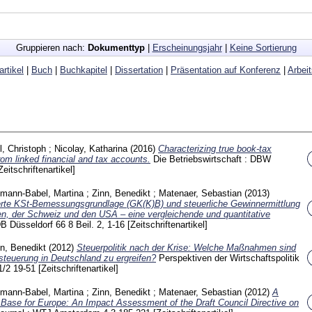
Gruppieren nach:
Dokumenttyp
|
Erscheinungsjahr
|
Keine Sortierung
artikel
|
Buch
|
Buchkapitel
|
Dissertation
|
Präsentation auf Konferenz
|
Arbei
, Christoph
;
Nicolay, Katharina
(2016)
Characterizing true book-tax
rom linked financial and tax accounts.
Die Betriebswirtschaft : DBW
Zeitschriftenartikel]
tmann-Babel, Martina
;
Zinn, Benedikt
;
Matenaer, Sebastian
(2013)
te KSt-Bemessungsgrundlage (GK(K)B) und steuerliche Gewinnermittlung
en, der Schweiz und den USA – eine vergleichende und quantitative
 DB Düsseldorf
66 8 Beil. 2, 1-16
[Zeitschriftenartikel]
n, Benedikt
(2012)
Steuerpolitik nach der Krise: Welche Maßnahmen sind
teuerung in Deutschland zu ergreifen?
Perspektiven der Wirtschaftspolitik
1/2
19-51
[Zeitschriftenartikel]
tmann-Babel, Martina
;
Zinn, Benedikt
;
Matenaer, Sebastian
(2012)
A
ase for Europe: An Impact Assessment of the Draft Council Directive on