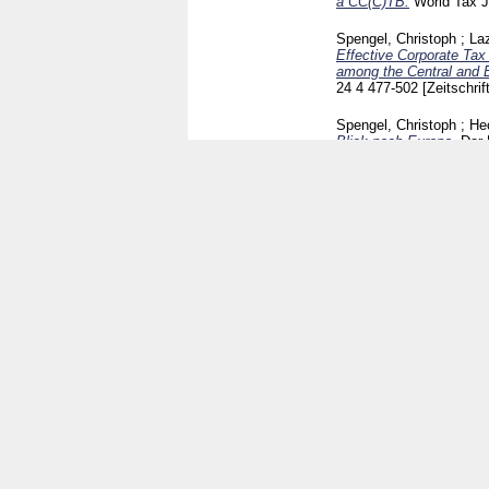
a CC(C)TB.
World Tax 
Spengel, Christoph
;
La
Effective Corporate Ta
among the Central and 
24 4
477-502
[Zeitschrif
Spengel, Christoph
;
He
Blick nach Europa.
Der 
Spengel, Christoph
;
Zin
qualitative Analyse unte
Wirtschaft : StuW Köln
Spengel, Christoph
;
Li,
comparison of the effect
Tokyo
52 1
13-39
[Zeits
Spengel, Christoph
;
Zin
from corporate tax refor
International Tax Revie
Buch
Spengel, Christoph
;
Eve
: eine kritische Bewertu
[Buch]