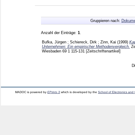
Gruppieren nach:
Dokume
Anzahl der Einträge:
1
.
Bufka, Jürgen
;
Schiereck, Dirk
;
Zinn, Kai
(1999)
Kap
Unternehmen: Ein empirischer Methodenvergleich.
Ze
Wiesbaden
69 1
115-131
[Zeitschriftenartikel]
D
MADOC is powered by
EPrints 3
which is developed by the
School of Electronics and