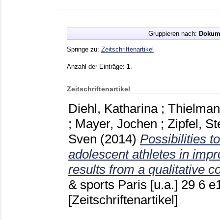
Gruppieren nach:
Dokum
Springe zu:
Zeitschriftenartikel
Anzahl der Einträge:
1
.
Zeitschriftenartikel
Diehl, Katharina
;
Thielman
;
Mayer, Jochen
;
Zipfel, S
Sven
(2014)
Possibilities t
adolescent athletes in imp
results from a qualitative c
& sports Paris [u.a.]
29 6 e
[Zeitschriftenartikel]