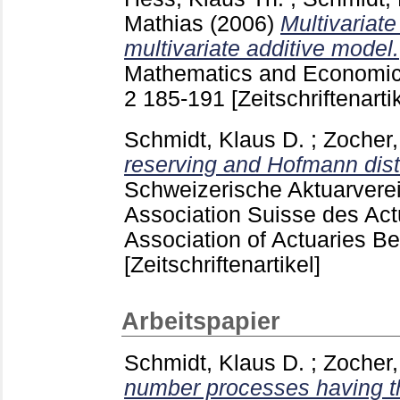
Mathias
(2006)
Multivariate
multivariate additive model.
Mathematics and Economic
2
185-191
[Zeitschriftenarti
Schmidt, Klaus D.
;
Zocher,
reserving and Hofmann distr
Schweizerische Aktuarverein
Association Suisse des Actu
Association of Actuaries B
[Zeitschriftenartikel]
Arbeitspapier
Schmidt, Klaus D.
;
Zocher,
number processes having th