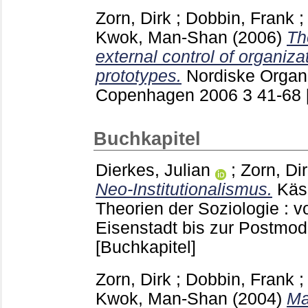
Zorn, Dirk
;
Dobbin, Frank
Kwok, Man-Shan
(2006)
Th
external control of organiz
prototypes.
Nordiske Organi
Copenhagen
2006 3
41-68
Buchkapitel
Dierkes, Julian
;
Zorn, Di
Neo-Institutionalismus.
Käsl
Theorien der Soziologie : 
Eisenstadt bis zur Postm
[Buchkapitel]
Zorn, Dirk
;
Dobbin, Frank
Kwok, Man-Shan
(2004)
Ma