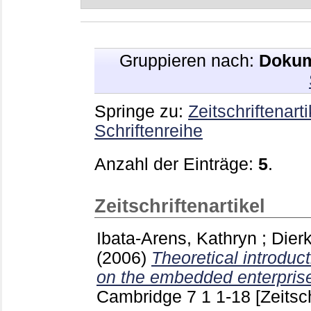
Gruppieren nach:
Dokum
Springe zu:
Zeitschriftenarti
Schriftenreihe
Anzahl der Einträge:
5
.
Zeitschriftenartikel
Ibata-Arens, Kathryn
;
Dierk
(2006)
Theoretical introduct
on the embedded enterpris
Cambridge
7 1
1-18
[Zeitsch