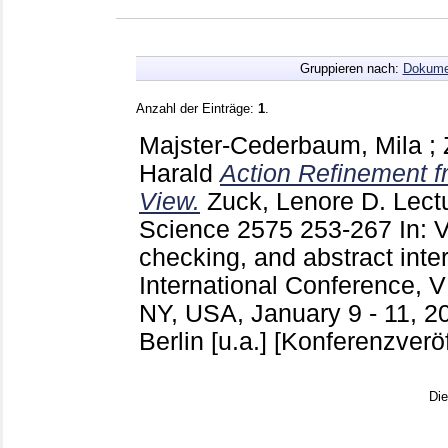
Gruppieren nach:
Dokume
Anzahl der Einträge:
1
.
Majster-Cederbaum, Mila
;
Harald
Action Refinement fr
View.
Zuck, Lenore D.
Lectu
Science
2575
253-267
In: 
checking, and abstract inter
International Conference,
NY, USA, January 9 - 11, 2
Berlin [u.a.]
[Konferenzveröf
Di