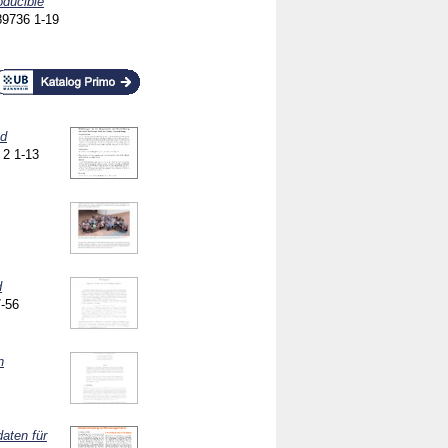
oducible
e89736
1-19
nd
 2
1-13
d
-56
n
aten für