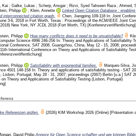
, Kai
;
Galke, Lukas
;
Scherp, Ansgar
;
Rizvi, Syed Tahseen Raza
;
Ahmed, 
ein, Philipp
;
Klein, Annette
Linked Open Citation Database : enabling l
d interconnected citation graph.
Chen, Jiangping
109-118
In: Joint Confer
: June 3-6, 2018 in Fort Worth, Texas : Proceedings of the ACM/IEEE Joint Co
) (2018) New York, NY
JCDL 2018 (Fort Worth, TX)
[Konferenzveröffentlichung]
tein, Philipp
How many conflicts does it need to be unsatisfiable?
Kle
 Computer Science
4996
246-256
In: Theory and Applications of Satisfiability T
tional Conference, SAT 2008, Guangzhou, China, May 12 - 15, 2008; proceed
11th International Conference on Theory and Applications of Satisfiability Tes
nferenzveröffentlichung]
tein, Philipp
Satisfiability with exponential families.
Marques-Silva, J
ence
4501
148-158
In: Theory and applications of satisfiability testing - SAT 2
, Lisbon, Portugal, May 28 - 31, 2007; proceedings (2007) Berlin [u.a.]
SAT 20
 on Theory and Applications of Satisfiability Testing (Lisbon, Portugal)
ung]
nferenz
ke Referenzen prüfen.
(2026)
KIM Workshop 2026 (Online)
[Präsentation 
organ, David Philip
Anreize für Open Science schaffen und wie können Bibli