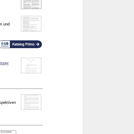
on und
amsey
spektiven