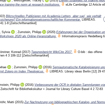
ilipp
;
Weissgerber, Tracey L
(2023)
Eleven strategies for making repr
e training the norm at research institutions.
eLife Cambridge
12 Article 
022)
Blitzschnelles Publizieren mit Academia Letters, aber sag', wie verhält
tssicherung? Ein informationswissenschaftlicher Kommentar.
LIBREAS.
] 41
1-8
[Zeitschriftenartikel]
, Sylvia
;
Zumstein, Philipp
(2020)
Erfahrungen bei der Organisation u
orkshops 2020 als Online-Veranstaltung.
Informationspraxis Heidelberg
6
örstner, Konrad
(2017)
Tagungsbericht WikiCite 2017.
O-bib : das offene
chen
4 3
106-112
[Zeitschriftenartikel]
-whae
;
Zumstein, Philipp
(2016)
Semiautomatische Katalogisierung un
it Zotero im Index Theologicus.
LIBREAS. Library ideas Berlin
[12] 29
47
stein, Philipp
(2016)
Verbesserung der OCR in digitalen Sammlungen vo
 Zeitschrift für Bibliothekskultur = Journal for Library Culture Basel
4 2
72-83
töhr, Matti
(2015)
Zur Nachnutzung von bibliographischen Katalog- und Normd