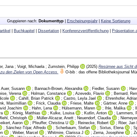
Gruppieren nach:
Dokumenttyp
|
Erscheinungsjahr
|
Keine Sortierung
artikel
|
Buchkapitel
|
Dissertation
|
Konferenzveröffentlichung
|
Präsentation 
r, Jana
;
Voigt, Michaela
;
Zumstein, Philipp
(2025)
Resümee aus Sicht d
ls zu den Zielen von Open Access.
O-bib : das offene Bibliotheksjournal 
;
Auer, Susann
;
Bannach-Brown, Alexandra
;
Fiedler, Susann
;
Hav
eise, Verena
;
Holman, Constance
;
Azevedo, Flavio
;
Bernard, Re
icole
;
Cahill, Brian Patrick
;
Castro, Leyla Jael
;
Ehrenhofer, Adria
nk, Maximillian
;
Frick, Claudia
;
Friese, Malte
;
Gärtner, Anne
avid Joachim
;
Hahn, Lena
;
Hülsemann, Maren
;
Ihle, Malika
;
I
ra
;
König, Matthias
;
Kulke, Louisa
;
Kutlin, Anton
;
Lammers, Fr
iehl, Christoph
;
Müller-Alcazar, Anett
;
Neuendorf, Claudia
;
Niemeyer
eikert, Aaron
;
Pfeuffer, Christina U
;
Reinecke, Robert
;
Röer, Jan 
;
Sánchez-Tójar, Alfredo
;
Scherbaum, Stefan
;
Sixtus, Elena
;
Sp
en
;
Weber, Marcel
;
Whitmire, Clarissa J
;
Zerna, Josephine
;
Z