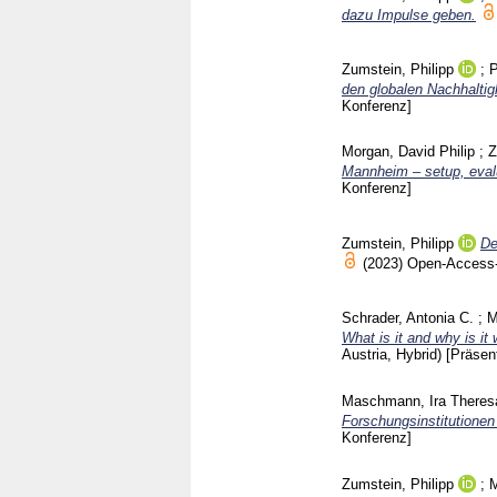
dazu Impulse geben.
Zumstein, Philipp
;
P
den globalen Nachhalti
Konferenz]
Morgan, David Philip
;
Z
Mannheim – setup, eval
Konferenz]
Zumstein, Philipp
De
(2023)
Open-Access-
Schrader, Antonia C.
;
M
What is it and why is it 
Austria, Hybrid)
[Präsen
Maschmann, Ira Theres
Forschungsinstitutionen
Konferenz]
Zumstein, Philipp
;
M