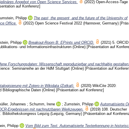
sziplinäres Angebot von Open Science Services.
(2022)
Open-Access-Tage
sentation auf Konferenz]
umstein, Philipp
The past, the present, and the future of the University of
ce Office.
(2022)
Open Science Festival 2022 (Hannover, Germany)
[Präs
tein, Philipp
Breakout-Room B: EPrints und ORCID.
(2021)
5. ORCID
likations- und Informationsinfrastrukturen (Online)
[Präsentation auf Konfer
fene Forschungsdaten: Wissenschaft reproduzierbar und nachhaltig gestalten
ience: Seminarreihe an der HdM Stuttgart (Online)
[Präsentation auf Konfere
talogisierung mit Zotero in Wikidata (Zotkat).
(2020)
WikiCite 2020:
d Bibliographische Daten (Online)
[Präsentation auf Konferenz]
üller, Johannes
;
Schumm, Irene
;
Zumstein, Philipp
Automatisierte O
 OCR-Ergebnissen mit nachnutzbaren Werkzeugen.
(2019)
108. Deutscher
7. Bibliothekskongress Leipzig (Leipzig, Germany)
[Präsentation auf Konferen
in, Philipp
Vom Bild zum Text. Automatisierte Texterkennung in historis