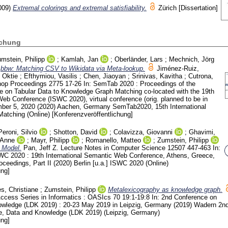
009)
Extremal colorings and extremal satisfiability.
Zürich
[Dissertation]
ichung
mstein, Philipp
;
Kamlah, Jan
;
Oberländer, Lars
;
Mechnich, Jörg
bbw: Matching CSV to Wikidata via Meta-lookup.
Jiménez-Ruiz,
 Oktie
;
Efthymiou, Vasilis
;
Chen, Jiaoyan
;
Srinivas, Kavitha
;
Cutrona,
op Proceedings
2775
17-26
In: SemTab 2020 : Proceedings of the
 on Tabular Data to Knowledge Graph Matching co-located with the 19th
Web Conference (ISWC 2020), virtual conference (orig. planned to be in
mber 5, 2020 (2020) Aachen, Germany
SemTab2020, 15th International
Matching (Online)
[Konferenzveröffentlichung]
Peroni, Silvio
;
Shotton, David
;
Colavizza, Giovanni
;
Ghavimi,
 Anne
;
Mayr, Philipp
;
Romanello, Matteo
;
Zumstein, Philipp
 Model.
Pan, Jeff Z.
Lecture Notes in Computer Science
12507
447-463
In:
C 2020 : 19th International Semantic Web Conference, Athens, Greece,
ceedings, Part II (2020) Berlin [u.a.]
ISWC 2020 (Online)
ung]
s, Christiane
;
Zumstein, Philipp
Metalexicography as knowledge graph.
cess Series in Informatics : OASIcs
70 19:1-19:8
In: 2nd Conference on
wledge (LDK 2019) : 20-23 May 2019 in Leipzig, Germany (2019) Wadern
2n
, Data and Knowledge (LDK 2019) (Leipzig, Germany)
ung]