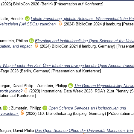
(2026)
BiblioCon 2026 (Berlin)
[Präsentation auf Konferenz]
latte, Hendrik
Lokale Forschung, globale Relevanz: Wissenschaftliche Pu
gkeitszielen (UN SDGs) zuordnen.
(2024)
BiblioCon 2024 (Hamburg)
[Präse
umstein, Philipp
Elevating and institutionalizing Open Science at the Unive
uation, and impact.
(2024)
BiblioCon 2024 (Hamburg, Germany)
[Präsentat
r Weg ist nicht das Ziel: Über Ideale und Irrwege bei der Open-Access-Transf
Tage 2023 (Berlin, Germany)
[Präsentation auf Konferenz]
organ, David Philip
;
Zumstein, Philipp
The German Reproducibility Netwo
worth joining?
(2023)
International Data Week 2023, RDA's 21st Plenary (S
tation auf Konferenz]
a
;
Zumstein, Philipp
Open Science Services an Hochschulen und
 verankern.
(2022)
110. Bibliothekartag (Leipzig, Germany)
[Präsentation a
organ, David Philip
Das Open Science Office der Universität Mannheim: Ein