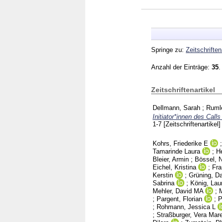
Springe zu:
Zeitschriften
Anzahl der Einträge:
35
.
Zeitschriftenartikel
Dellmann, Sarah
;
Rumle
Initiator*innen des Cal
1-7
[Zeitschriftenartikel]
Kohrs, Friederike E
Tamarinde Laura
;
H
Bleier, Armin
;
Bössel, N
Eichel, Kristina
;
Fra
Kerstin
;
Grüning, D
Sabrina
;
König, Lau
Mehler, David MA
;
M
;
Pargent, Florian
;
P
;
Rohmann, Jessica L
;
Straßburger, Vera Mar