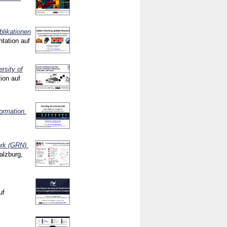
blikationen
ntation auf
rsity of
ion auf
ormation.
rk (GRN).
alzburg,
uf