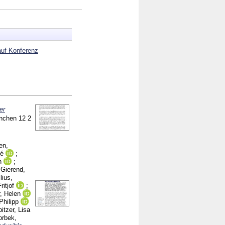
auf Konferenz
er
München
12 2
en,
né
;
n
;
;
Gierend,
llius,
itjof
;
, Helen
Philipp
itzer, Lisa
orbek,