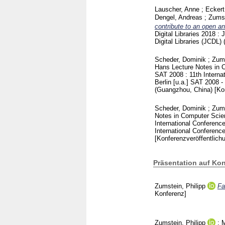
Lauscher, Anne
;
Eckert
Dengel, Andreas
;
Zumst
contribute to an open an
Digital Libraries 2018 
Digital Libraries (JCDL
Scheder, Dominik
;
Zums
Hans
Lecture Notes in
SAT 2008 : 11th Interna
Berlin [u.a.]
SAT 2008 - 
(Guangzhou, China)
[Ko
Scheder, Dominik
;
Zums
Notes in Computer Sci
International Conference
International Conference
[Konferenzveröffentlich
Präsentation auf Ko
Zumstein, Philipp
Fa
Konferenz]
Zumstein, Philipp
;
M