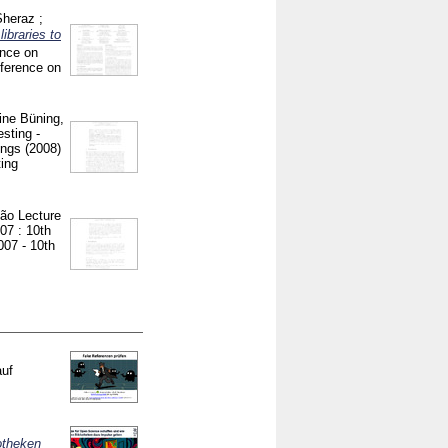
Sheraz
;
ibraries to
ence on
nference on
ine Büning,
esting -
ings (2008)
ting
oão
Lecture
007 : 10th
07 - 10th
auf
otheken