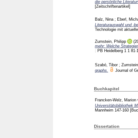
die persönliche Literat
[Zeitschriftenartikel]
Balz, Nina
;
Eberl, Mich
Literaturauswahl und -be
Technologie mit aktuell
Zumstein, Philipp
(2
mehr: Welche Strategien
: PB Heidelberg
1 1
81-
Szabó, Tibor
;
Zumstein,
graphs.
Journal of 
Buchkapitel
Francken-Welz, Marion 
Universitätsbibliothek 
Mannheim
147-160
[Buc
Dissertation