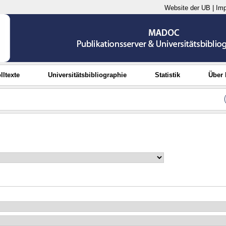
Website der UB
|
Im
lltexte
Universitätsbibliographie
Statistik
Über