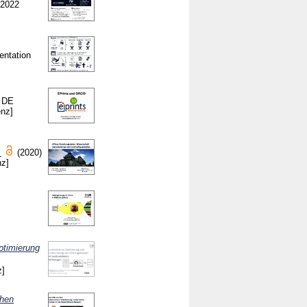
 2022
entation
 DE
enz]
.
(2020)
nz]
ptimierung
z]
chen