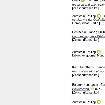
Dilara
;
Zumstein, Ph
research and open scienc
[Zeitschriftenartikel]
Zumstein, Philipp
(2
es sich mit der Qualitä
Library ideas Berlin
[18
Hentschke, Jana
;
Hulin
Durchführung des KIM W
[Zeitschriftenartikel]
Zumstein, Philipp
;
F
Bibliotheksjournal Mün
Kim, Timotheus Chang
Normdatenverknüpfung m
[Zeitschriftenartikel]
Baierer, Konstantin
;
Zum
Bibliotheken.
027.7 :
[Zeitschriftenartikel]
Zumstein, Philipp
;
S