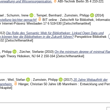
urverwaltung und Wissensorganisation.
ABI-Technik Berlin
35 4
210-221
ael
;
Schumm, Irene
;
Tempel, Bernhard
;
Zumstein, Philipp
(2014)
stellung leichter gemacht!
BIT online : Zeitschrift für Bibliothek, Informati
er Internet-Präsenz Wiesbaden
17 6
519-530
[Zeitschriftenartikel]
012)
Die Rolle des Semantic Web für Bibliotheken: Linked Open Data und
 können hier die Bibliotheken in die Zukunft führen?
Perspektive Bibliothek
102
[Zeitschriftenartikel]
 Philipp
;
Zürcher, Stefanie
(2010)
On the minimum degree of minimal R
Graph Theory Hoboken, NJ
64 2
150-164
[Zeitschriftenartikel]
von
;
Weil, Stefan
;
Zumstein, Philipp
(2017)
20 Jahre Webauftritt der
Mannheim.
Hänger, Christian
50 Jahre UB Mannheim : Entwicklung und Per
hkapitel]