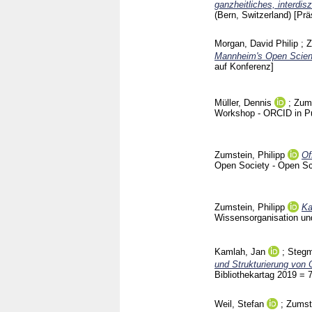
ganzheitliches, interdi
(Bern, Switzerland)
[Prä
Morgan, David Philip
;
Z
Mannheim's Open Scien
auf Konferenz]
Müller, Dennis
;
Zums
Workshop - ORCID in Pub
Zumstein, Philipp
Of
Open Society - Open Sc
Zumstein, Philipp
Ka
Wissensorganisation un
Kamlah, Jan
;
Stegm
und Strukturierung von
Bibliothekartag 2019 = 
Weil, Stefan
;
Zumste