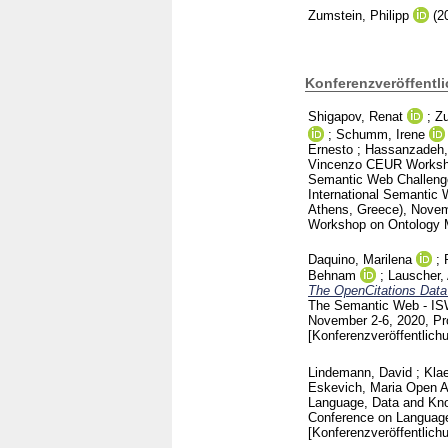
Zumstein, Philipp
(2
Konferenzveröffentl
Shigapov, Renat
;
Zu
;
Schumm, Irene
Ernesto
;
Hassanzadeh,
Vincenzo
CEUR Worksh
Semantic Web Challenge
International Semantic 
Athens, Greece), Nove
Workshop on Ontology 
Daquino, Marilena
;
Behnam
;
Lauscher,
The OpenCitations Data
The Semantic Web - ISW
November 2-6, 2020, Pro
[Konferenzveröffentlich
Lindemann, David
;
Klae
Eskevich, Maria
Open Ac
Language, Data and Kno
Conference on Language
[Konferenzveröffentlich