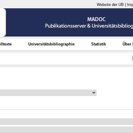
Website der UB
|
Im
lltexte
Universitätsbibliographie
Statistik
Über