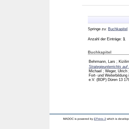
Springe zu:
Buchkapitel
Anzahl der Einträge:
1
.
Buchkapitel
Behrmann, Lars
;
Kizili
Strategieunterrichts au
Michael
;
Weger, Ulrich
Fort- und Weiterbildun
e.V. (BDP) Düren
13
17
MADOC is powered by
EPrints 3
which is develo