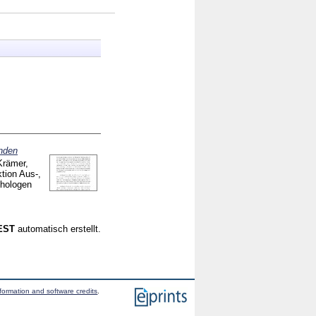
enden
Krämer,
tion Aus-,
chologen
CEST
automatisch erstellt.
formation and software credits
.