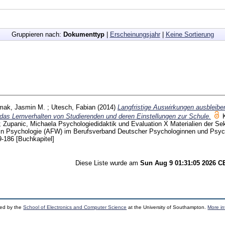
Gruppieren nach:
Dokumenttyp
|
Erscheinungsjahr
|
Keine Sortierung
rmak, Jasmin M.
;
Utesch, Fabian
(2014)
Langfristige Auswirkungen ausbleib
f das Lernverhalten von Studierenden und deren Einstellungen zur Schule.
;
Zupanic, Michaela
Psychologiedidaktik und Evaluation X Materialien der Sek
g in Psychologie (AFW) im Berufsverband Deutscher Psychologinnen und Psy
9-186
[Buchkapitel]
Diese Liste wurde am
Sun Aug 9 01:31:05 2026 
ped by the
School of Electronics and Computer Science
at the University of Southampton.
More in