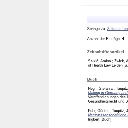
Springe zu:
Zeitschriften
Anzahl der Einträge:
4
.
Zeitschriftenartikel
Salkić, Amina
;
Zwick, 
of Health Law Leiden [u
Buch
Negri, Stefania
;
Taupit
Making in Germany and I
Veröffentlichungen des 
Gesundheitsrecht und Bi
Fuhr, Günter
;
Taupitz, 
Naturwissenschaftliche
Ingbert
[Buch]