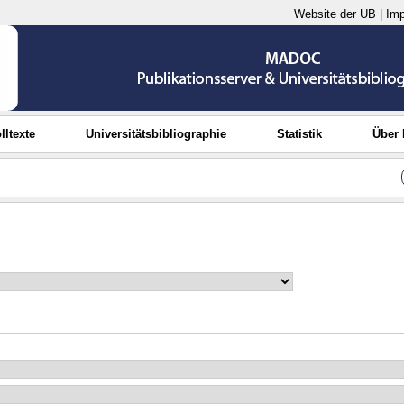
Website der UB
|
Im
lltexte
Universitätsbibliographie
Statistik
Über