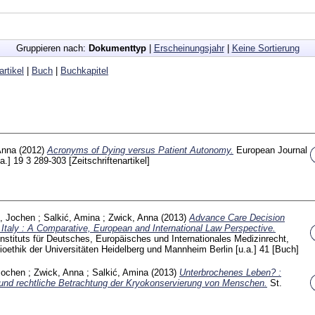
Gruppieren nach:
Dokumenttyp
|
Erscheinungsjahr
|
Keine Sortierung
artikel
|
Buch
|
Buchkapitel
Anna
(2012)
Acronyms of Dying versus Patient Autonomy.
European Journal
.a.]
19 3
289-303
[Zeitschriftenartikel]
z, Jochen
;
Salkić, Amina
;
Zwick, Anna
(2013)
Advance Care Decision
taly : A Comparative, European and International Law Perspective.
Instituts für Deutsches, Europäisches und Internationales Medizinrecht,
oethik der Universitäten Heidelberg und Mannheim Berlin [u.a.]
41
[Buch]
Jochen
;
Zwick, Anna
;
Salkić, Amina
(2013)
Unterbrochenes Leben? :
 und rechtliche Betrachtung der Kryokonservierung von Menschen.
St.