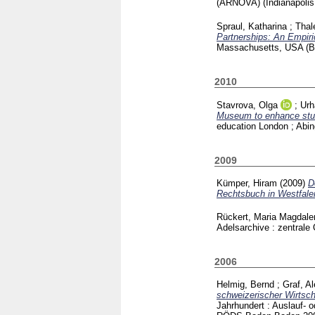
(ARNOVA) (Indianapolis
Spraul, Katharina
;
Thale
Partnerships: An Empir
Massachusetts, USA (B
2010
Stavrova, Olga
;
Urh
Museum to enhance stud
education London ; Abi
2009
Kümper, Hiram
(2009)
D
Rechtsbuch in Westfale
Rückert, Maria Magdale
Adelsarchive : zentral
2006
Helmig, Bernd
;
Graf, A
schweizerischer Wirtsc
Jahrhundert : Auslauf- 