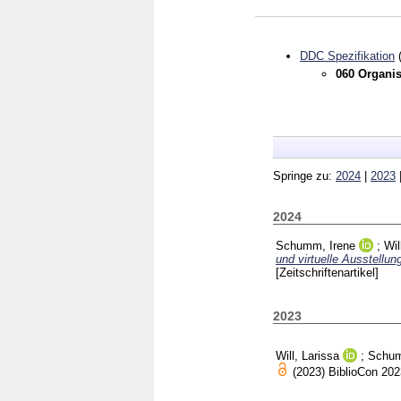
DDC Spezifikation
(
060 Organi
Springe zu:
2024
|
2023
2024
Schumm, Irene
;
Wil
und virtuelle Ausstellun
[Zeitschriftenartikel]
2023
Will, Larissa
;
Schum
(2023)
BiblioCon 20