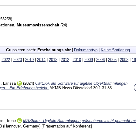
53258)
sationen, Museumswissenschaft
(24)
Gruppieren nach:
Erscheinungsjahr
|
Dokumenttyp
|
Keine Sortierung
|
2022
|
2020
|
2019
|
2014
|
2013
|
2012
|
2010
|
2009
|
2006
|
2005
|
2003
|
19
l, Larissa
(2024)
OMEKA als Software für digitale Objektsammlungen
gen – Ein Erfahrungsbericht.
AKMB-News Düsseldorf
30 1
31-35
m, Irene
MAShare : Digitale Sammlungen präsentieren leicht gemacht m
23 (Hannover, Germany)
[Präsentation auf Konferenz]