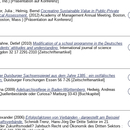
, Ind.)
[Präsentation auf Konferenz]
r, Julia
;
Helmig, Bernd
Cocreating Sustainable Value in Public-Private
ical Assessment.
(2012)
Academy of Management Annual Meeting, Boston,
oston, Mass.)
[Präsentation auf Konferenz]
ahne, Detlef
(2010)
Modification of a school programme in the Deutsches
ents’ attitudes and understanding.
International journal of science
ngdon
32 17
2291-2310
[Zeitschriftenartikel]
er Duisburger Sachsenspiegel aus dem Jahre 1385 : ein ostfälisches
n.
Duisburger Forschungen Essen
56
7-26
[Zeitschriftenartikel]
na
(2009)
Adelsarchivpflege in Baden-Württemberg.
Hedwig, Andreas
e Quellenbestände oder Curiosa? Marburg
33-43
[Buchkapitel]
lexander
(2006)
Erfolgsfaktoren von Verbänden - dargestellt am Beispiel
haftsverbände.
Schmidt-Trenz, Hans-Jörg
Der Dritte Sektor im 21.
oder Zukunftsmodell? Jahrbuch Recht und Ökonomik des Dritten Sektors :