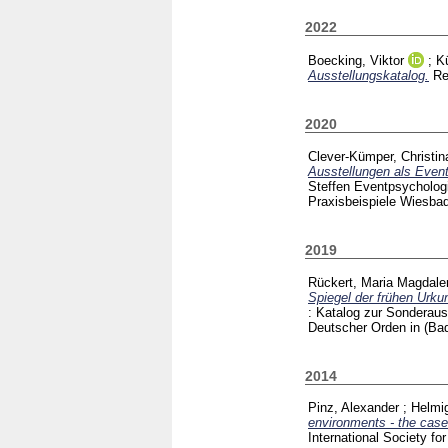
2022
Boecking, Viktor
;
K
Ausstellungskatalog.
R
2020
Clever-Kümper, Christin
Ausstellungen als Event
Steffen
Eventpsychologi
Praxisbeispiele Wiesb
2019
Rückert, Maria Magdale
Spiegel der frühen Urku
: Katalog zur Sonderau
Deutscher Orden in (B
2014
Pinz, Alexander
;
Helmi
environments - the case
International Society f