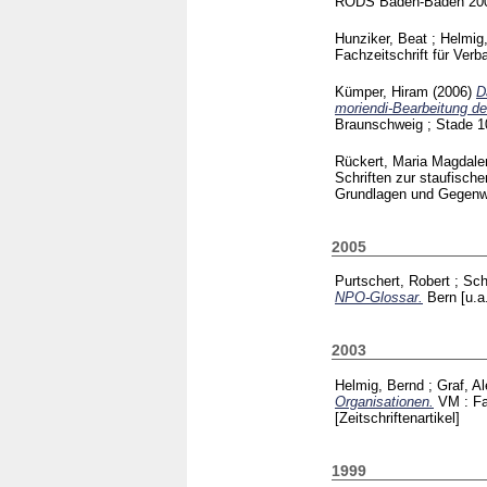
RÖDS Baden-Baden
20
Hunziker, Beat
;
Helmig
Fachzeitschrift für Ver
Kümper, Hiram
(2006)
D
moriendi-Bearbeitung de
Braunschweig ; Stade
1
Rückert, Maria Magdale
Schriften zur staufisch
Grundlagen und Gegenwa
2005
Purtschert, Robert
;
Sch
NPO-Glossar.
Bern [u.a
2003
Helmig, Bernd
;
Graf, A
Organisationen.
VM : Fa
[Zeitschriftenartikel]
1999