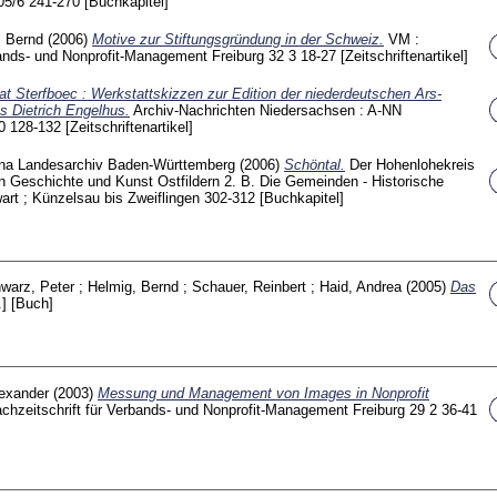
05/6
241-270
[Buchkapitel]
, Bernd
(2006)
Motive zur Stiftungsgründung in der Schweiz.
VM :
bands- und Nonprofit-Management Freiburg
32 3
18-27
[Zeitschriftenartikel]
at Sterfboec : Werkstattskizzen zur Edition der niederdeutschen Ars-
s Dietrich Engelhus.
Archiv-Nachrichten Niedersachsen : A-NN
0
128-132
[Zeitschriftenartikel]
na
Landesarchiv Baden-Württemberg
(2006)
Schöntal.
Der Hohenlohekreis
en Geschichte und Kunst Ostfildern
2. B. Die Gemeinden - Historische
rt ; Künzelsau bis Zweiflingen
302-312
[Buchkapitel]
warz, Peter
;
Helmig, Bernd
;
Schauer, Reinbert
;
Haid, Andrea
(2005)
Das
.]
[Buch]
lexander
(2003)
Messung und Management von Images in Nonprofit
chzeitschrift für Verbands- und Nonprofit-Management Freiburg
29 2
36-41