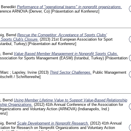
, Benedikt
Performance of "operational teams" in nonprofit organizations.
ference ARNOVA (Denver, Co)
[Präsentation auf Konferenz]
ig, Bernd
Rescue the Competitor: Acceptance of Sports Clubs'
 Sports Club's Closure.
(2013)
21st European Association for Sport
tanbul, Turkey)
[Präsentation auf Konferenz]
, Bernd
Value Based Member Management in Nonprofit Sports Clubs.
ssociation for Sports Management (EASM) (Istanbul, Turkey)
[Präsentation
 Marc
;
Lapsley, Irvine
(2013)
Third Sector Challenges.
Public Management
itschrift / Schriftenreihe]
, Bernd
Using Member Lifetime Value to Support Value-Based Relationship
hip Organizations.
(2012)
41th Annual Conference of the Association for
rganizations and Voluntary Action (ARNOVA) (Indianapolis, Ind.)
renz]
ig, Bernd
Scale Development in Nonprofit Research.
(2012)
41th Annual
iation for Research on Nonprofit Organizations and Voluntary Action