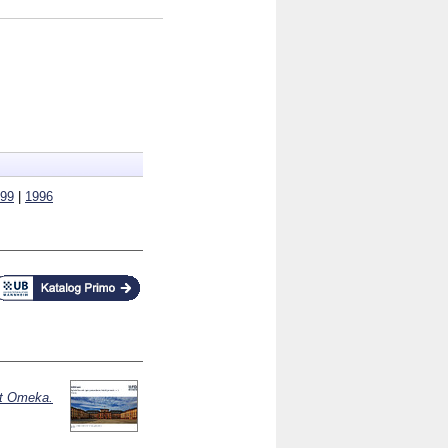
99
|
1996
it Omeka.