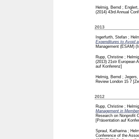
Helmig, Bernd
;
Englert
(2014)
43rd Annual Con
2013
Ingerfurth, Stefan
;
Helm
Expenditures to Avoid a
Management (ESAM) (Is
Rupp, Christine
;
Helmig
(2013)
21str European A
auf Konferenz]
Helmig, Bernd
;
Jegers,
Review London
15 7
[Ze
2012
Rupp, Christine
;
Helmig
Management in Members
Research on Nonprofit O
[Präsentation auf Konfe
Spraul, Katharina
;
Helm
Conference of the Assoc