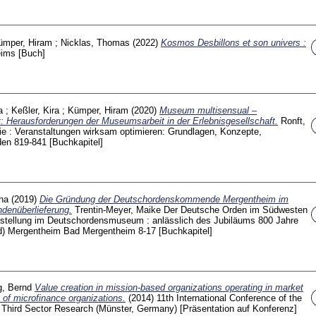
ümper, Hiram
;
Nicklas, Thomas
(2022)
Kosmos Desbillons et son univers :
eims
[Buch]
a
;
Keßler, Kira
;
Kümper, Hiram
(2020)
Museum multisensual –
: Herausforderungen der Museumsarbeit in der Erlebnisgesellschaft.
Ronft,
e : Veranstaltungen wirksam optimieren: Grundlagen, Konzepte,
aden
819-841
[Buchkapitel]
na
(2019)
Die Gründung der Deutschordenskommende Mergentheim im
ndenüberlieferung.
Trentin-Meyer, Maike
Der Deutsche Orden im Südwesten
sstellung im Deutschordensmuseum : anlässlich des Jubiläums 800 Jahre
ad) Mergentheim Bad Mergentheim
8-17
[Buchkapitel]
g, Bernd
Value creation in mission-based organizations operating in market
 of microfinance organizations.
(2014)
11th International Conference of the
or Third Sector Research (Münster, Germany)
[Präsentation auf Konferenz]