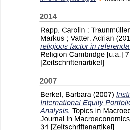
2014
Rapp, Carolin
;
Traunmüller
Markus
;
Vatter, Adrian
(20
religious factor in referenda
Religion Cambridge [u.a.]
7
[Zeitschriftenartikel]
2007
Berkel, Barbara
(2007)
Inst
International Equity Portfol
Analysis.
Topics in Macroe
Journal in Macroeconomics 
34
[Zeitschriftenartikel]