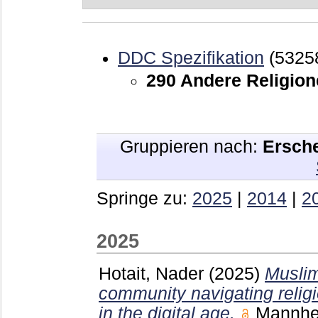
DDC Spezifikation
(5325
290 Andere Religio
Gruppieren nach:
Ersch
Springe zu:
2025
|
2014
|
2
2025
Hotait, Nader
(2025)
Muslim
community navigating religi
in the digital age.
Mannh