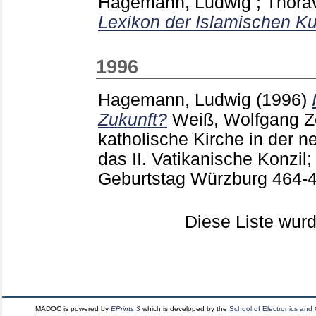
Hagemann, Ludwig
;
Thora
Lexikon der Islamischen Kul
1996
Hagemann, Ludwig
(1996)
Zukunft?
Weiß, Wolfgang
Ze
katholische Kirche in der n
das II. Vatikanische Konzil
Geburtstag Würzburg
464-
Diese Liste wu
MADOC is powered by
EPrints 3
which is developed by the
School of Electronics and