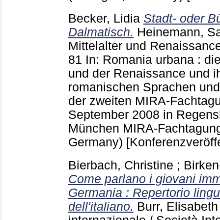
Becker, Lidia
Stadt- oder B
Dalmatisch.
Heinemann, S
Mittelalter und Renaissanc
81
In: Romania urbana : die
und der Renaissance und ih
romanischen Sprachen und Li
der zweiten MIRA-Fachtagu
September 2008 in Regensbu
München
MIRA-Fachtagung
Germany)
[Konferenzveröff
Bierbach, Christine
;
Birken
Come parlano i giovani immig
Germania : Repertorio lingui
dell'italiano.
Burr, Elisabeth