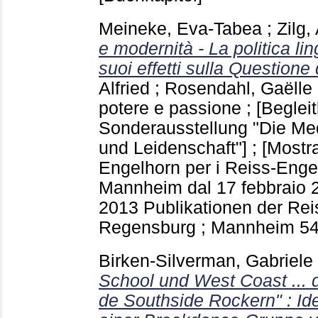
Meineke, Eva-Tabea
;
Zilg,
e modernità - La politica lin
suoi effetti sulla Questione 
Alfried
;
Rosendahl, Gaëlle
potere e passione ; [Beglei
Sonderausstellung "Die Me
und Leidenschaft"] ; [Mostr
Engelhorn per i Reiss-Eng
Mannheim dal 17 febbraio 20
2013 Publikationen der Re
Regensburg ; Mannheim
5
Birken-Silverman, Gabriele
School und West Coast ... 
de Southside Rockern" : Ide