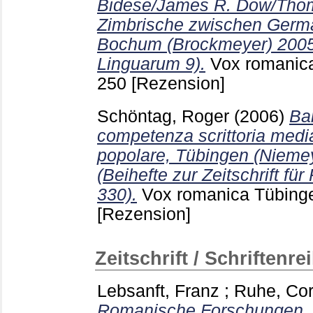
Bidese/James R. Dow/Thoma
Zimbrische zwischen Germ
Bochum (Brockmeyer) 2005,
Linguarum 9).
Vox romanic
250
[Rezension]
Schöntag, Roger
(2006)
Ba
competenza scrittoria medial
popolare, Tübingen (Niemey
(Beihefte zur Zeitschrift fü
330).
Vox romanica Tübin
[Rezension]
Zeitschrift / Schriftenre
Lebsanft, Franz
;
Ruhe, Cor
Romanische Forschungen.