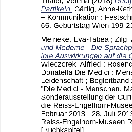
Thaler, Verena
(2018)
Recip
Partikeln.
Gärtig, Anne-Kath
– Kommunikation : Festschr
65. Geburtstag Wien
199-2
Meineke, Eva-Tabea
;
Zilg,
und Moderne - Die Sprachpo
ihre Auswirkungen auf die Q
Wieczorek, Alfried
;
Rosend
Donatella
Die Medici : Men
Leidenschaft ; Begleitband
"Die Medici - Menschen, Ma
Sonderausstellung der Curt-
die Reiss-Engelhorn-Muse
Februar 2013 - 28. Juli 201
Reiss-Engelhorn-Museen 
[Buchkapitel]