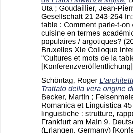
Uta
;
Goudaillier, Jean-Pier
Gesellschaft
21
243-254
In
table : Comment parle-t-on d
cuisine en termes académiqu
populaires / argotiques? (20
Bruxelles
XIe Colloque Inte
"Cultures et mots de la tab
[Konferenzveröffentlichung]
Schöntag, Roger
L’architett
Trattato della vera origine d
Becker, Martin
;
Felsenmeie
Romanica et Linguistica
4
linguistiche : strutture, rap
Frankfurt am Main
9. Deuts
(Erlangen, Germany)
[Konf