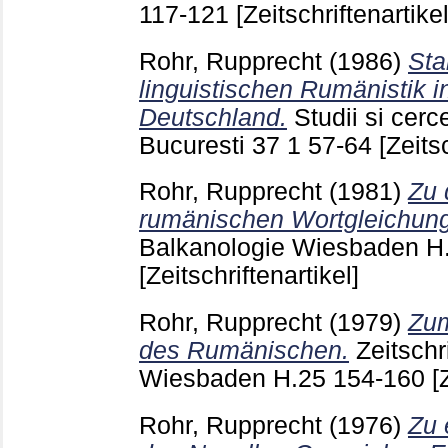
117-121
[Zeitschriftenartikel
Rohr, Rupprecht
(1986)
Sta
linguistischen Rumänistik 
Deutschland.
Studii si cerce
Bucuresti
37 1
57-64
[Zeits
Rohr, Rupprecht
(1981)
Zu 
rumänischen Wortgleichun
Balkanologie Wiesbaden
H
[Zeitschriftenartikel]
Rohr, Rupprecht
(1979)
Zum
des Rumänischen.
Zeitschr
Wiesbaden
H.25
154-160
[
Rohr, Rupprecht
(1976)
Zu 