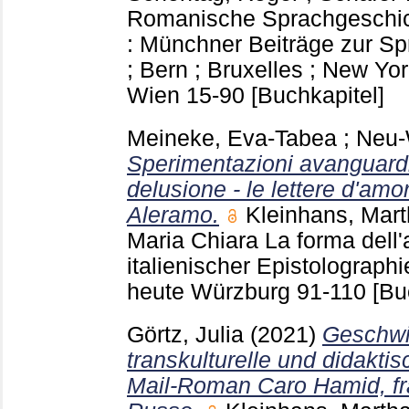
Romanische Sprachgeschic
: Münchner Beiträge zur Sp
; Bern ; Bruxelles ; New Yo
Wien
15-90
[Buchkapitel]
Meineke, Eva-Tabea
;
Neu-
Sperimentazioni avanguardist
delusione - le lettere d'amo
Aleramo.
Kleinhans, Mar
Maria Chiara
La forma dell'
italienischer Epistolograph
heute Würzburg
91-110
[Bu
Görtz, Julia
(2021)
Geschwis
transkulturelle und didakti
Mail-Roman Caro Hamid, fra