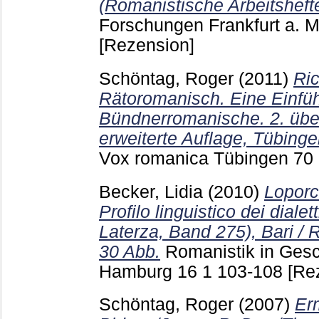
(Romanistische Arbeitshefte
Forschungen Frankfurt a. 
[Rezension]
Schöntag, Roger
(2011)
Ric
Rätoromanisch. Eine Einfüh
Bündnerromanische. 2. übe
erweiterte Auflage, Tübinge
Vox romanica Tübingen
70
Becker, Lidia
(2010)
Loporc
Profilo linguistico dei diale
Laterza, Band 275), Bari / 
30 Abb.
Romanistik in Ges
Hamburg
16 1
103-108
[Re
Schöntag, Roger
(2007)
Er