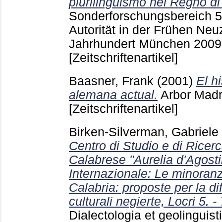
plurilinguismo nel Regno di
Sonderforschungsbereich 57
Autorität in der Frühen Neuz
Jahrhundert München
2009
[Zeitschriftenartikel]
Baasner, Frank
(2001)
El h
alemana actual.
Arbor Mad
[Zeitschriftenartikel]
Birken-Silverman, Gabriele
Centro di Studio e di Ricerc
Calabrese "Aurelia d'Agost
Internazionale: Le minoranz
Calabria: proposte per la dif
culturali negierte, Locri 5. -
Dialectologia et geolinguisti