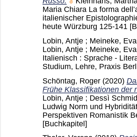
Russo.
Kleinhans, Marth
Maria Chiara
La forma dell'
italienischer Epistolograph
heute Würzburg
125-141
[B
Lobin, Antje
;
Meineke, Eva
Lobin, Antje
;
Meineke, Eva
Italienisch : Sprache - Litera
Studium, Lehre, Praxis Ber
Schöntag, Roger
(2020)
Da
Frühe Klassifikationen der
Lobin, Antje
;
Dessì Schmid
Ludwig
Norm und Hybridität 
Perspektiven Romanistik B
[Buchkapitel]