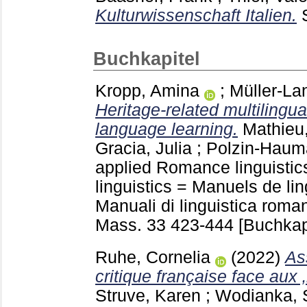
Kulturwissenschaft Italien.
Buchkapitel
Kropp, Amina
;
Müller-La
Heritage-related multilingu
language learning.
Mathieu
Gracia, Julia
;
Polzin-Haum
applied Romance linguisti
linguistics = Manuels de li
Manuali di linguistica roma
Mass.
33
423-444
[Buchkap
Ruhe, Cornelia
(2022)
As
critique française face aux ‚
Struve, Karen
;
Wodianka, 