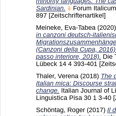
minority languages: The ca
Sardinian.
Forum Italicum 
897
[Zeitschriftenartikel]
Meineke, Eva-Tabea
(2020
in canzoni deutsch-italieni
Migrationszusammenhänge:
(Canzoni della Cupa, 2016) 
passo interiore, 2018).
Die 
Lübeck
14 4
393-401
[Zeits
Thaler, Verena
(2018)
The d
Italian mica: Discourse str
change.
Italian Journal of L
Linguistica Pisa
30 1
3-40
[
Schöntag, Roger
(2017)
Il 