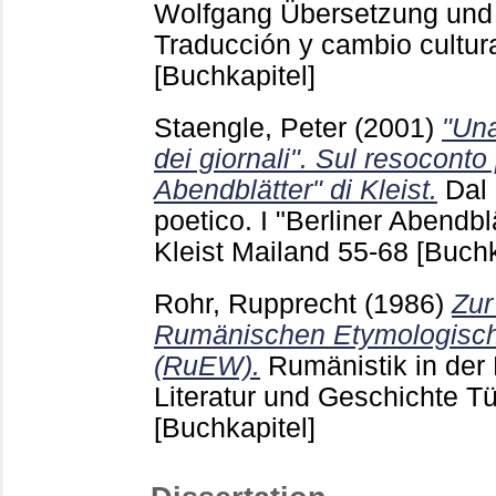
Wolfgang
Übersetzung und 
Traducción y cambio cultu
[Buchkapitel]
Staengle, Peter
(2001)
"Una
dei giornali". Sul resoconto 
Abendblätter" di Kleist.
Dal 
poetico. I "Berliner Abendbl
Kleist Mailand
55-68
[Buchk
Rohr, Rupprecht
(1986)
Zur
Rumänischen Etymologisc
(RuEW).
Rumänistik in der
Literatur und Geschichte 
[Buchkapitel]