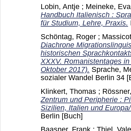
Lobin, Antje
;
Meineke, Eva
Handbuch Italienisch : Sprac
für Studium, Lehre, Praxis.
Schöntag, Roger
;
Massicot
Diachrone Migrationslinguis
historischen Sprachkontakt
XXXV. Romanistentages in Z
Oktober 2017).
Sprache, Me
sozialer Wandel Berlin
34
[
Klinkert, Thomas
;
Rössner,
Zentrum und Peripherie : P
Sizilien, Italien und Europa/
Berlin
[Buch]
Baasner, Frank
;
Thiel, Vale