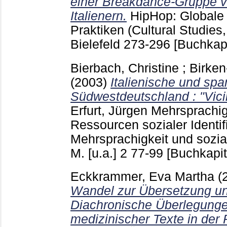
einer Breakdance-Gruppe 
Italienern.
HipHop: Globale K
Praktiken (Cultural Studies,
Bielefeld
273-296
[Buchkapi
Bierbach, Christine
;
Birken
(2003)
Italienische und spa
Südwestdeutschland : "Vicin
Erfurt, Jürgen
Mehrsprachigk
Ressourcen sozialer Identif
Mehrsprachigkeit und sozia
M. [u.a.]
2
77-99
[Buchkapit
Eckkrammer, Eva Martha
(
Wandel zur Übersetzung un
Diachronische Überlegunge
medizinischer Texte in der