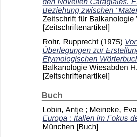
den Novellen Caragiales. Ei
Beziehung zwischen "Mater
Zeitschrift für Balkanolog
[Zeitschriftenartikel]
Rohr, Rupprecht
(1975)
Vor
Überlegungen zur Erstellu
Etymologischen Wörterbuc
Balkanologie Wiesabden
H
[Zeitschriftenartikel]
Buch
Lobin, Antje
;
Meineke, Eva
Europa : Italien im Fokus d
München
[Buch]