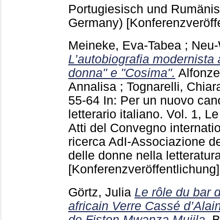
Portugiesisch und Rumäni
Germany)
[Konferenzveröff
Meineke, Eva-Tabea
;
Neu-
L’autobiografia modernista 
donna" e "Cosima".
Alfonzet
Annalisa
;
Tognarelli, Chiar
55-64
In: Per un nuovo can
letterario italiano. Vol. 1, 
Atti del Convegno internati
ricerca AdI-Associazione degl
delle donne nella letteratura
[Konferenzveröffentlichung]
Görtz, Julia
Le rôle du bar 
africain Verre Cassé d’Ala
de Fiston Mwanza Mujila.
B