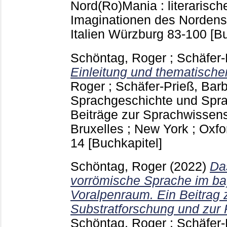
Nord(Ro)Mania : literarisch
Imaginationen des Nordens 
Italien Würzburg
83-100
[B
Schöntag, Roger
;
Schäfer-
Einleitung und thematischer
Roger
;
Schäfer-Prieß, Bar
Sprachgeschichte und Spra
Beiträge zur Sprachwissensc
Bruxelles ; New York ; Oxf
14
[Buchkapitel]
Schöntag, Roger
(2022)
Da
vorrömische Sprache im ba
Voralpenraum. Ein Beitrag 
Substratforschung und zur
Schöntag, Roger
;
Schäfer-