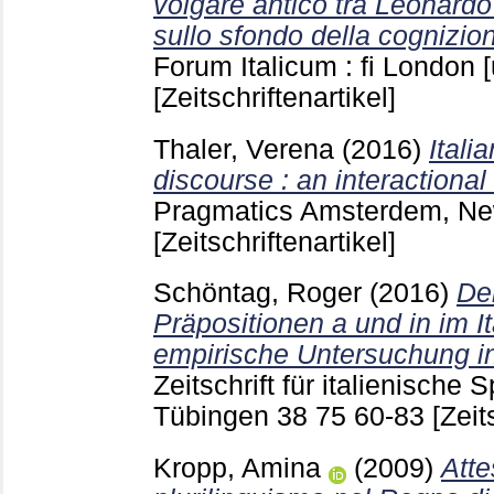
volgare antico tra Leonardo
sullo sfondo della cognizion
Forum Italicum : fi London [
[Zeitschriftenartikel]
Thaler, Verena
(2016)
Itali
discourse : an interactional
Pragmatics Amsterdem, N
[Zeitschriftenartikel]
Schöntag, Roger
(2016)
De
Präpositionen a und in im I
empirische Untersuchung i
Zeitschrift für italienische 
Tübingen
38 75
60-83
[Zeit
Kropp, Amina
(2009)
Atte