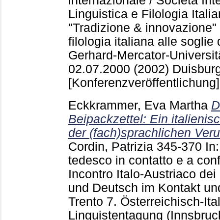
internazionale / Società Int
Linguistica e Filologia Itali
"Tradizione & innovazione" :
filologia italiana alle soglie
Gerhard-Mercator-Universitä
02.07.2000 (2002) Duisbur
[Konferenzveröffentlichung]
Eckkrammer, Eva Martha
D
Beipackzettel: Ein italieni
der (fach)sprachlichen Ver
Cordin, Patrizia
345-370
In:
tedesco in contatto e a confr
Incontro Italo-Austriaco dei 
und Deutsch im Kontakt und
Trento
7. Österreichisch-Ita
Linguistentagung (Innsbruck