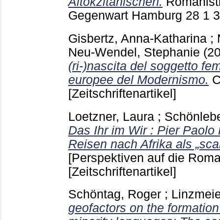
Altokzitanischen.
Romanisti
Gegenwart Hamburg
28 1
Gisbertz, Anna-Katharina
;
Neu-Wendel, Stephanie
(2
(ri-)nascita del soggetto femm
europee del Modernismo.
C
[Zeitschriftenartikel]
Loetzner, Laura
;
Schönleb
Das Ihr im Wir : Pier Paolo
Reisen nach Afrika als „sca
[Perspektiven auf die Rom
[Zeitschriftenartikel]
Schöntag, Roger
;
Linzmeie
geofactors on the formation