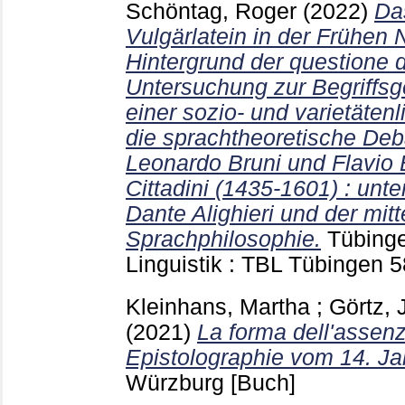
Schöntag, Roger
(2022)
Da
Vulgärlatein in der Frühen
Hintergrund der questione de
Untersuchung zur Begriffs
einer sozio- und varietäten
die sprachtheoretische Deb
Leonardo Bruni und Flavio 
Cittadini (1435-1601) : unt
Dante Alighieri und der mitt
Sprachphilosophie.
Tübinge
Linguistik : TBL Tübingen
5
Kleinhans, Martha
;
Görtz, 
(2021)
La forma dell'assenz
Epistolographie vom 14. Ja
Würzburg
[Buch]