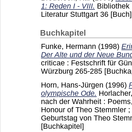
1: Reden I - VIII.
Bibliothek
Literatur Stuttgart
36
[Buch]
Buchkapitel
Funke, Hermann
(1998)
Er
Der Alte und der Neue Bun
criticae : Festschrift für G
Würzburg
265-285
[Buchkap
Horn, Hans-Jürgen
(1996)
P
olympische Ode.
Horlacher
nach der Wahrheit : Poems
Honour of Theo Stemmler ; 
Geburtstag von Theo Stem
[Buchkapitel]