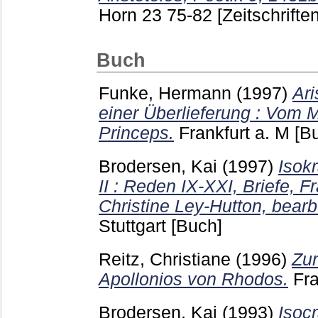
Horn
23
75-82
[Zeitschriften
Buch
Funke, Hermann
(1997)
Ari
einer Überlieferung : Vom M
Princeps.
Frankfurt a. M
[B
Brodersen, Kai
(1997)
Isok
II : Reden IX-XXI, Briefe, F
Christine Ley-Hutton, bearb
Stuttgart
[Buch]
Reitz, Christiane
(1996)
Zur
Apollonios von Rhodos.
Fr
Brodersen, Kai
(1993)
Isoc