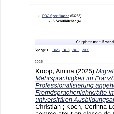
DDC Spezifikation
(53258)
S Schulbücher
(4)
Gruppieren nach:
Ersche
Springe zu:
2025
|
2018
|
2010
|
2009
2025
Kropp, Amina
(2025)
Migra
Mehrsprachigkeit im Franzö
Professionalisierung ange
Fremdsprachenlehrkräfte i
universitären Ausbildungsa
Christian
;
Koch, Corinna
Le
comme atout en classe de 