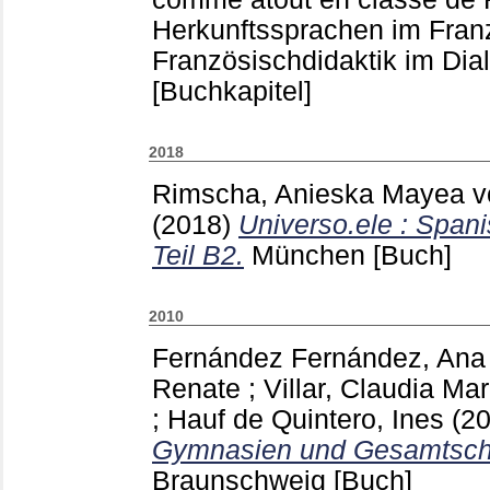
Herkunftssprachen im Franz
Französischdidaktik im Dial
[Buchkapitel]
2018
Rimscha, Anieska Mayea v
(2018)
Universo.ele : Spani
Teil B2.
München
[Buch]
2010
Fernández Fernández, Ana
Renate
;
Villar, Claudia Mar
;
Hauf de Quintero, Ines
(2
Gymnasien und Gesamtschu
Braunschweig
[Buch]