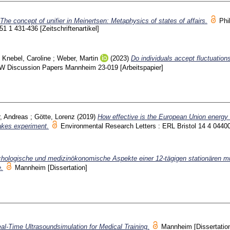
The concept of unifier in Meinertsen: Metaphysics of states of affairs.
Phi
51 1
431-436
[Zeitschriftenartikel]
;
Knebel, Caroline
;
Weber, Martin
(2023)
Do individuals accept fluctuations
W Discussion Papers Mannheim
23-019
[Arbeitspapier]
r, Andreas
;
Götte, Lorenz
(2019)
How effective is the European Union energy 
akes experiment.
Environmental Research Letters : ERL Bristol
14 4 0440
hologische und medizinökonomische Aspekte einer 12-tägigen stationären m
.
Mannheim
[Dissertation]
al-Time Ultrasoundsimulation for Medical Training.
Mannheim
[Dissertatio