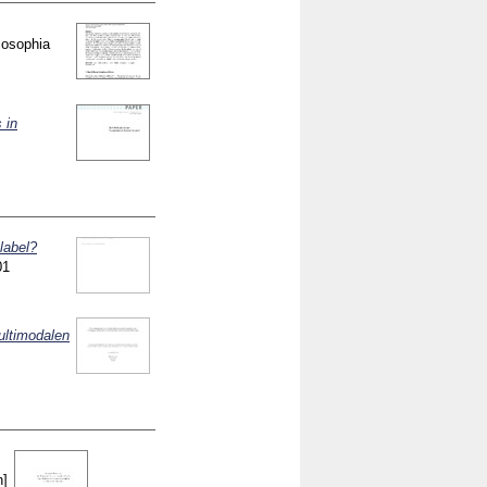
losophia
 in
label?
01
ultimodalen
n]