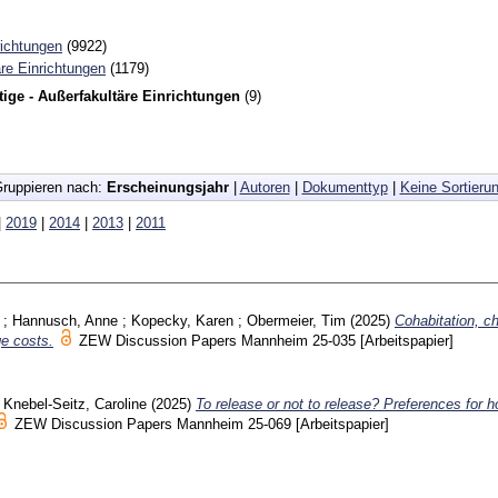
richtungen
(9922)
re Einrichtungen
(1179)
ige - Außerfakultäre Einrichtungen
(9)
ruppieren nach:
Erscheinungsjahr
|
Autoren
|
Dokumenttyp
|
Keine Sortieru
|
2019
|
2014
|
2013
|
2011
;
Hannusch, Anne
;
Kopecky, Karen
;
Obermeier, Tim
(2025)
Cohabitation, ch
e costs.
ZEW Discussion Papers Mannheim
25-035
[Arbeitspapier]
;
Knebel-Seitz, Caroline
(2025)
To release or not to release? Preferences for 
ZEW Discussion Papers Mannheim
25-069
[Arbeitspapier]