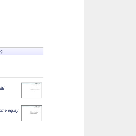
ng
ild
home equity