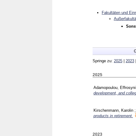
Fakultäten und Ein
Außerfakultä
Sonst
G
Springe zu:
2025
|
2023
2025
Adamopoulou, Effrosyni
development, and colleg
Kirschenmann, Karolin
products in retirement.
2023