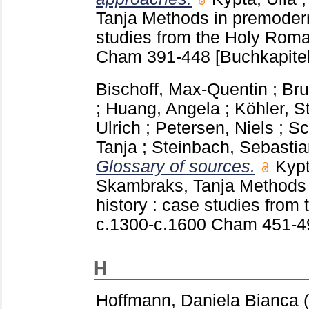
Tanja
Methods in premodern
studies from the Holy Rom
Cham
391-448
[Buchkapitel
Bischoff, Max-Quentin
;
Bru
;
Huang, Angela
;
Köhler, S
Ulrich
;
Petersen, Niels
;
Sc
Tanja
;
Steinbach, Sebastia
Glossary of sources.
Kypt
Skambraks, Tanja
Methods 
history : case studies fro
c.1300-c.1600 Cham
451-
H
Hoffmann, Daniela Bianca