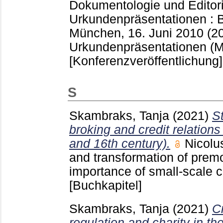
Dokumentologie und Editor
Urkundenpräsentationen : 
München, 16. Juni 2010 (2
Urkundenpräsentationen (
[Konferenzveröffentlichung]
S
Skambraks, Tanja
(2021)
S
broking and credit relation
and 16th century).
Nicolu
and transformation of prem
importance of small-scale 
[Buchkapitel]
Skambraks, Tanja
(2021)
Cr
regulation and charity in t