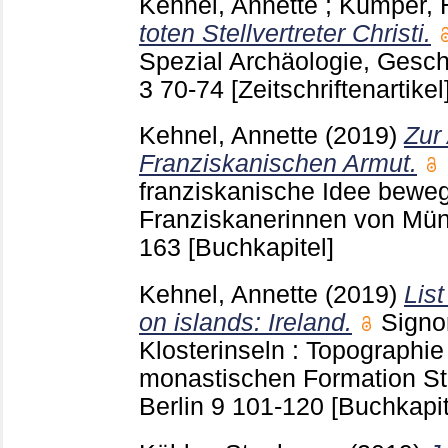
Kehnel, Annette
;
Kümper, 
toten Stellvertreter Christi.
Spezial Archäologie, Gesch
3
70-74
[Zeitschriftenartikel
Kehnel, Annette
(2019)
Zur 
Franziskanischen Armut.
franziskanische Idee beweg
Franziskanerinnen von Mün
163
[Buchkapitel]
Kehnel, Annette
(2019)
Lis
on islands: Ireland.
Signor
Klosterinseln : Topographi
monastischen Formation St
Berlin
9
101-120
[Buchkapit