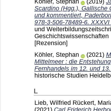
Köhler, Stephan
(2019)
J
Scardino (Hgg.), Gallische 
und kommentiert, Paderbor
978-3-506-78489-6. XXXVI 
und Weiterbildungszeitschrif
Geschichtswissenschafte
[Rezension]
Köhler, Stephan
(2021)
M
Mittelmeer : die Entstehun
Fernhandels im 12. und 13.
historische Studien Heidel
L
Lieb, Wilfried
Rückert, Mar
(2021)
Carl Friderich Herb