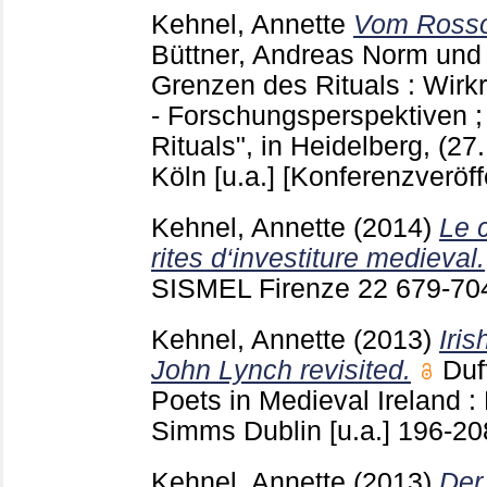
Kehnel, Annette
Vom Rosso
Büttner, Andreas
Norm und 
Grenzen des Rituals : Wirk
- Forschungsperspektiven ;
Rituals", in Heidelberg, (27
Köln [u.a.]
[Konferenzveröff
Kehnel, Annette
(2014)
Le 
rites d‘investiture medieval.
SISMEL Firenze
22
679-7
Kehnel, Annette
(2013)
Iri
John Lynch revisited.
Duf
Poets in Medieval Ireland :
Simms Dublin [u.a.]
196-2
Kehnel, Annette
(2013)
Der