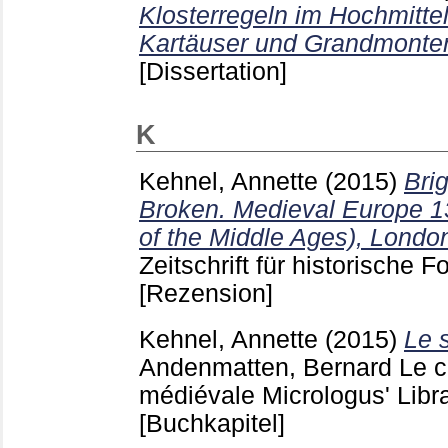
Klosterregeln im Hochmittela
Kartäuser und Grandmonte
[Dissertation]
K
Kehnel, Annette
(2015)
Bri
Broken. Medieval Europe 1
of the Middle Ages), Londo
Zeitschrift für historische 
[Rezension]
Kehnel, Annette
(2015)
Le s
Andenmatten, Bernard
Le c
médiévale Micrologus' Libr
[Buchkapitel]