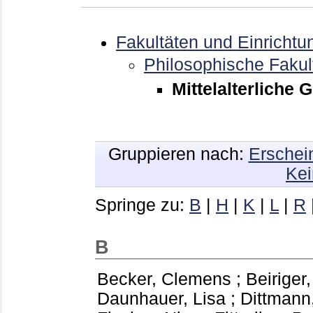
Fakultäten und Einrichtu
Philosophische Fakul
Mittelalterliche 
Gruppieren nach:
Erschei
Kei
Springe zu:
B
|
H
|
K
|
L
|
R
B
Becker, Clemens
;
Beiriger
Daunhauer, Lisa
;
Dittmann