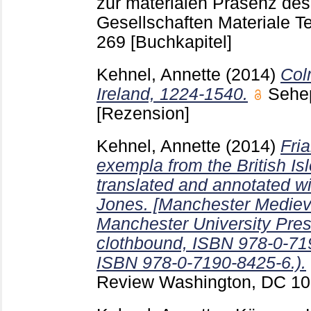
zur materialen Präsenz des
Gesellschaften Materiale Te
269
[Buchkapitel]
Kehnel, Annette
(2014)
Col
Ireland, 1224-1540.
Sehe
[Rezension]
Kehnel, Annette
(2014)
Fria
exempla from the British Is
translated and annotated wi
Jones. [Manchester Mediev
Manchester University Press
clothbound, ISBN 978-0-71
ISBN 978-0-7190-8425-6.).
Review Washington, DC
10