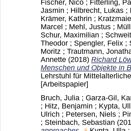
Fischer, Nico
;
Fitterling, P
Jasmin
;
Hilbrecht, Lukas
;
Krämer, Kathrin
;
Kratzmaie
Marcel
;
Mehl, Justus
;
Müll
Schur, Maximilian
;
Schweit
Theodor
;
Spengler, Felix
;
Moritz
;
Trautmann, Jonath
Annette
(2018)
Richard Lö
Menschen und Objekte in 
Lehrstuhl für Mittelalterli
[Arbeitspapier]
Bruch, Julia
;
Garza-Gil, Ka
;
Hitz, Benjamin
;
Kypta, Ul
Ulrich
;
Petersen, Niels
;
Pi
;
Steinbach, Sebastian
(20
approaches.
Kypta, Ulla