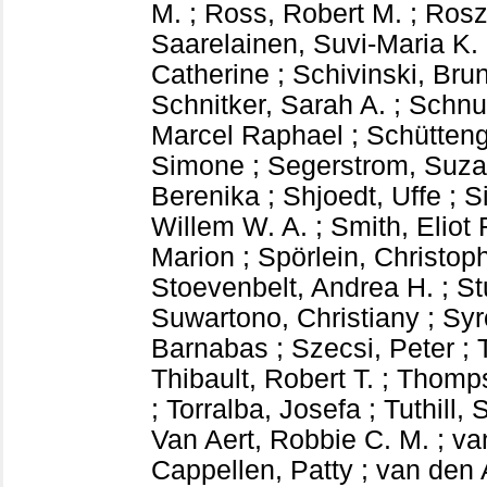
M.
;
Ross, Robert M.
;
Rosz
Saarelainen, Suvi-Maria K.
Catherine
;
Schivinski, Bru
Schnitker, Sarah A.
;
Schnu
Marcel Raphael
;
Schütteng
Simone
;
Segerstrom, Suza
Berenika
;
Shjoedt, Uffe
;
S
Willem W. A.
;
Smith, Eliot 
Marion
;
Spörlein, Christop
Stoevenbelt, Andrea H.
;
St
Suwartono, Christiany
;
Syr
Barnabas
;
Szecsi, Peter
;
Thibault, Robert T.
;
Thomps
;
Torralba, Josefa
;
Tuthill,
Van Aert, Robbie C. M.
;
va
Cappellen, Patty
;
van den 