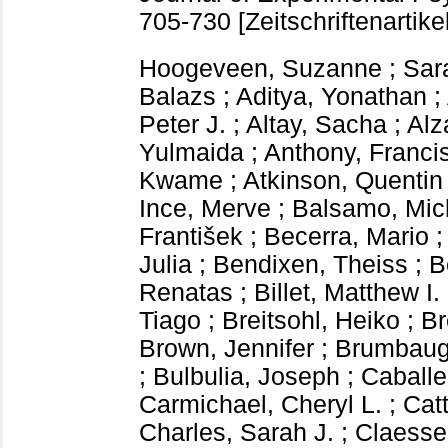
705-730
[Zeitschriftenartikel
Hoogeveen, Suzanne
;
Sar
Balazs
;
Aditya, Yonathan
;
Peter J.
;
Altay, Sacha
;
Alz
Yulmaida
;
Anthony, Franci
Kwame
;
Atkinson, Quentin
Ince, Merve
;
Balsamo, Mic
František
;
Becerra, Mario
Julia
;
Bendixen, Theiss
;
B
Renatas
;
Billet, Matthew I.
Tiago
;
Breitsohl, Heiko
;
Br
Brown, Jennifer
;
Brumbaugh
;
Bulbulia, Joseph
;
Caballe
Carmichael, Cheryl L.
;
Cat
Charles, Sarah J.
;
Claesse