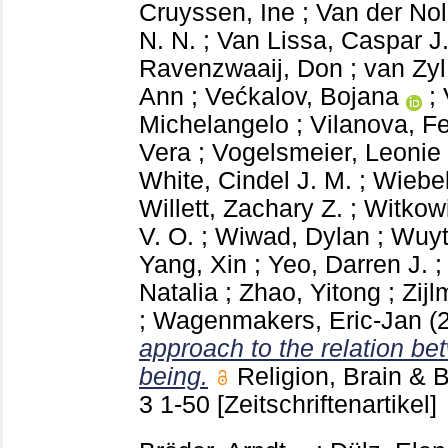
Cruyssen, Ine
;
Van der Nol
N. N.
;
Van Lissa, Caspar J
Ravenzwaaij, Don
;
van Zyl
Ann
;
Većkalov, Bojana
;
Michelangelo
;
Vilanova, Fe
Vera
;
Vogelsmeier, Leonie 
White, Cindel J. M.
;
Wiebel
Willett, Zachary Z.
;
Witkowi
V. O.
;
Wiwad, Dylan
;
Wuyt
Yang, Xin
;
Yeo, Darren J.
Natalia
;
Zhao, Yitong
;
Zijl
;
Wagenmakers, Eric-Jan
(
approach to the relation bet
being.
Religion, Brain &
3
1-50
[Zeitschriftenartikel]