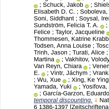
;
Schuck, Jakob
;
Shiel
Elisabeth D. C.
;
Soboleva, 
Soni, Siddhant
;
Soysal, Ir
Sundström, Felicia T. A.
Felice
;
Taylor, Jacqueline
Thommesen, Katrine Krab
Todsen, Anna Louise
;
Tosc
Trinh, Jason
;
Turati, Alice
Martina
;
Vakhitov, Volod
Van Reyn, Chiara
;
Venem
E.
;
Vintr, Jáchym
;
Vrank
;
Wu, Xue
;
Xing, Ke Ying
Yamada, Yuki
;
Yosifova,
;
García-Garzon, Eduard
temporal discounting.
Nat
6
1386-1397
[Zeitschriftenar