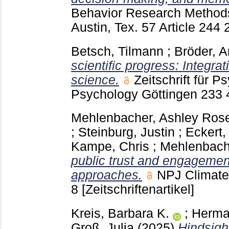
Behavior Research Method
Austin, Tex.
57 Article 244
Betsch, Tilmann
;
Bröder, A
scientific progress: Integrat
science.
Zeitschrift für P
Psychology Göttingen
233
Mehlenbacher, Ashley Ros
;
Steinburg, Justin
;
Eckert,
Kampe, Chris
;
Mehlenbach
public trust and engageme
approaches.
NPJ Climate
8
[Zeitschriftenartikel]
Kreis, Barbara K.
;
Herma
Groß, Julia
(2025)
Hindsigh