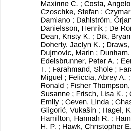
Maxinne C.
;
Costa, Angelo
Czoschke, Stefan
;
Czymara
Damiano
;
Dahlström, Örja
Danielsson, Henrik
;
De Ron
Dean, Kristy K.
;
Dik, Bryan
Doherty, Jaclyn K.
;
Draws,
Dujmovic, Marin
;
Dunham,
Edelsbrunner, Peter A.
;
Eer
T.
;
Farahmand, Shole
;
Fa
Miguel
;
Feliccia, Abrey A.
Ronald
;
Fisher-Thompson,
Susanne
;
Frisch, Lisa K.
;
Emily
;
Geven, Linda
;
Ghas
Gligorić, Vukašin
;
Hagel, Kr
Hamilton, Hannah R.
;
Hamz
H. P.
;
Hawk, Christopher E