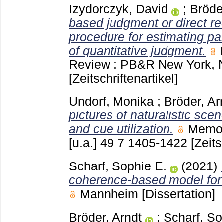
Izydorczyk, David
;
Bröde
based judgment or direct re
procedure for estimating p
of quantitative judgment.
Review : PB&R New York,
[Zeitschriftenartikel]
Undorf, Monika
;
Bröder, Ar
pictures of naturalistic sc
and cue utilization.
Memor
[u.a.]
49 7
1405-1422
[Zeits
Scharf, Sophie E.
(2021)
coherence-based model for
Mannheim
[Dissertation]
Bröder, Arndt
;
Scharf, So