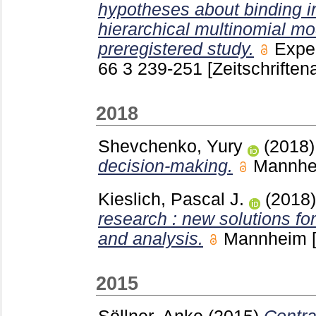
hypotheses about binding i
hierarchical multinomial mo
preregistered study.
Expe
66 3
239-251
[Zeitschriftena
2018
Shevchenko, Yury
(2018
decision-making.
Mannh
Kieslich, Pascal J.
(2018
research : new solutions fo
and analysis.
Mannheim
2015