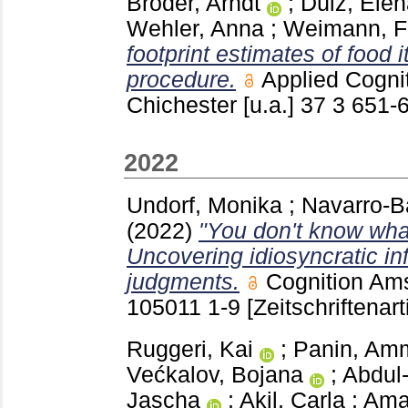
Bröder, Arndt
;
Dülz, Ele
Wehler, Anna
;
Weimann, F
footprint estimates of food
procedure.
Applied Cogni
Chichester [u.a.]
37 3
651-
2022
Undorf, Monika
;
Navarro-B
(2022)
"You don't know wha
Uncovering idiosyncratic 
judgments.
Cognition Ams
105011
1-9
[Zeitschriftenart
Ruggeri, Kai
;
Panin, Am
Većkalov, Bojana
;
Abdul
Jascha
;
Akil, Carla
;
Amat