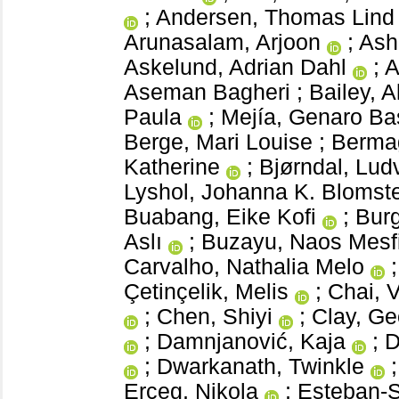
;
Andersen, Thomas Lind
Arunasalam, Arjoon
;
Ash
Askelund, Adrian Dahl
;
A
Aseman Bagheri
;
Bailey, 
Paula
;
Mejía, Genaro Ba
Berge, Mari Louise
;
Bermag
Katherine
;
Bjørndal, Lud
Lyshol, Johanna K. Blomst
Buabang, Eike Kofi
;
Burg
Aslı
;
Buzayu, Naos Mesf
Carvalho, Nathalia Melo
Çetinçelik, Melis
;
Chai, V
;
Chen, Shiyi
;
Clay, Ge
;
Damnjanović, Kaja
;
D
;
Dwarkanath, Twinkle
Erceg, Nikola
;
Esteban-S