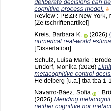
deliberate decisions can b
cognitive process model.
Review : PB&R New York,
[Zeitschriftenartikel]
Kreis, Barbara K.
(2026)
numerical real-world estima
[Dissertation]
Schulz, Luisa Marie
;
Bröde
Undorf, Monika
(2026)
Limi
metacognitive control decis
Heidelberg [u.a.]
tba tba
1-
Navarro-Báez, Sofia
;
Brö
(2026)
Mending metacogniti
neither cognitive nor metaco