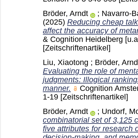
Bröder, Arndt
;
Navarro-B
(2025)
Reducing cheap tal
affect the accuracy of me
& Cognition Heidelberg [u.a
[Zeitschriftenartikel]
Liu, Xiaotong
;
Bröder, Arnd
Evaluating the role of menta
judgments: Illogical ranking
manner.
Cognition Amste
1-19
[Zeitschriftenartikel]
Bröder, Arndt
;
Undorf, M
combinatorial set of 3,125 
five attributes for research
decision-making, and memor