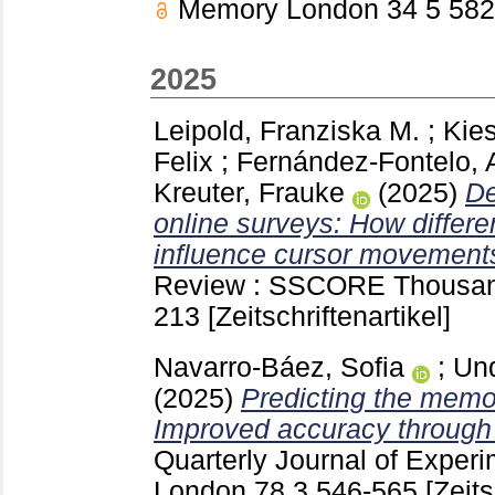
Memory London
34 5
58
2025
Leipold, Franziska M.
;
Kies
Felix
;
Fernández-Fontelo,
Kreuter, Frauke
(2025)
De
online surveys: How differen
influence cursor movement
Review : SSCORE Thousand 
213
[Zeitschriftenartikel]
Navarro-Báez, Sofia
;
Und
(2025)
Predicting the memor
Improved accuracy through
Quarterly Journal of Exper
London
78 3
546-565
[Zeits