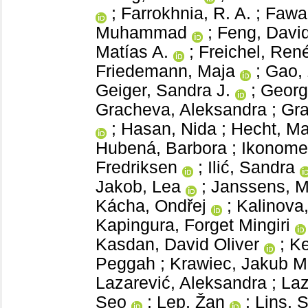
;
Farrokhnia, R. A.
;
Fawa
Muhammad
;
Feng, Davi
Matías A.
;
Freichel, Ren
Friedemann, Maja
;
Gao, 
Geiger, Sandra J.
;
Georg
Gracheva, Aleksandra
;
Gra
;
Hasan, Nida
;
Hecht, Ma
Hubená, Barbora
;
Ikonome
Fredriksen
;
Ilić, Sandra
Jakob, Lea
;
Janssens, 
Kácha, Ondřej
;
Kalinova,
Kapingura, Forget Mingiri
Kasdan, David Oliver
;
K
Peggah
;
Krawiec, Jakub M
Lazarević, Aleksandra
;
Laz
Seo
;
Lep, Žan
;
Lins, 