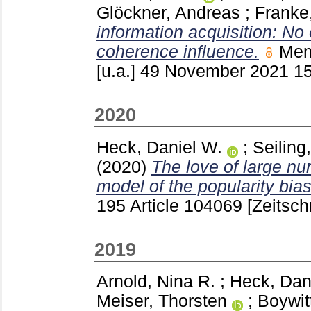
Glöckner, Andreas
;
Franke
information acquisition: No
coherence influence.
Mem
[u.a.]
49 November 2021
1
2020
Heck, Daniel W.
;
Seiling
(2020)
The love of large nu
model of the popularity bias
195 Article 104069
[Zeitschr
2019
Arnold, Nina R.
;
Heck, Dan
Meiser, Thorsten
;
Boywit