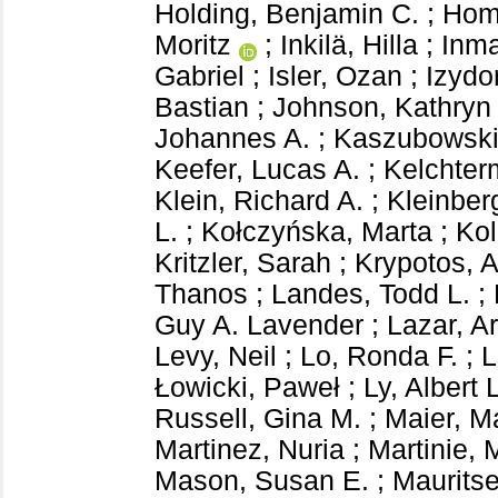
Holding, Benjamin C.
;
Hom
Moritz
;
Inkilä, Hilla
;
Inma
Gabriel
;
Isler, Ozan
;
Izydo
Bastian
;
Johnson, Kathryn
Johannes A.
;
Kaszubowski
Keefer, Lucas A.
;
Kelchter
Klein, Richard A.
;
Kleinber
L.
;
Kołczyńska, Marta
;
Kol
Kritzler, Sarah
;
Krypotos, A
Thanos
;
Landes, Todd L.
;
Guy A. Lavender
;
Lazar, A
Levy, Neil
;
Lo, Ronda F.
;
L
Łowicki, Paweł
;
Ly, Albert L
Russell, Gina M.
;
Maier, M
Martinez, Nuria
;
Martinie, 
Mason, Susan E.
;
Maurits