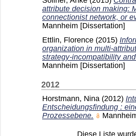
Söllner, Anke
(2015)
Contra
attribute decision making: M
connectionist network, or 
Mannheim
[Dissertation]
Ettlin, Florence
(2015)
Info
organization in multi-attribu
strategy-incompatibility an
Mannheim
[Dissertation]
2012
Horstmann, Nina
(2012)
Int
Entscheidungsfindung : ein
Prozessebene.
Mannhei
Diese Liste wur