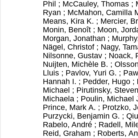
Phil
;
McCauley, Thomas
;
Ryan
;
McMahon, Camilla 
Means, Kira K.
;
Mercier, Br
Monin, Benoît
;
Moon, Jord
Morgan, Jonathan
;
Murphy
Nägel, Christof
;
Nagy, Tam
Nilsonne, Gustav
;
Noack, 
Nuijten, Michèle B.
;
Olsson
Lluis
;
Pavlov, Yuri G.
;
Paw
Hannah I.
;
Pedder, Hugo
;
Michael
;
Pirutinsky, Steve
Michaela
;
Poulin, Michael 
Prince, Mark A.
;
Protzko, 
Purzycki, Benjamin G.
;
Qiu
Rabelo, André
;
Radell, Mil
Reid, Graham
;
Roberts, An