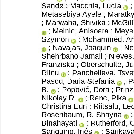
Sandø
;
Macchia, Lucía
Metasebiya Ayele
;
Maratky
;
Marwaha, Shivika
;
McGill
;
Melnic, Anișoara
;
Meyer
Szymon
;
Mohammed, A
;
Navajas, Joaquin
;
Ne
Shehrbano Jamali
;
Nieves,
Franziska
;
Oberschulte, Ju
Riinu
;
Panchelieva, Tsve
Pascu, Daria Stefania
;
P
B.
;
Popović, Dora
;
Prinz
Nikolay R.
;
Ranc, Pika
Christina Eun
;
Riitsalu, Le
Rosenbaum, R. Shayna
Binahayati
;
Rutherford, C
Sanguino, Inés
;
Sarikay