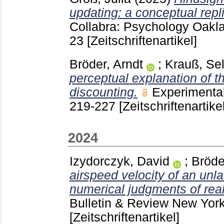
updating: a conceptual repli
Collabra: Psychology Oakl
23
[Zeitschriftenartikel]
Bröder, Arndt
;
Krauß, Sel
perceptual explanation of th
discounting.
Experimenta
219-227
[Zeitschriftenartikel
2024
Izydorczyk, David
;
Bröde
airspeed velocity of an un
numerical judgments of reali
Bulletin & Review New Yor
[Zeitschriftenartikel]