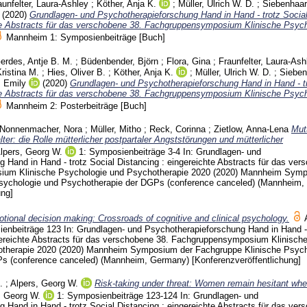
aunfelter, Laura-Ashley
;
Köther, Anja K.
;
Müller, Ulrich W. D.
;
Siebenhaar
(2020)
Grundlagen- und Psychotherapieforschung Hand in Hand - trotz Socia
hte Abstracts für das verschobene 38. Fachgruppensymposium Klinische Psyc
Mannheim
1: Symposienbeiträge
[Buch]
erdes, Antje B. M.
;
Büdenbender, Björn
;
Flora, Gina
;
Fraunfelter, Laura-Ash
ristina M.
;
Hies, Oliver B.
;
Köther, Anja K.
;
Müller, Ulrich W. D.
;
Sieben
 Emily
(2020)
Grundlagen- und Psychotherapieforschung Hand in Hand - tr
hte Abstracts für das verschobene 38. Fachgruppensymposium Klinische Psyc
Mannheim
2: Posterbeiträge
[Buch]
Nonnenmacher, Nora
;
Müller, Mitho
;
Reck, Corinna
;
Zietlow, Anna-Lena
Mut
lter: die Rolle mütterlicher postpartaler Angststörungen und mütterlicher
lpers, Georg W.
1: Symposienbeiträge
3-4
In: Grundlagen- und
 Hand in Hand - trotz Social Distancing : eingereichte Abstracts für das ver
ium Klinische Psychologie und Psychotherapie 2020 (2020) Mannheim
Symp
sychologie und Psychotherapie der DGPs (conference canceled) (Mannheim
ung]
tional decision making: Crossroads of cognitive and clinical psychology.
ienbeiträge
123
In: Grundlagen- und Psychotherapieforschung Hand in Hand - 
gereichte Abstracts für das verschobene 38. Fachgruppensymposium Klinisch
otherapie 2020 (2020) Mannheim
Symposium der Fachgruppe Klinische Psych
Ps (conference canceled) (Mannheim, Germany)
[Konferenzveröffentlichung]
.
;
Alpers, Georg W.
Risk-taking under threat: Women remain hesitant wh
, Georg W.
1: Symposienbeiträge
123-124
In: Grundlagen- und
 Hand in Hand - trotz Social Distancing : eingereichte Abstracts für das ver