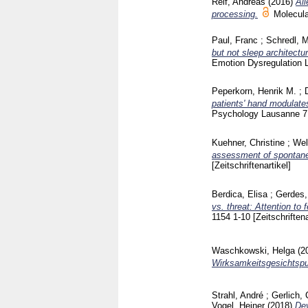
Reif, Andreas
(2016)
All
processing.
Molecul
Paul, Franc
;
Schredl, M
but not sleep architect
Emotion Dysregulation
Peperkorn, Henrik M.
;
patients' hand modulates 
Psychology Lausanne
7
Kuehner, Christine
;
Wel
assessment of spontaneo
[Zeitschriftenartikel]
Berdica, Elisa
;
Gerdes,
vs. threat: Attention to
1154
1-10
[Zeitschriftena
Waschkowski, Helga
(2
Wirksamkeitsgesichtsp
Strahl, André
;
Gerlich, 
Vogel, Heiner
(2018)
Dev