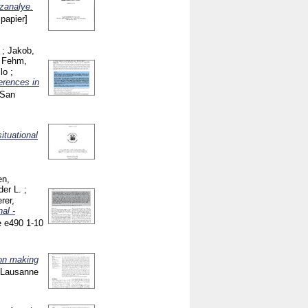
zanalye.
spapier]
;
Jakob,
;
Fehm,
ilo
;
erences in
San
ituational
en,
der L.
;
rer,
al -
le e490
1-10
ion making
y Lausanne