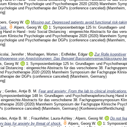
ium Klinische Psychologie und Psychotherapie 2020 (2020) Mannheim
Symp
sychologie und Psychotherapie der DGPs (conference canceled) (Mannheim
ung]
pers, Georg W.
Missing out: Depressed patients avoid functional risk-takin
Task.
Alpers, Georg W.
1: Symposienbeiträge
125
In: Grundlagen- und
 Hand in Hand - trotz Social Distancing : eingereichte Abstracts für das ver
ium Klinische Psychologie und Psychotherapie 2020 (2020) Mannheim
Symp
sychologie und Psychotherapie der DGPs (conference canceled) (Mannheim
ung]
icolai, Jennifer
;
Moshagen, Morten
;
Erdfelder, Edgar
Zur Rolle kognitiver
thogenese von Angststörungen: Das Beispiel Basisratenvernachlässigung be
s, Georg W.
1: Symposienbeiträge
125
In: Grundlagen- und Psychotherap
cial Distancing : eingereichte Abstracts für das verschobene 38. Fachgrupp
und Psychotherapie 2020 (2020) Mannheim
Symposium der Fachgruppe Klinis
otherapie der DGPs (conference canceled) (Mannheim, Germany)
ung]
y
;
Gerdes, Antje B. M.
Fear and anxiety: From the lab to clinical implications
 Symposienbeiträge
148
In: Grundlagen- und Psychotherapieforschung Hand i
 : eingereichte Abstracts für das verschobene 38. Fachgruppensymposium Kli
otherapie 2020 (2020) Mannheim
Symposium der Fachgruppe Klinische Psych
Ps (conference canceled) (Mannheim, Germany)
[Konferenzveröffentlichung]
rdes, Antje B. M.
;
Fraunfelter, Laura-Ashley
;
Alpers, Georg W.
Do not fea
 bias for anxiety by threat of shock.
Alpers, Georg W.
1: Symposienb