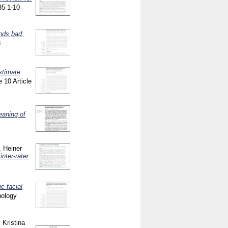
135
1-10
ends bad:
8
stimate
ne
10 Article
eaning of
, Heiner
nter-rater
c facial
hology
 Kristina