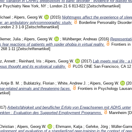
elic variation in CRHR1 predisposes to panic disorder : evidence for biased fe
ar Psychiatry New York, NY ; London
21 6
813-822
[Zeitschriftenartikel]
ichael
;
Alpers, Georg W.
(2015)
Nightmares affect the experience of sleep
ure: an ambulatory polysomnographic study.
Borderline Personality Disorde
 London
2 3
1-9
[Zeitschriftenartikel]
Diemer, Julia
;
Alpers, Georg W.
;
Mühlberger, Andreas
(2016)
Representati
fear reactions of patients with spider phobia in virtual reality.
Frontiers in
 268
1-11
[Zeitschriftenartikel]
z, Annett
;
Reinhard, Iris
;
Alpers, Georg W.
(2017)
Lab meets real life : a 
us thought and its ecological validity.
PLOS ONE San Francisco, CA
12
 Antje B. M.
;
Bublatzky, Florian
;
White, Andrew J.
;
Alpers, Georg W.
(20
 fear-related animals and threatening faces.
Frontiers in Psychology Lausa
rtikel]
017)
Arbeitsfähigkeit und beruflicher Erfolg von Erwachsenen mit ADHS unter
unkten : Evaluation des Supported Employment Programms.
Mannheim
[D
Christian
;
Alpers, Georg W.
;
Ehrmann, Katja
;
Gehrke, Jörg
;
Müller-Garn
elopment and evaluation of a standardized peer-training in the context of peer