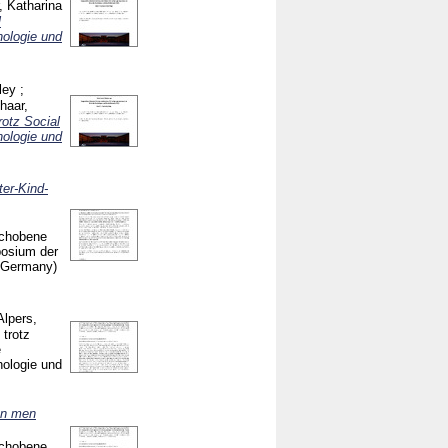
, Katharina
l
hologie und
ley
;
haar,
otz Social
hologie und
ter-Kind-
schobene
osium der
, Germany)
Alpers,
trotz
e
ologie und
en men
schobene