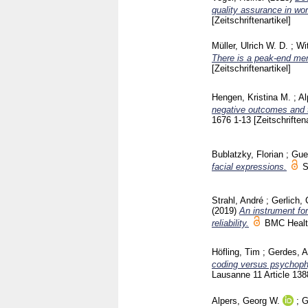
quality assurance in wor
[Zeitschriftenartikel]
Müller, Ulrich W. D.
;
Wi
There is a peak-end mem
[Zeitschriftenartikel]
Hengen, Kristina M.
;
Al
negative outcomes and 
1676
1-13
[Zeitschriftena
Bublatzky, Florian
;
Gue
facial expressions.
S
Strahl, André
;
Gerlich, 
(2019)
An instrument for
reliability.
BMC Healt
Höfling, Tim
;
Gerdes, A
coding versus psychophy
Lausanne
11 Article 13
Alpers, Georg W.
;
G