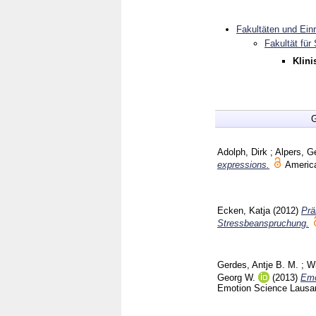
Fakultäten und Ein
Fakultät für
Klini
G
Adolph, Dirk
;
Alpers, G
expressions.
America
Ecken, Katja
(2012)
Prä
Stressbeanspruchung.
Gerdes, Antje B. M.
;
Wi
Georg W.
(2013)
Emo
Emotion Science Laus