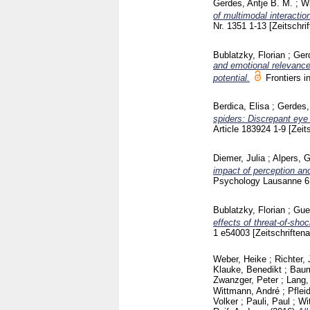
Gerdes, Antje B. M.
;
Wi
of multimodal interactio
Nr. 1351
1-13
[Zeitschrif
Bublatzky, Florian
;
Ger
and emotional relevance 
potential.
Frontiers
Berdica, Elisa
;
Gerdes,
spiders: Discrepant eye
Article 183924
1-9
[Zeit
Diemer, Julia
;
Alpers, 
impact of perception and
Psychology Lausanne
6
Bublatzky, Florian
;
Gue
effects of threat-of-sho
1 e54003
[Zeitschriftena
Weber, Heike
;
Richter,
Klauke, Benedikt
;
Baum
Zwanzger, Peter
;
Lang
Wittmann, André
;
Pflei
Volker
;
Pauli, Paul
;
Wi