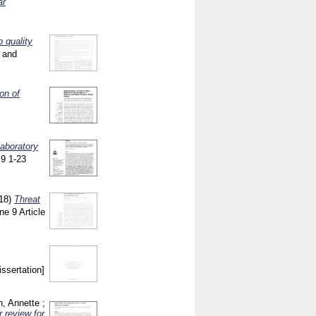
ar
 quality
r and
on of
laboratory
 9
1-23
18)
Threat
nne
9 Article
issertation]
n, Annette
;
 review for