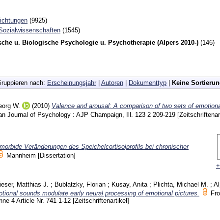
richtungen
(9925)
 Sozialwissenschaften
(1545)
sche u. Biologische Psychologie u. Psychotherapie (Alpers 2010-)
(146)
ruppieren nach:
Erscheinungsjahr
|
Autoren
|
Dokumenttyp
|
Keine Sortieru
eorg W.
(2010)
Valence and arousal: A comparison of two sets of emotional
n Journal of Psychology : AJP Champaign, Ill.
123 2
209-219
[Zeitschriftenar
morbide Veränderungen des Speichelcortisolprofils bei chronischer
Mannheim
[Dissertation]
+
eser, Matthias J.
;
Bublatzky, Florian
;
Kusay, Anita
;
Plichta, Michael M.
;
Al
tional sounds modulate early neural processing of emotional pictures.
Fro
anne
4 Article Nr. 741
1-12
[Zeitschriftenartikel]