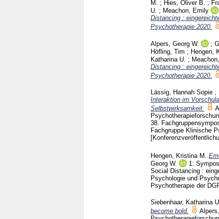
M.
;
Hies, Oliver B.
;
Fr
U.
;
Meachon, Emily
Distancing : eingereic
Psychotherapie 2020.
Alpers, Georg W.
;
G
Höfling, Tim
;
Hengen, K
Katharina U.
;
Meachon,
Distancing : eingereic
Psychotherapie 2020.
Lässig, Hannah Sopie
;
Interaktion im Vorschula
Selbstwirksamkeit.
A
Psychotherapieforschung
38. Fachgruppensympos
Fachgruppe Klinische P
[Konferenzveröffentlich
Hengen, Kristina M.
Emo
Georg W.
1: Sympos
Social Distancing : ein
Psychologie und Psych
Psychotherapie der DG
Siebenhaar, Katharina U
become bold.
Alpers
Psychotherapieforschung