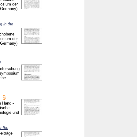
osium der
, Germany)
g in the
schobene
osium der
, Germany)
i
ieforschung
ensymposium
che
.
n Hand -
nische
ologie und
r the
eiträge