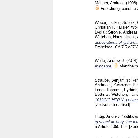
Möltner, Andreas
(1998
Forschungsberichte 
Weber, Heike
;
Scholz, 
Christian P.
;
Maier, Wol
Lydia
;
Ströhle, Andreas
Wittchen, Hans-Ulrich
;
associations of glutama
Francisco, CA
7 5 e37
White, Andrew J.
(2014
exposure.
Mannhei
Straube, Benjamin
;
Rei
Andreas
;
Zwanzger, Pe
Lang, Thomas
;
Fydric
Bettina
;
Wittchen, Hans
1019C/G HTR1A polymor
[Zeitschriftenartikel]
Pittig, Andre
;
Pawlikows
in social anxiety: the i
5 Article 1050
1-11
[Zeit