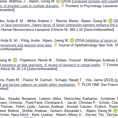
eser, Matthias J.
;
Alpers, Georg W.
(2014)
Emotional pictures and sound
ns of emotion cues in multiple domains.
Frontiers in Psychology Lausann
tenartikel]
des, Antje B. M.
;
White, Andrew J.
;
Riemer, Martin
;
Alpers, Georg W.
(2
in face processing : happy faces of future interaction partners enhance the la
 in Human Neuroscience Lausanne
8 Article Nr. 493
1-10
[Zeitschriftenartikel]
 Antje B. M.
;
Pittig, Andre
;
Alpers, Georg W.
(2014)
Inhibition of return in
 movement and reaction time data.
Journal of Ophthalmology New York, 
schriftenartikel]
Georg W.
;
Peperkorn, Henrik M.
;
Shiban, Youssef
;
Mühlberger, Andreas
(
 presence on fear reactions: A review of research in virtual reality.
Frontie
 Article Nr. 26
1-9
[Zeitschriftenartikel]
rra, Pedro M.
;
Pastor, M. Carmen
;
Schupp, Harald T.
;
Vila, Jaime
(2013)
Ad
ck and picture valence on startle reflex modulation.
PLOS ONE San Franci
rtikel]
 Jan
;
Straube, Benjamin
;
Lueken, Ulrike
;
Domschke, Katharina
;
Schartner, 
ann, Christian
;
Pané-Farré, Christiane A.
;
Jacob, Christian P.
;
Scholz, Cla
, Thomas
;
Fehm, Lydia
;
Jansen, Andreas
;
Konrad, Carsten
;
Fydrich, Thom
derer, Bettina
;
Ströhle, Andreas
;
Gerlach, Alexander L.
;
Alpers, Georg W.
ttchen, Hans-Ulrich
;
Kent, Lindsey
;
Hamm, Alfons O.
;
Kircher, Tilo
;
Decker