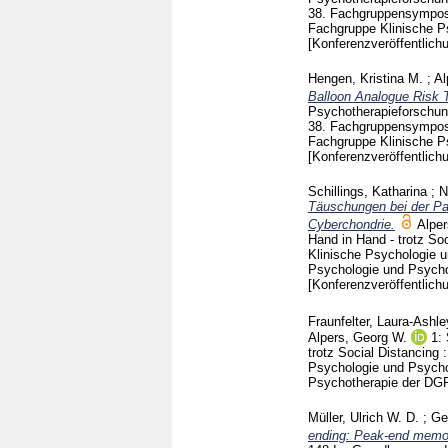
38. Fachgruppensympos
Fachgruppe Klinische P
[Konferenzveröffentlich
Hengen, Kristina M.
;
Al
Balloon Analogue Risk 
Psychotherapieforschung
38. Fachgruppensympos
Fachgruppe Klinische P
[Konferenzveröffentlich
Schillings, Katharina
;
N
Täuschungen bei der Pa
Cyberchondrie.
Alper
Hand in Hand - trotz So
Klinische Psychologie 
Psychologie und Psych
[Konferenzveröffentlich
Fraunfelter, Laura-Ashle
Alpers, Georg W.
1:
trotz Social Distancing
Psychologie und Psych
Psychotherapie der DG
Müller, Ulrich W. D.
;
Ge
ending: Peak-end memory