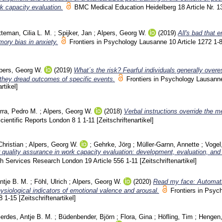
k capacity evaluation.
BMC Medical Education Heidelberg
18 Article Nr. 
tteman, Cilia L. M.
;
Spijker, Jan
;
Alpers, Georg W.
(2019)
All's bad that 
ory bias in anxiety.
Frontiers in Psychology Lausanne
10 Article 1272
1-
pers, Georg W.
(2019)
What´s the risk? Fearful individuals generally overe
they dread outcomes of specific events.
Frontiers in Psychology Lausan
rtikel]
rra, Pedro M.
;
Alpers, Georg W.
(2018)
Verbal instructions override the m
cientific Reports London
8 1
1-11
[Zeitschriftenartikel]
Christian
;
Alpers, Georg W.
;
Gehrke, Jörg
;
Müller-Garnn, Annette
;
Vogel
 quality assurance in work capacity evaluation: development, evaluation, and i
h Services Research London
19 Article 556
1-11
[Zeitschriftenartikel]
ntje B. M.
;
Föhl, Ulrich
;
Alpers, Georg W.
(2020)
Read my face: Automati
siological indicators of emotional valence and arousal.
Frontiers in Psyc
88
1-15
[Zeitschriftenartikel]
erdes, Antje B. M.
;
Büdenbender, Björn
;
Flora, Gina
;
Höfling, Tim
;
Hengen,