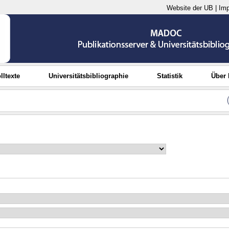
Website der UB
|
Im
lltexte
Universitätsbibliographie
Statistik
Über