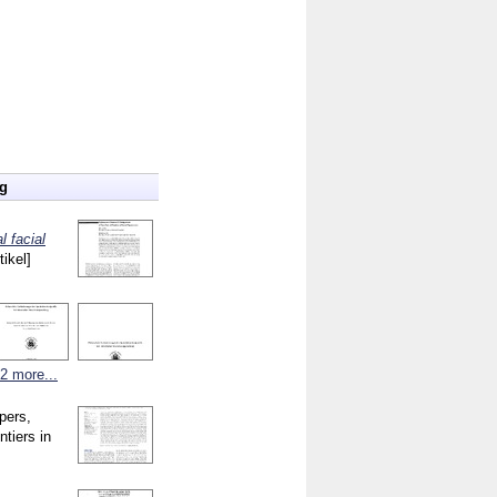
ng
 facial
tikel]
2 more...
pers,
ntiers in