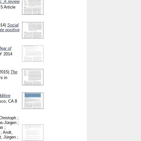
s: A review
e
5 Article
014)
Social
te positive
 fear of
NY
2014
2015)
The
rs in
ditive
sco, CA
8
Christoph
;
us-Jürgen
;
as
;
;
Arolt,
t, Jürgen
;