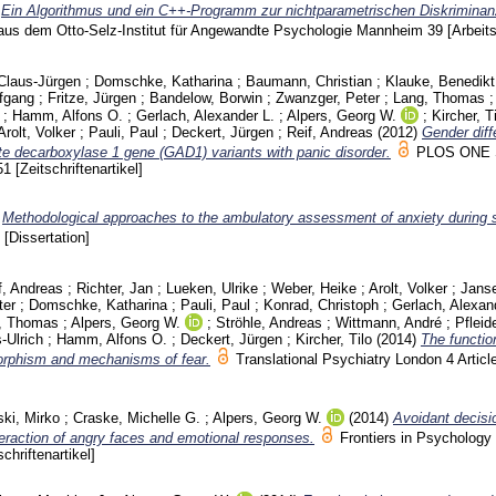
)
Ein Algorithmus und ein C++-Programm zur nichtparametrischen Diskriminan
aus dem Otto-Selz-Institut für Angewandte Psychologie Mannheim
39
[Arbeit
Claus-Jürgen
;
Domschke, Katharina
;
Baumann, Christian
;
Klauke, Benedikt
fgang
;
Fritze, Jürgen
;
Bandelow, Borwin
;
Zwanzger, Peter
;
Lang, Thomas
;
Hamm, Alfons O.
;
Gerlach, Alexander L.
;
Alpers, Georg W.
;
Kircher, T
Arolt, Volker
;
Pauli, Paul
;
Deckert, Jürgen
;
Reif, Andreas
(2012)
Gender diff
te decarboxylase 1 gene (GAD1) variants with panic disorder.
PLOS ONE 
651
[Zeitschriftenartikel]
)
Methodological approaches to the ambulatory assessment of anxiety during s
m
[Dissertation]
f, Andreas
;
Richter, Jan
;
Lueken, Ulrike
;
Weber, Heike
;
Arolt, Volker
;
Jans
ter
;
Domschke, Katharina
;
Pauli, Paul
;
Konrad, Christoph
;
Gerlach, Alexan
h, Thomas
;
Alpers, Georg W.
;
Ströhle, Andreas
;
Wittmann, André
;
Pfleide
-Ulrich
;
Hamm, Alfons O.
;
Deckert, Jürgen
;
Kircher, Tilo
(2014)
The function
phism and mechanisms of fear.
Translational Psychiatry London
4 Artic
ki, Mirko
;
Craske, Michelle G.
;
Alpers, Georg W.
(2014)
Avoidant decis
nteraction of angry faces and emotional responses.
Frontiers in Psycholog
schriftenartikel]