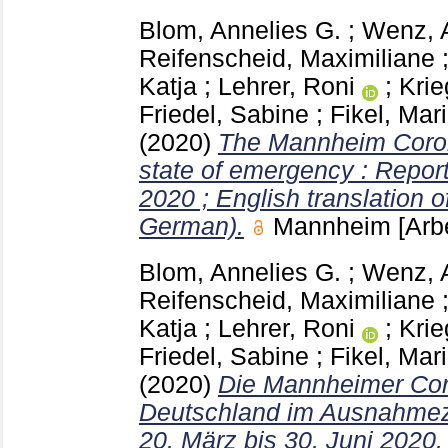
Blom, Annelies G.
;
Wenz, 
Reifenscheid, Maximiliane
Katja
;
Lehrer, Roni
;
Krie
Friedel, Sabine
;
Fikel, Mar
(2020)
The Mannheim Coron
state of emergency : Report
2020 ; English translation of
German).
Mannheim
[Arb
Blom, Annelies G.
;
Wenz, 
Reifenscheid, Maximiliane
Katja
;
Lehrer, Roni
;
Krie
Friedel, Sabine
;
Fikel, Mar
(2020)
Die Mannheimer Cor
Deutschland im Ausnahmezu
20. März bis 30. Juni 2020.