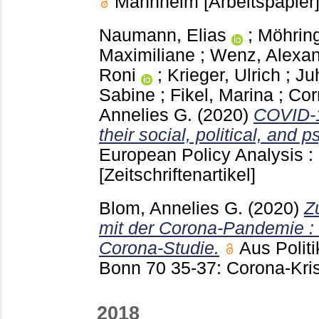
Mannheim
[Arbeitspapier
Naumann, Elias
;
Möhring
Maximiliane
;
Wenz, Alexa
Roni
;
Krieger, Ulrich
;
Ju
Sabine
;
Fikel, Marina
;
Cor
Annelies G.
(2020)
COVID‐1
their social, political, and
European Policy Analysis 
[Zeitschriftenartikel]
Blom, Annelies G.
(2020)
Z
mit der Corona-Pandemie :
Corona-Studie.
Aus Polit
Bonn
70 35-37: Corona-Kr
2018