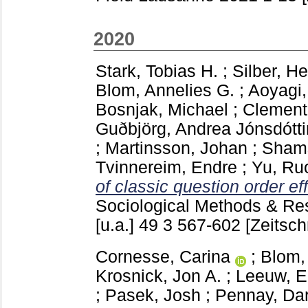
2020
Stark, Tobias H.
;
Silber, H
Blom, Annelies G.
;
Aoyagi,
Bosnjak, Michael
;
Clement
Guðbjörg, Andrea Jónsdótti
;
Martinsson, Johan
;
Shams
Tvinnereim, Endre
;
Yu, Ru
of classic question order ef
Sociological Methods & R
[u.a.]
49 3
567-602
[Zeitschr
Cornesse, Carina
;
Blom,
Krosnick, Jon A.
;
Leeuw, E
;
Pasek, Josh
;
Pennay, Da