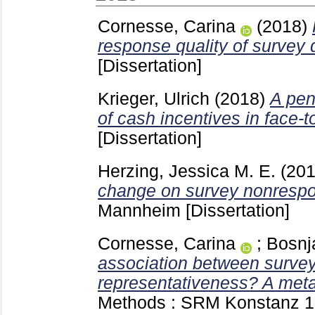
Cornesse, Carina
(2018)
response quality of survey 
[Dissertation]
Krieger, Ulrich
(2018)
A pen
of cash incentives in face-t
[Dissertation]
Herzing, Jessica M. E.
(20
change on survey nonresp
Mannheim
[Dissertation]
Cornesse, Carina
;
Bosnj
association between survey
representativeness? A meta
Methods : SRM Konstanz
1