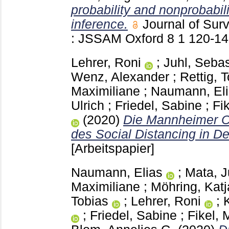
probability and nonprobabil
inference.
Journal of Sur
: JSSAM Oxford
8 1
120-1
Lehrer, Roni
;
Juhl, Sebas
Wenz, Alexander
;
Rettig, 
Maximiliane
;
Naumann, El
Ulrich
;
Friedel, Sabine
;
Fi
(2020)
Die Mannheimer Co
des Social Distancing in D
[Arbeitspapier]
Naumann, Elias
;
Mata, J
Maximiliane
;
Möhring, Katj
Tobias
;
Lehrer, Roni
;
K
;
Friedel, Sabine
;
Fikel, 