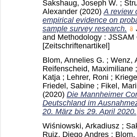
Sakshaug, Joseph W.
;
Str
Alexander
(2020)
A review 
empirical evidence on proba
sample survey research.
and Methodology : JSSAM
[Zeitschriftenartikel]
Blom, Annelies G.
;
Wenz, 
Reifenscheid, Maximiliane
Katja
;
Lehrer, Roni
;
Kriege
Friedel, Sabine
;
Fikel, Mar
(2020)
Die Mannheimer Cor
Deutschland im Ausnahmezu
20. März bis 29. April 2020.
Wiśniowski, Arkadiusz
;
Sa
Ruiz, Diego Andres
;
Blom,