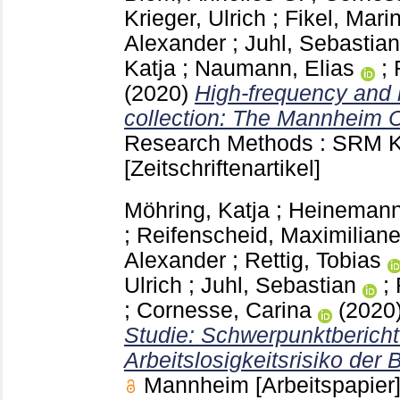
Krieger, Ulrich
;
Fikel, Mari
Alexander
;
Juhl, Sebastian
Katja
;
Naumann, Elias
;
(2020)
High-frequency and 
collection: The Mannheim C
Research Methods : SRM 
[Zeitschriftenartikel]
Möhring, Katja
;
Heinemann,
;
Reifenscheid, Maximilian
Alexander
;
Rettig, Tobias
Ulrich
;
Juhl, Sebastian
;
;
Cornesse, Carina
(2020
Studie: Schwerpunktbericht
Arbeitslosigkeitsrisiko der
Mannheim
[Arbeitspapier