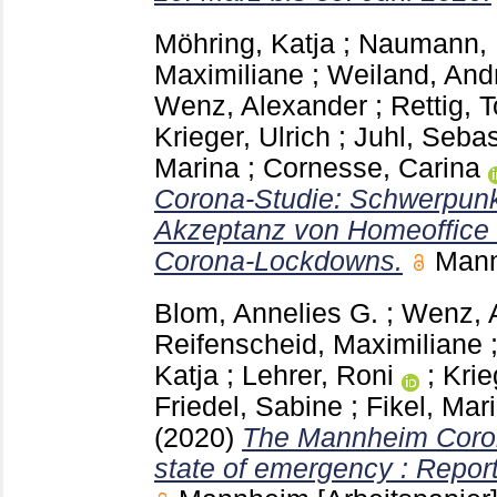
Möhring, Katja
;
Naumann, 
Maximiliane
;
Weiland, And
Wenz, Alexander
;
Rettig, 
Krieger, Ulrich
;
Juhl, Sebas
Marina
;
Cornesse, Carina
Corona-Studie: Schwerpunk
Akzeptanz von Homeoffice 
Corona-Lockdowns.
Man
Blom, Annelies G.
;
Wenz, 
Reifenscheid, Maximiliane
Katja
;
Lehrer, Roni
;
Krie
Friedel, Sabine
;
Fikel, Mar
(2020)
The Mannheim Corona
state of emergency : Report