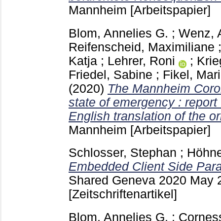
Mannheim
[Arbeitspapier]
Blom, Annelies G.
;
Wenz, 
Reifenscheid, Maximiliane
Katja
;
Lehrer, Roni
;
Krie
Friedel, Sabine
;
Fikel, Mar
(2020)
The Mannheim Corona
state of emergency : report
English translation of the or
Mannheim
[Arbeitspapier]
Schlosser, Stephan
;
Höhne
Embedded Client Side Para
Shared Geneva
2020 May 
[Zeitschriftenartikel]
Blom, Annelies G.
;
Corness