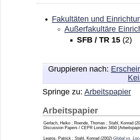
Fakultäten und Einrichtu
Außerfakultäre Einri
SFB / TR 15
(2)
Gruppieren nach:
Erschei
Kei
Springe zu:
Arbeitspapier
Arbeitspapier
Gerlach, Heiko
;
Roende, Thomas
;
Stahl, Konrad
(2
Discussion Papers / CEPR London
3450
[Arbeitspapi
Legros, Patrick
;
Stahl, Konrad
(2002)
Global vs. Lo