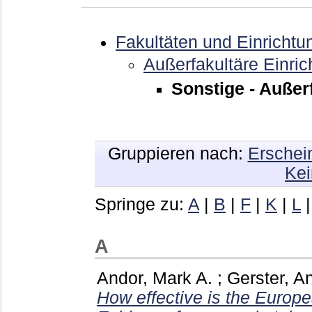
Fakultäten und Einrichtu
Außerfakultäre Einri
Sonstige - Außer
Gruppieren nach:
Erschei
Kei
Springe zu:
A
|
B
|
F
|
K
|
L
A
Andor, Mark A.
;
Gerster, A
How effective is the Europ