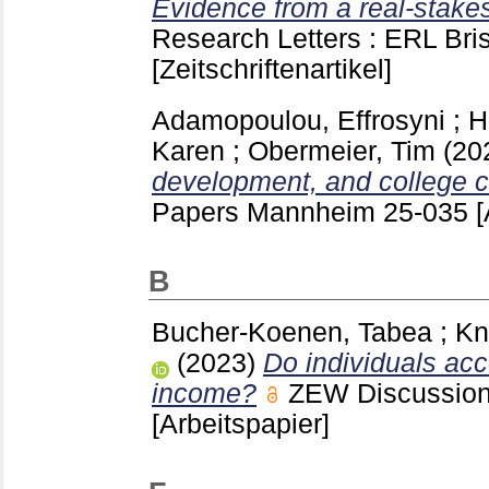
Evidence from a real-stake
Research Letters : ERL Bri
[Zeitschriftenartikel]
Adamopoulou, Effrosyni
;
H
Karen
;
Obermeier, Tim
(20
development, and college c
Papers Mannheim
25-035
[
B
Bucher-Koenen, Tabea
;
Kn
(2023)
Do individuals acc
income?
ZEW Discussio
[Arbeitspapier]