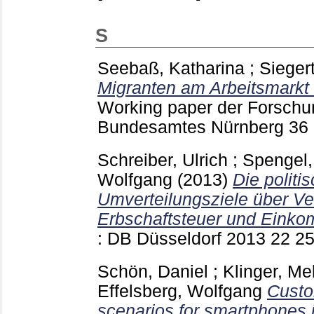
S
Seebaß, Katharina
;
Sieger
Migranten am Arbeitsmarkt 
Working paper der Forsch
Bundesamtes Nürnberg
36
Schreiber, Ulrich
;
Spengel,
Wolfgang
(2013)
Die politi
Umverteilungsziele über V
Erbschaftsteuer und Einko
: DB Düsseldorf
2013 22
2
Schön, Daniel
;
Klinger, Me
Effelsberg, Wolfgang
Custo
scenarios for smartphones i