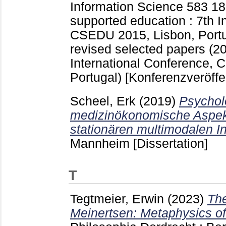
Information Science
583
18
supported education : 7th I
CSEDU 2015, Lisbon, Portu
revised selected papers (
International Conference,
Portugal)
[Konferenzveröffe
Scheel, Erk
(2019)
Psychol
medizinökonomische Aspekt
stationären multimodalen I
Mannheim
[Dissertation]
T
Tegtmeier, Erwin
(2023)
The
Meinertsen: Metaphysics of s