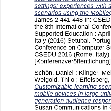
settings: experiences with 
scenarios using the Mobile
James
2
441-448
In: CSED
the 8th International Conf
Supported Education : Apri
Italy (2016) Setubal, Portu
Conference on Computer S
CSEDU 2016 (Rome, Italy)
[Konferenzveröffentlichung]
Schön, Daniel
;
Klinger, Me
Weigold, Thilo
;
Effelsberg
Customizable learning scena
mobile devices in large univ
generation audience respo
Susan
Communications in 