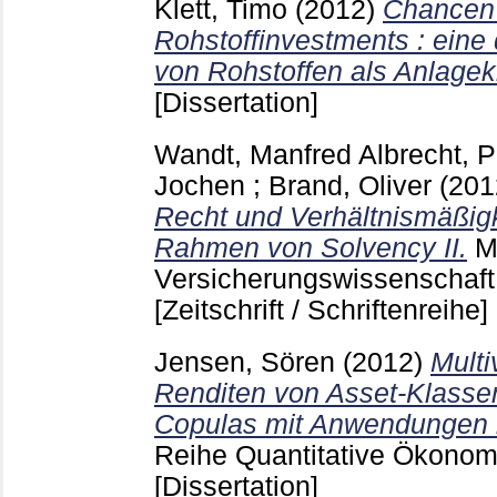
Klett, Timo
(2012)
Chancen 
Rohstoffinvestments : eine 
von Rohstoffen als Anlagek
[Dissertation]
Wandt, Manfred
Albrecht, P
Jochen
;
Brand, Oliver
(20
Recht und Verhältnismäßig
Rahmen von Solvency II.
M
Versicherungswissenschaft
[Zeitschrift / Schriftenreihe]
Jensen, Sören
(2012)
Multi
Renditen von Asset-Klasse
Copulas mit Anwendungen 
Reihe Quantitative Ökonom
[Dissertation]