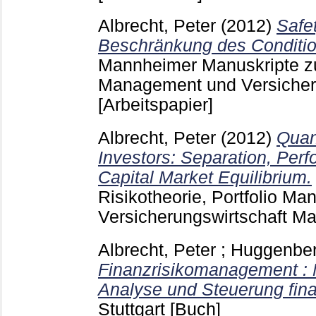
Albrecht, Peter
(2012)
Safet
Beschränkung des Condition
Mannheimer Manuskripte zu 
Management und Versicher
[Arbeitspapier]
Albrecht, Peter
(2012)
Quan
Investors: Separation, Pe
Capital Market Equilibrium.
Risikotheorie, Portfolio M
Versicherungswirtschaft 
Albrecht, Peter
;
Huggenber
Finanzrisikomanagement :
Analyse und Steuerung finan
Stuttgart
[Buch]