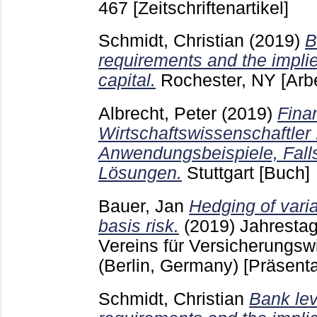
467
[Zeitschriftenartikel]
Schmidt, Christian
(2019)
B
requirements and the implie
capital.
Rochester, NY
[Arb
Albrecht, Peter
(2019)
Fina
Wirtschaftswissenschaftler
Anwendungsbeispiele, Fall
Lösungen.
Stuttgart
[Buch]
Bauer, Jan
Hedging of vari
basis risk.
(2019)
Jahresta
Vereins für Versicherungsw
(Berlin, Germany)
[Präsenta
Schmidt, Christian
Bank lev