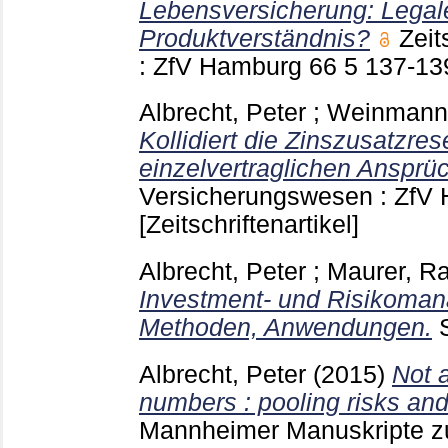
Lebensversicherung: Legal
Produktverständnis?
Zeit
: ZfV Hamburg
66 5
137-1
Albrecht, Peter
;
Weinmann
Kollidiert die Zinszusatzres
einzelvertraglichen Ansprü
Versicherungswesen : ZfV
[Zeitschriftenartikel]
Albrecht, Peter
;
Maurer, R
Investment- und Risikoman
Methoden, Anwendungen.
Albrecht, Peter
(2015)
Not a
numbers : pooling risks and 
Mannheimer Manuskripte zu 