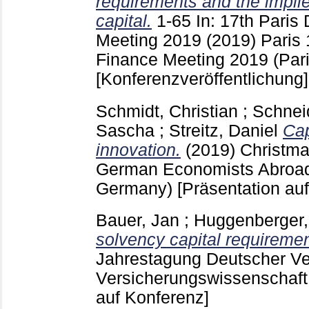
requirements and the implie
capital.
1-65
In: 17th Pari
Meeting 2019 (2019) Paris
Finance Meeting 2019 (Pari
[Konferenzveröffentlichung]
Schmidt, Christian
;
Schnei
Sascha
;
Streitz, Daniel
Cap
innovation.
(2019)
Christma
German Economists Abroad
Germany)
[Präsentation au
Bauer, Jan
;
Huggenberger,
solvency capital requiremen
Jahrestagung Deutscher Ver
Versicherungswissenschaft
auf Konferenz]