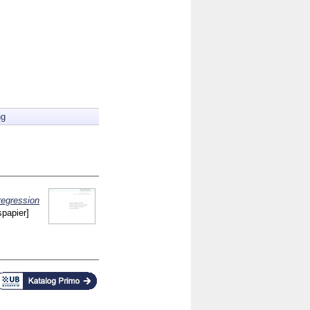
ng
regression
spapier]