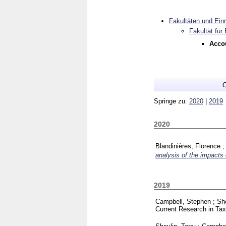
Fakultäten und Ein
Fakultät für
Accou
G
Springe zu:
2020
|
2019
2020
Blandinières, Florence
analysis of the impacts
2019
Campbell, Stephen
;
She
Current Research in Tax