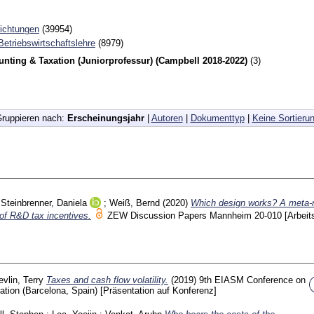
richtungen
(39954)
 Betriebswirtschaftslehre
(8979)
nting & Taxation (Juniorprofessur) (Campbell 2018-2022)
(3)
ruppieren nach:
Erscheinungsjahr
|
Autoren
|
Dokumenttyp
|
Keine Sortieru
;
Steinbrenner, Daniela
;
Weiß, Bernd
(2020)
Which design works? A meta-
 of R&D tax incentives.
ZEW Discussion Papers Mannheim
20-010
[Arbeit
vlin, Terry
Taxes and cash flow volatility.
(2019)
9th EIASM Conference on
ation (Barcelona, Spain)
[Präsentation auf Konferenz]