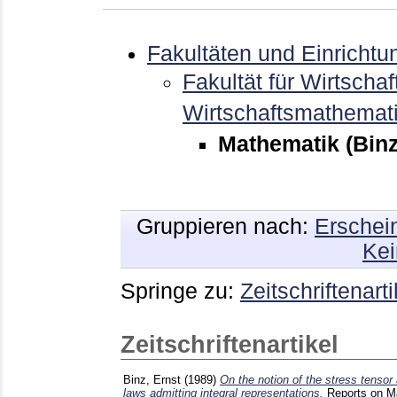
Fakultäten und Einrichtu
Fakultät für Wirtschaf
Wirtschaftsmathemat
Mathematik (Bin
Gruppieren nach:
Erschei
Kei
Springe zu:
Zeitschriftenarti
Zeitschriftenartikel
Binz, Ernst
(1989)
On the notion of the stress tensor 
laws admitting integral representations.
Reports on 