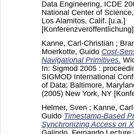
Data Engineering, ICDE 2005
National Center of Science
Los Alamitos, Calif. [u.a.]
[Konferenzveröffentlichung]
Kanne, Carl-Christian
;
Bran
Moerkotte, Guido
Cost-Sens
Navigational Primitives.
Wid
In: Sigmod 2005 : proceedi
SIGMOD International Con
of Data; Baltimore, Marylan
(2005) New York, NY
[Konf
Helmer, Sven
;
Kanne, Carl
Guido
Timestamp-Based Pro
Synchronizing Access on 
Galindo, Fernando
Lecture 