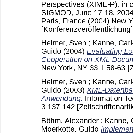
Perspectives (XIME-P), in 
SIGMOD, June 17-18, 2004,
Paris, France (2004) New Y
[Konferenzveröffentlichung]
Helmer, Sven
;
Kanne, Carl
Guido
(2004)
Evaluating Lo
Cooperation on XML Docum
New York, NY
33 1
58-63
[
Helmer, Sven
;
Kanne, Carl
Guido
(2003)
XML-Datenban
Anwendung.
Information Te
3
137-142
[Zeitschriftenarti
Böhm, Alexander
;
Kanne, C
Moerkotte, Guido
Implemen