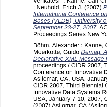
Venkatesh
;
Kanne, Carl-Ch
;
Neuhold, Erich J.
(2007)
P
International Conference o
Bases (VLDB), University of
September 23-27, 2007.
AC
Proceedings Series New Y
Böhm, Alexander
;
Kanne, C
Moerkotte, Guido
Demaq: A
Declarative XML Message 
proceedings / CIDR 2007, T
Conference on Innovative 
Asilomar, CA, USA, Januar
CIDR 2007, Third Biennial
Innovative Data Systems R
USA, January 7-10, 2007, 
(2007) Asilomar, CA
(Asilo