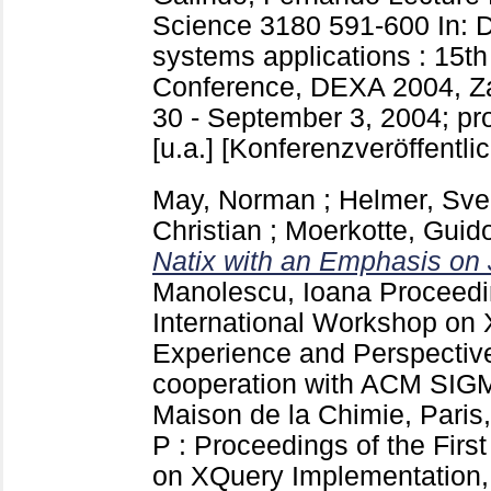
Science
3180
591-600
In: 
systems applications : 15th 
Conference, DEXA 2004, Za
30 - September 3, 2004; pr
[u.a.]
[Konferenzveröffentli
May, Norman
;
Helmer, Sv
Christian
;
Moerkotte, Guid
Natix with an Emphasis on 
Manolescu, Ioana
Proceedin
International Workshop on
Experience and Perspective
cooperation with ACM SIG
Maison de la Chimie, Paris
P : Proceedings of the Firs
on XQuery Implementation,