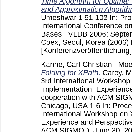
Time Algorithm for Optimal T
and Approximation Algorith
Umeshwar
1
91-102
In: Pr
International Conference o
Bases : VLDB 2006; Septem
Coex, Seoul, Korea (2006)
[Konferenzveröffentlichung]
Kanne, Carl-Christian
;
Moe
Folding for XPath.
Carey, M
3rd International Worksho
Implementation, Experience
cooperation with ACM SIG
Chicago, USA
1-6
In: Proce
International Workshop on
Experience and Perspective
ACM SIGMOD, June 30, 20