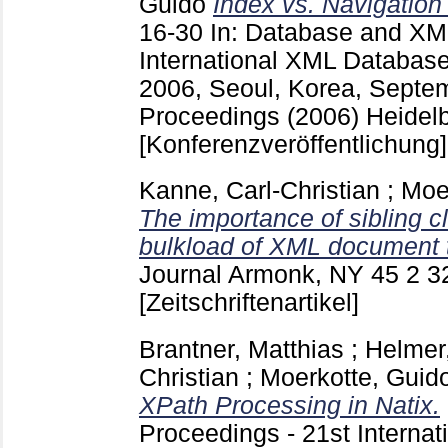
Guido
Index vs. Navigation
16-30
In: Database and XML
International XML Databa
2006, Seoul, Korea, Septem
Proceedings (2006) Heidelb
[Konferenzveröffentlichung]
Kanne, Carl-Christian
;
Moe
The importance of sibling clu
bulkload of XML document 
Journal Armonk, NY
45 2
3
[Zeitschriftenartikel]
Brantner, Matthias
;
Helmer
Christian
;
Moerkotte, Guid
XPath Processing in Natix.
Proceedings - 21st Interna