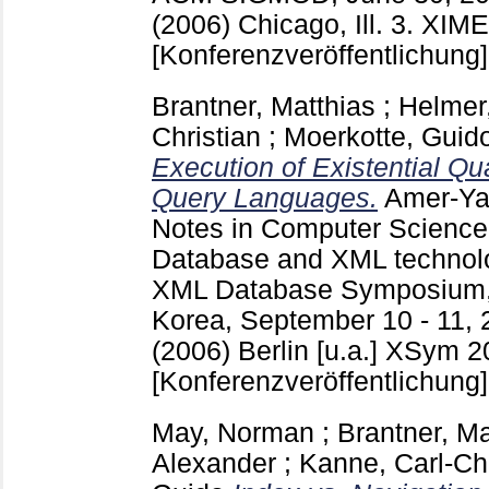
(2006) Chicago, Ill.
3. XIME
[Konferenzveröffentlichung]
Brantner, Matthias
;
Helmer
Christian
;
Moerkotte, Guid
Execution of Existential Qu
Query Languages.
Amer-Ya
Notes in Computer Scienc
Database and XML technolog
XML Database Symposium,
Korea, September 10 - 11, 
(2006) Berlin [u.a.]
XSym 20
[Konferenzveröffentlichung]
May, Norman
;
Brantner, Ma
Alexander
;
Kanne, Carl-Chr