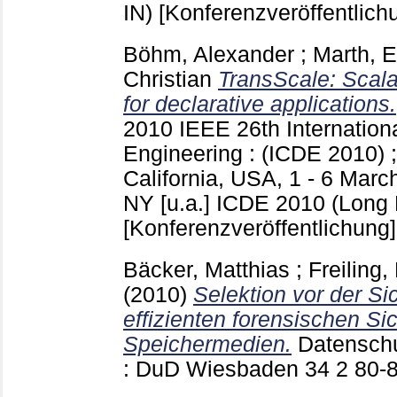
IN)
[Konferenzveröffentlich
Böhm, Alexander
;
Marth, E
Christian
TransScale: Scalab
for declarative applications.
2010 IEEE 26th Internation
Engineering : (ICDE 2010) 
California, USA, 1 - 6 Mar
NY [u.a.]
ICDE 2010 (Long 
[Konferenzveröffentlichung]
Bäcker, Matthias
;
Freiling,
(2010)
Selektion vor der S
effizienten forensischen Si
Speichermedien.
Datenschu
: DuD Wiesbaden
34 2
80-