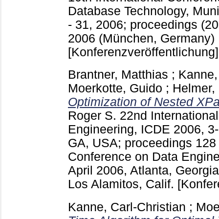
Database Technology, Mun
- 31, 2006; proceedings (20
2006 (München, Germany)
[Konferenzveröffentlichung]
Brantner, Matthias
;
Kanne, 
Moerkotte, Guido
;
Helmer,
Optimization of Nested XPa
Roger S.
22nd Internationa
Engineering, ICDE 2006, 3-8
GA, USA; proceedings
12
Conference on Data Enginee
April 2006, Atlanta, Georgi
Los Alamitos, Calif.
[Konfer
Kanne, Carl-Christian
;
Moe