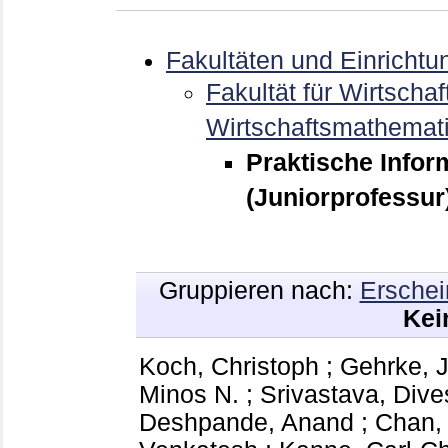
Fakultäten und Einrichtu
Fakultät für Wirtschaf
Wirtschaftsmathemat
Praktische Infor
(Juniorprofessur
Gruppieren nach:
Erschei
Kei
Koch, Christoph
;
Gehrke, 
Minos N.
;
Srivastava, Dive
Deshpande, Anand
;
Chan,