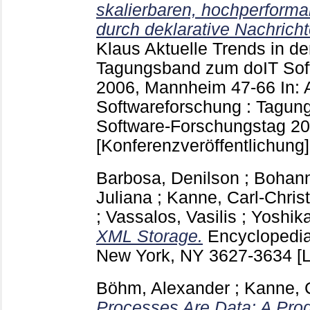
skalierbaren, hochperform
durch deklarative Nachrich
Klaus
Aktuelle Trends in de
Tagungsband zum doIT Sof
2006, Mannheim
47-66
In: 
Softwareforschung : Tagun
Software-Forschungstag 20
[Konferenzveröffentlichung]
Barbosa, Denilson
;
Bohann
Juliana
;
Kanne, Carl-Christ
;
Vassalos, Vasilis
;
Yoshik
XML Storage.
Encyclopedi
New York, NY
3627-3634
[
Böhm, Alexander
;
Kanne, C
Processes Are Data: A Pro