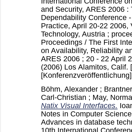
International Conference on A
and Security, ARES 2006 : 
Dependability Conference -
Practice, April 20-22 2006,
Technology, Austria ; proc
Proceedings / The First Int
on Availability, Reliability 
ARES 2006 ; 20 - 22 April 2
(2006) Los Alamitos, Calif. [
[Konferenzveröffentlichung]
Böhm, Alexander
;
Brantner
Carl-Christian
;
May, Norm
Natix Visual Interfaces.
Ioa
Notes in Computer Scienc
Advances in database tech
10th International Confere