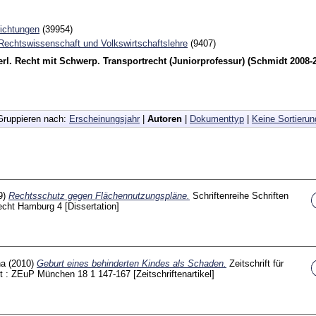
richtungen
(39954)
 Rechtswissenschaft und Volkswirtschaftslehre
(9407)
rl. Recht mit Schwerp. Transportrecht (Juniorprofessur) (Schmidt 2008-
Gruppieren nach:
Erscheinungsjahr
|
Autoren
|
Dokumenttyp
|
Keine Sortierun
9)
Rechtsschutz gegen Flächennutzungspläne.
Schriftenreihe Schriften
recht Hamburg
4
[Dissertation]
na
(2010)
Geburt eines behinderten Kindes als Schaden.
Zeitschrift für
cht : ZEuP München
18 1
147-167
[Zeitschriftenartikel]