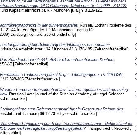
)
Anmerkung : Kein verbundenes Geschäft bei Abschluss einer aus dem
estschuldversicherung, OLG Oldenburg, Urteil vom 15. 1. 2009 - 8 U 122
k- und Kapitalmarktrecht : BKR München [u.a.]
9 3
119-121
achtführerpfandrecht in der Binnenschiffahrt.
Kuhlen, Lothar
Probleme des
s
12
21-44
In: Vorträge der 12. Mannheimer Tagung für
(2009) Duisburg
[Konferenzveröffentlichung]
)
Leistungsstörung bei Belieferung des Gläubigers nach dessen
Juristische Arbeitsblätter : JA München
42 3
176-185
[Zeitschriftenartikel]
Das Pfandrecht der §§ 441, 464 HGB im internationalen Kontext.
2
56-67
[Zeitschriftenartikel]
Formalisierte Einbeziehung der ADSp? - Überlegungen zu § 449 HGB.
11/12
398-405
[Zeitschriftenartikel]
Western European transportation law: Uniform regulations and remaining
view.
Russian Law : journal of the Russian Academy of Legal Sciences
schriftenartikel]
Stellungnahme zum Referentenentwurf für ein Gesetz zur Reform des
enschifffahrt Hamburg
66 12
73-76
[Zeitschriftenartikel]
)
Vereinbarte Verpackung durch den Transportunternehmer : Nebenpflicht im
GB oder werkvertragliche Hauptleistungspflicht?
Transportrecht Neuwied ;
riftenartikel]