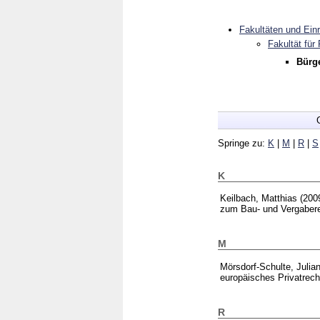
Fakultäten und Ein
Fakultät für
Bürge
Springe zu:
K
|
M
|
R
|
S
K
Keilbach, Matthias
(200
zum Bau- und Vergabe
M
Mörsdorf-Schulte, Julia
europäisches Privatre
R