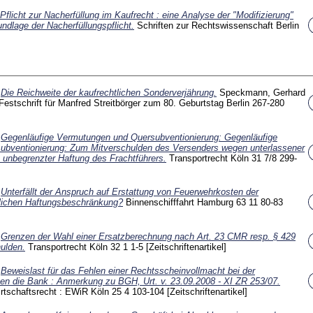
 Pflicht zur Nacherfüllung im Kaufrecht : eine Analyse der "Modifizierung"
ndlage der Nacherfüllungspflicht.
Schriften zur Rechtswissenschaft Berlin
)
Die Reichweite der kaufrechtlichen Sonderverjährung.
Speckmann, Gerhard
 : Festschrift für Manfred Streitbörger zum 80. Geburtstag Berlin
267-280
)
Gegenläufige Vermutungen und Quersubventionierung: Gegenläufige
bventionierung: Zum Mitverschulden des Versenders wegen unterlassener
e unbegrenzter Haftung des Frachtführers.
Transportrecht Köln
31 7/8
299-
)
Unterfällt der Anspruch auf Erstattung von Feuerwehrkosten der
zlichen Haftungsbeschränkung?
Binnenschifffahrt Hamburg
63 11
80-83
)
Grenzen der Wahl einer Ersatzberechnung nach Art. 23 CMR resp. § 429
ulden.
Transportrecht Köln
32 1
1-5
[Zeitschriftenartikel]
)
Beweislast für das Fehlen einer Rechtsscheinvollmacht bei der
en die Bank : Anmerkung zu BGH, Urt. v. 23.09.2008 - XI ZR 253/07.
rtschaftsrecht : EWiR Köln
25 4
103-104
[Zeitschriftenartikel]