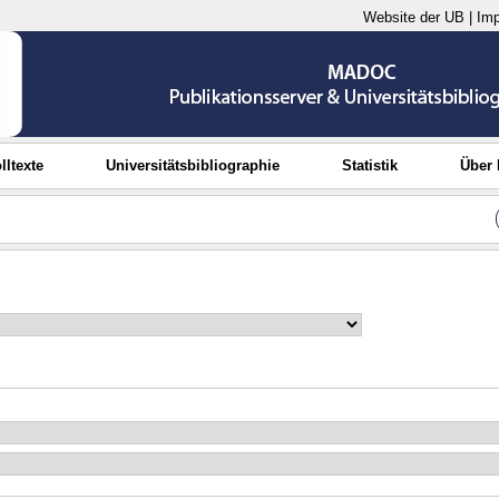
Website der UB
|
Im
lltexte
Universitätsbibliographie
Statistik
Über