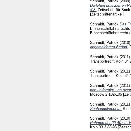
Schmidt, Patrick
(2009
Darlehen finanzierten R
/08.
Zeitschrift für Ban
[Zeitschriftenartikel]
Schmidt, Patrick
Das Fr
Binnenschiffahrtsrecht
Binnenschiffahrtsrecht 
Schmidt, Patrick
(2010
angemeldetem Bedarf.
Schmidt, Patrick
(2011)
Transportrecht Köln
34 
Schmidt, Patrick
(2011)
Transportrecht Köln
34 
Schmidt, Patrick
(2011)
non-uniformity - an over
Moscow
2
102-105
[Zeit
Schmidt, Patrick
(2011)
Seehandelsrechts.
Binn
Schmidt, Patrick
(2010
Rahmen der §§ 407 ff. H
Köln
33 3
88-93
[Zeitsch