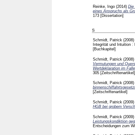
Reinke, Ingo
(2014)
Die
eines Anspruchs als Gru
173
[Dissertation]
S
Schmidt, Patrick
(2008
Integrität und Intuition
[Buchkapitel]
Schmidt, Patrick
(2008
Vermutungen und Quersu
Wertdeklaration im Fall
305
[Zeitschriftenartikel]
Schmidt, Patrick
(2008
binnenschiffahrtsgeset
[Zeitschriftenartikel]
Schmidt, Patrick
(2009
HGB bei grobem Versch
Schmidt, Patrick
(2009
Leistungskondiktion geg
Entscheidungen zum Wi