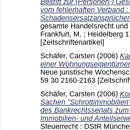
Beitritt zur (Personen-) Ges
vom fehlerhaften Verband :
Schadensersatzansprüche
gesamte Handelsrecht und 
Frankfurt, M. ; Heidelberg
1
[Zeitschriftenartikel]
Schäfer, Carsten
(2006)
Ka
einer Wohnungseigentümer
Neue juristische Wochensch
59 30
2160-2163
[Zeitschrif
Schäfer, Carsten
(2006)
Ko
Sachen "Schrottimmobilien
des Bankrechtssenats zum 
Immobilien- und Anteilserw
Steuerrecht : DStR München