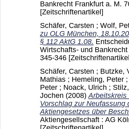
Bankrecht Frankfurt a. M.
7
[Zeitschriftenartikel]
Schäfer, Carsten
;
Wolf, Pe
zu OLG München, 18.10.2007
§ 112 AktG 1.08.
Entschei
Wirtschafts- und Bankrecht
345-346
[Zeitschriftenartikel
Schäfer, Carsten
;
Butzke, 
Mathias
;
Hemeling, Peter
Peter
;
Noack, Ulrich
;
Stilz
Jochen
(2008)
Arbeitskrei
Vorschlag zur Neufassung d
Aktiengesetzes über Besch
Aktiengesellschaft : AG Kö
[Zeitschriftenartikel]