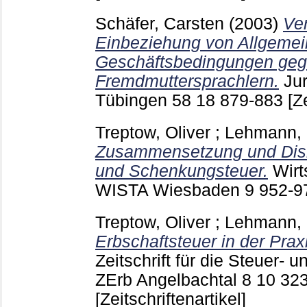
Schäfer, Carsten
(2003)
Ver
Einbeziehung von Allgeme
Geschäftsbedingungen ge
Fremdmuttersprachlern.
Jur
Tübingen
58 18
879-883
[Z
Treptow, Oliver
;
Lehmann, 
Zusammensetzung und Disk
und Schenkungsteuer.
Wirt
WISTA Wiesbaden
9
952-
Treptow, Oliver
;
Lehmann, 
Erbschaftsteuer in der Pra
Zeitschrift für die Steuer- u
ZErb Angelbachtal
8 10
32
[Zeitschriftenartikel]