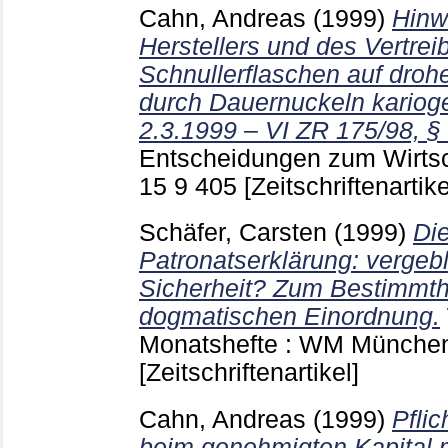
Cahn, Andreas
(1999)
Hinw
Herstellers und des Vertrei
Schnullerflaschen auf dro
durch Dauernuckeln kariog
2.3.1999 – VI ZR 175/98, §
Entscheidungen zum Wirtsc
15 9
405
[Zeitschriftenartike
Schäfer, Carsten
(1999)
Die
Patronatserklärung: vergeb
Sicherheit? Zum Bestimmth
dogmatischen Einordnung.
Monatshefte : WM Münch
[Zeitschriftenartikel]
Cahn, Andreas
(1999)
Pfli
beim genehmigten Kapital 