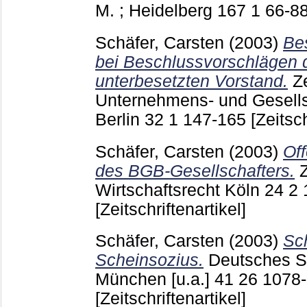
M. ; Heidelberg
167 1
66-8
Schäfer, Carsten
(2003)
Be
bei Beschlussvorschlägen 
unterbesetzten Vorstand.
Ze
Unternehmens- und Gesells
Berlin
32 1
147-165
[Zeitsch
Schäfer, Carsten
(2003)
Of
des BGB-Gesellschafters.
Z
Wirtschaftsrecht Köln
24 2
[Zeitschriftenartikel]
Schäfer, Carsten
(2003)
Sc
Scheinsozius.
Deutsches S
München [u.a.]
41 26
1078
[Zeitschriftenartikel]