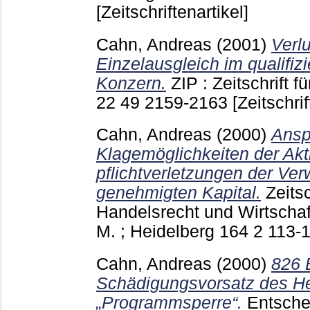
[Zeitschriftenartikel]
Cahn, Andreas
(2001)
Verl
Einzelausgleich im qualifizi
Konzern.
ZIP : Zeitschrift f
22 49
2159-2163
[Zeitschrif
Cahn, Andreas
(2000)
Ansp
Klagemöglichkeiten der Ak
pflichtverletzungen der Ve
genehmigten Kapital.
Zeits
Handelsrecht und Wirtschaf
M. ; Heidelberg
164 2
113-
Cahn, Andreas
(2000)
826 
Schädigungsvorsatz des Her
„Programmsperre“.
Entsch