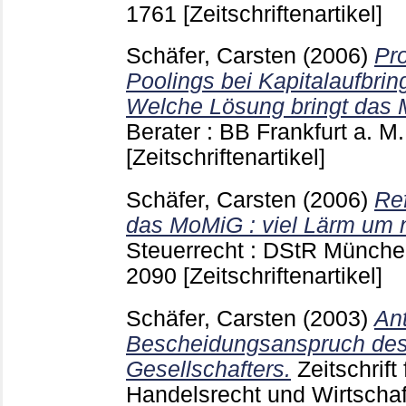
1761
[Zeitschriftenartikel]
Schäfer, Carsten
(2006)
Pr
Poolings bei Kapitalaufbrin
Welche Lösung bringt das
Berater : BB Frankfurt a. M
[Zeitschriftenartikel]
Schäfer, Carsten
(2006)
Re
das MoMiG : viel Lärm um 
Steuerrecht : DStR München
2090
[Zeitschriftenartikel]
Schäfer, Carsten
(2003)
An
Bescheidungsanspruch de
Gesellschafters.
Zeitschrif
Handelsrecht und Wirtschaf