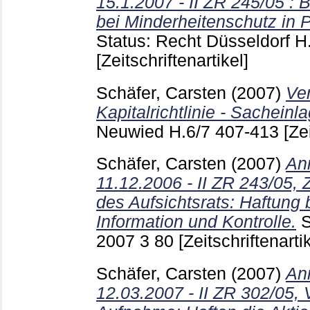
15.1.2007 - II ZR 245/05 
bei Minderheitenschutz in 
Status: Recht Düsseldorf
H
[Zeitschriftenartikel]
Schäfer, Carsten
(2007)
Ve
Kapitalrichtlinie - Sacheinl
Neuwied
H.6/7
407-413
[Ze
Schäfer, Carsten
(2007)
An
11.12.2006 - II ZR 243/05,
des Aufsichtsrats: Haftung
Information und Kontrolle.
S
2007 3
80
[Zeitschriftenartik
Schäfer, Carsten
(2007)
An
12.03.2007 - II ZR 302/05,