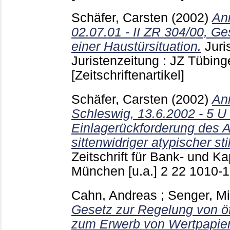
Schäfer, Carsten
(2002)
An
02.07.01 - II ZR 304/00, Gese
einer Haustürsituation.
Juri
Juristenzeitung : JZ Tübin
[Zeitschriftenartikel]
Schäfer, Carsten
(2002)
An
Schleswig, 13.6.2002 - 5 U 
Einlagerückforderung des A
sittenwidriger atypischer sti
Zeitschrift für Bank- und K
München [u.a.]
2 22
1010-
Cahn, Andreas
;
Senger, M
Gesetz zur Regelung von ö
zum Erwerb von Wertpapie