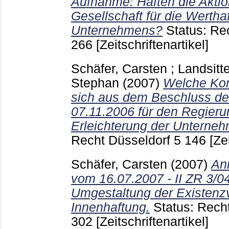
Aufnahme: Haften die Aktio
Gesellschaft für die Werthaf
Unternehmens?
Status: Re
266
[Zeitschriftenartikel]
Schäfer, Carsten
;
Landsitt
Stephan
(2007)
Welche Ko
sich aus dem Beschluss d
07.11.2006 für den Regieru
Erleichterung der Unterne
Recht Düsseldorf
5
146
[Ze
Schäfer, Carsten
(2007)
An
vom 16.07.2007 - II ZR 3/0
Umgestaltung der Existenz
Innenhaftung.
Status: Rech
302
[Zeitschriftenartikel]