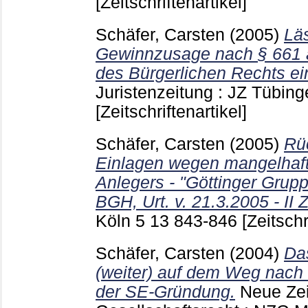
[Zeitschriftenartikel]
Schäfer, Carsten
(2005)
Läs
Gewinnzusage nach § 661 
des Bürgerlichen Rechts e
Juristenzeitung : JZ Tübin
[Zeitschriftenartikel]
Schäfer, Carsten
(2005)
Rü
Einlagen wegen mangelhaft
Anlegers - "Göttinger Grup
BGH, Urt. v. 21.3.2005 - II 
Köln
5 13
843-846
[Zeitschr
Schäfer, Carsten
(2004)
Da
(weiter) auf dem Weg nach 
der SE-Gründung.
Neue Zeit