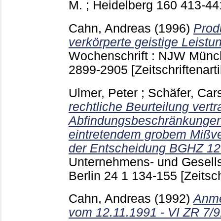
M. ; Heidelberg
160
413-4
Cahn, Andreas
(1996)
Prod
verkörperte geistige Leistu
Wochenschrift : NJW Münche
2899-2905
[Zeitschriftenarti
Ulmer, Peter
;
Schäfer, Car
rechtliche Beurteilung vertr
Abfindungsbeschränkungen 
eintretendem grobem Mißve
der Entscheidung BGHZ 12
Unternehmens- und Gesells
Berlin
24 1
134-155
[Zeitsch
Cahn, Andreas
(1992)
Anme
vom 12.11.1991 - VI ZR 7/9