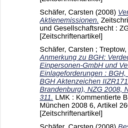
Schäfer, Carsten
(2008)
Ve
Aktienemissionen.
Zeitschr
und Gesellschaftsrecht : Z
[Zeitschriftenartikel]
Schäfer, Carsten
;
Treptow,
Anmerkung zu BGH: Verdec
Einpersonen-GmbH und Ver
Einlageforderungen : BGH, 
BGH Aktenzeichen IIZR171
Brandenburg), NZG 2008, 
311.
LMK : Kommentierte 
München
2008 6, Artikel 2
[Zeitschriftenartikel]
Schäfer, Carsten
(2008)
Be