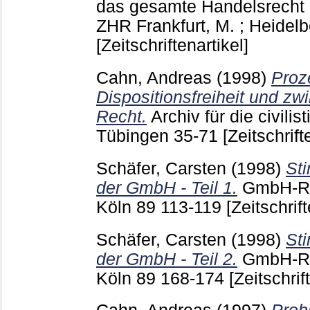
das gesamte Handelsrecht u
ZHR Frankfurt, M. ; Heidel
[Zeitschriftenartikel]
Cahn, Andreas
(1998)
Proz
Dispositionsfreiheit und zw
Recht.
Archiv für die civili
Tübingen
35-71
[Zeitschrift
Schäfer, Carsten
(1998)
Sti
der GmbH - Teil 1.
GmbH-R
Köln
89
113-119
[Zeitschrift
Schäfer, Carsten
(1998)
Sti
der GmbH - Teil 2.
GmbH-R
Köln
89
168-174
[Zeitschrif