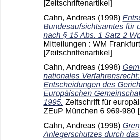
[Zeitschriftenartikel]
Cahn, Andreas
(1998)
Ents
Bundesaufsichtsamtes für 
nach § 15 Abs. 1 Satz 2 W
Mitteilungen : WM Frankfur
[Zeitschriftenartikel]
Cahn, Andreas
(1998)
Geme
nationales Verfahrensrecht
Entscheidungen des Gerich
Europäischen Gemeinschaf
1995.
Zeitschrift für europä
ZEuP München
6
969-980
Cahn, Andreas
(1998)
Gren
Anlegerschutzes durch da