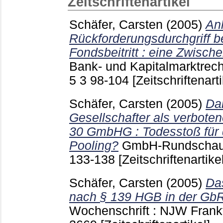
Zeitschriftenartikel
Schäfer, Carsten
(2005)
An
Rückforderungsdurchgriff b
Fondsbeitritt : eine Zwische
Bank- und Kapitalmarktrech
5 3
98-104
[Zeitschriftenarti
Schäfer, Carsten
(2005)
Da
Gesellschafter als verboten
30 GmbHG : Todesstoß für
Pooling?
GmbH-Rundschau
133-138
[Zeitschriftenartikel
Schäfer, Carsten
(2005)
Das
nach § 139 HGB in der GbR
Wochenschrift : NJW Frank