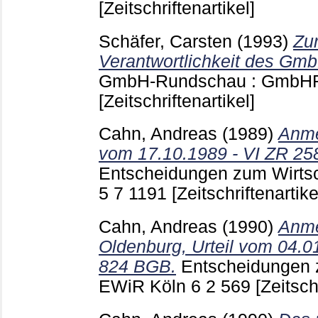
[Zeitschriftenartikel]
Schäfer, Carsten
(1993)
Zur
Verantwortlichkeit des Gmb
GmbH-Rundschau : GmbH
[Zeitschriftenartikel]
Cahn, Andreas
(1989)
Anme
vom 17.10.1989 - VI ZR 25
Entscheidungen zum Wirtsc
5 7
1191
[Zeitschriftenartike
Cahn, Andreas
(1990)
Anme
Oldenburg, Urteil vom 04.01
824 BGB.
Entscheidungen z
EWiR Köln
6 2
569
[Zeitsch