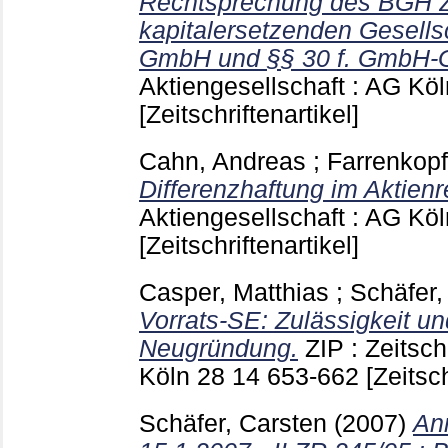
Rechtsprechung des BGH 
kapitalersetzenden Gesells
GmbH und §§ 30 f. GmbH-G
Aktiengesellschaft : AG Kö
[Zeitschriftenartikel]
Cahn, Andreas
;
Farrenkopf
Differenzhaftung im Aktienr
Aktiengesellschaft : AG Kö
[Zeitschriftenartikel]
Casper, Matthias
;
Schäfer,
Vorrats-SE: Zulässigkeit un
Neugründung.
ZIP : Zeitsch
Köln
28 14
653-662
[Zeitsch
Schäfer, Carsten
(2007)
An