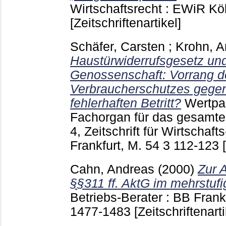
Wirtschaftsrecht : EWiR K
[Zeitschriftenartikel]
Schäfer, Carsten
;
Krohn, A
Haustürwiderrufsgesetz und 
Genossenschaft: Vorrang d
Verbraucherschutzes gege
fehlerhaften Betritt?
Wertpap
Fachorgan für das gesamte
4, Zeitschrift für Wirtschaf
Frankfurt, M.
54 3
112-123
Cahn, Andreas
(2000)
Zur 
§§311 ff. AktG im mehrstuf
Betriebs-Berater : BB Fran
1477-1483
[Zeitschriftenarti