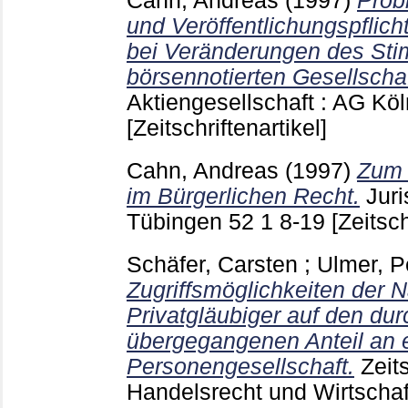
Cahn, Andreas
(1997)
Prob
und Veröffentlichungspfli
bei Veränderungen des Sti
börsennotierten Gesellscha
Aktiengesellschaft : AG Kö
[Zeitschriftenartikel]
Cahn, Andreas
(1997)
Zum B
im Bürgerlichen Recht.
Juri
Tübingen
52 1
8-19
[Zeitsch
Schäfer, Carsten
;
Ulmer, P
Zugriffsmöglichkeiten der 
Privatgläubiger auf den du
übergegangenen Anteil an 
Personengesellschaft.
Zeit
Handelsrecht und Wirtschaf