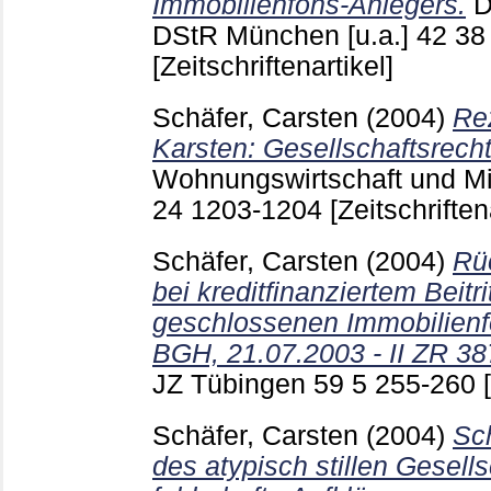
Immobilienfons-Anlegers.
D
DStR München [u.a.]
42 3
[Zeitschriftenartikel]
Schäfer, Carsten
(2004)
Re
Karsten: Gesellschaftsrecht.
Wohnungswirtschaft und Mi
24
1203-1204
[Zeitschriften
Schäfer, Carsten
(2004)
Rü
bei kreditfinanziertem Beitr
geschlossenen Immobilien
BGH, 21.07.2003 - II ZR 38
JZ Tübingen
59 5
255-260
Schäfer, Carsten
(2004)
Sc
des atypisch stillen Gesell