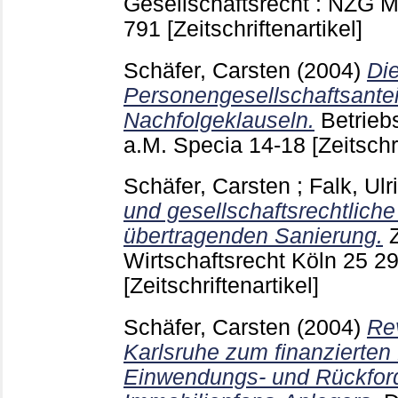
Gesellschaftsrecht : NZG M
791
[Zeitschriftenartikel]
Schäfer, Carsten
(2004)
Di
Personengesellschaftsantei
Nachfolgeklauseln.
Betrieb
a.M.
Specia
14-18
[Zeitschr
Schäfer, Carsten
;
Falk, Ulr
und gesellschaftsrechtliche
übertragenden Sanierung.
Z
Wirtschaftsrecht Köln
25 2
[Zeitschriftenartikel]
Schäfer, Carsten
(2004)
Re
Karlsruhe zum finanzierten F
Einwendungs- und Rückford