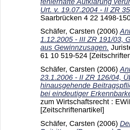
fehlerhafte Aufklärung veru
Urt. v. 19.07.2004 - II ZR 3
Saarbrücken
4 22
1498-15
Schäfer, Carsten
(2006)
An
1.12.2005 - III ZR 191/03, 
aus Gewinnzusagen.
Juris
61 10
519-524
[Zeitschriften
Schäfer, Carsten
(2006)
An
23.1.2006 - II ZR 126/04, Ü
hinausgehende Beitragspfl
bei eindeutiger Erkennbarke
zum Wirtschaftsrecht : EW
[Zeitschriftenartikel]
Schäfer, Carsten
(2006)
De